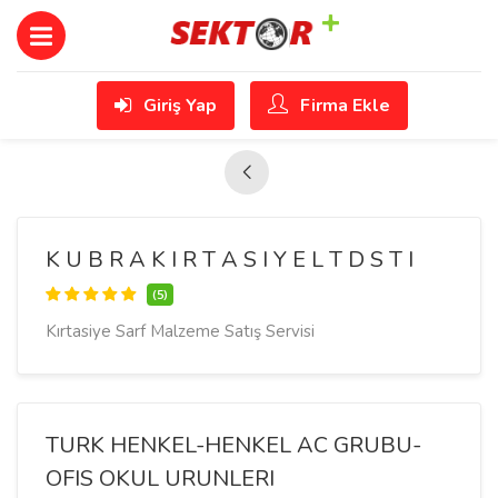
Giriş Yap
Firma Ekle
K U B R A K I R T A S I Y E L T D S T I
(5)
Kırtasiye Sarf Malzeme Satış Servisi
TURK HENKEL-HENKEL AC GRUBU-
OFIS OKUL URUNLERI