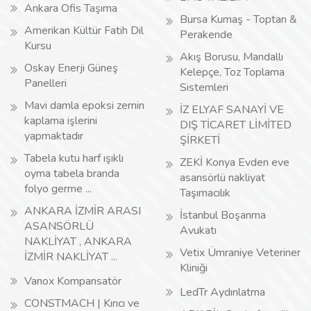
Ankara Ofis Taşıma
Bursa Kumaş - Toptan &
Amerikan Kültür Fatih Dil
Perakende
Kursu
Akış Borusu, Mandallı
Oskay Enerji Güneş
Kelepçe, Toz Toplama
Panelleri
Sistemleri
Mavi damla epoksi zemin
İZ ELYAF SANAYİ VE
kaplama işlerini
DIŞ TİCARET LİMİTED
yapmaktadır
ŞİRKETİ
Tabela kutu harf ışıklı
ZEKİ Konya Evden eve
oyma tabela branda
asansörlü nakliyat
folyo germe ...
Taşımacılık
ANKARA İZMİR ARASI
İstanbul Boşanma
ASANSÖRLÜ
Avukatı
NAKLİYAT , ANKARA
Vetix Ümraniye Veteriner
İZMİR NAKLİYAT ...
Kliniği
Vanox Kompansatör
LedTr Aydınlatma
CONSTMACH | Kırıcı ve