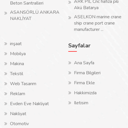
ARK PİL Cnc hafıza pili
Beton Santralleri
Akü Batarya
ASANSÖRLÜ ANKARA
ASELKON marine crane
NAKLİYAT
ship crane port crane
manufacturer ...
inşaat
Sayfalar
Mobilya
Ana Sayfa
Makina
Firma Bilgileri
Tekstil
Firma Ekle
Web Tasarım
Hakkimizda
Reklam
Iletisim
Evden Eve Nakliyat
Nakliyat
Otomotiv