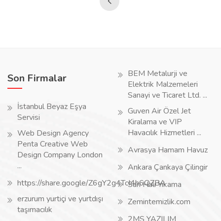
BEM Metalurji ve
Son Firmalar
Elektrik Malzemeleri
Sanayi ve Ticaret Ltd. ...
İstanbul Beyaz Eşya
Guven Air Özel Jet
Servisi
Kiralama ve VIP
Havacılık Hizmetleri ...
Web Design Agency
Penta Creative Web
Avrasya Hamam Havuz
Design Company London
...
Ankara Çankaya Çilingir
https://share.google/Z6gY2g4TcI4h6QZBA
Sarı Halı Yıkama
erzurum yurtiçi ve yurtdışı
Zemintemizlik.com
taşımacılık
2MS YAZILIM