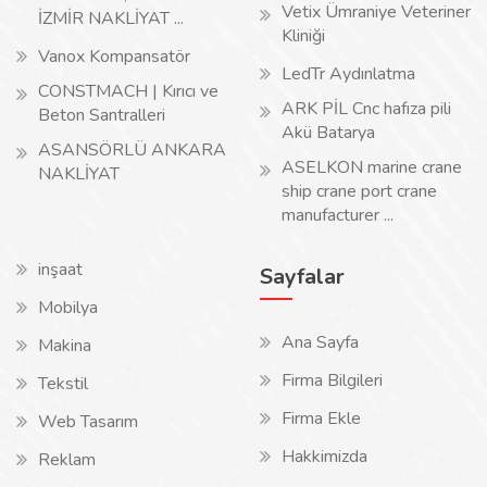
Vetix Ümraniye Veteriner
İZMİR NAKLİYAT ...
Kliniği
Vanox Kompansatör
LedTr Aydınlatma
CONSTMACH | Kırıcı ve
ARK PİL Cnc hafıza pili
Beton Santralleri
Akü Batarya
ASANSÖRLÜ ANKARA
ASELKON marine crane
NAKLİYAT
ship crane port crane
manufacturer ...
inşaat
Sayfalar
Mobilya
Ana Sayfa
Makina
Firma Bilgileri
Tekstil
Firma Ekle
Web Tasarım
Hakkimizda
Reklam