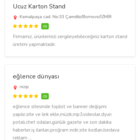
Ucuz Karton Stand
Kemalpaşa cad. No:33 Çamdibi/Bornovo/İZMİR
(5)
Firmamız, ürünlerinizi sergileyebileceğiniz karton stand
üretimi yapmaktadır.
eğlence dünyası
nizip
(5)
eğlence sitesinde toplist ve banner değişimi
yapılır,site ve link ekle,müzik,mp3,videolar,dyun
potalı,chet odaları,günlük gazete ve son dakika
haberler,iş ilanları,proğram indir,site kodları,bedava
reklam ...