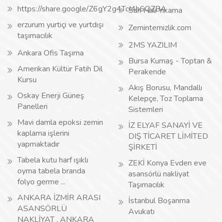
https://share.google/Z6gY2g4TcI4h6QZBA
Sarı Halı Yıkama
erzurum yurtiçi ve yurtdışı
Zemintemizlik.com
taşımacılık
2MS YAZILIM
Ankara Ofis Taşıma
Bursa Kumaş - Toptan &
Amerikan Kültür Fatih Dil
Perakende
Kursu
Akış Borusu, Mandallı
Oskay Enerji Güneş
Kelepçe, Toz Toplama
Panelleri
Sistemleri
Mavi damla epoksi zemin
İZ ELYAF SANAYİ VE
kaplama işlerini
DIŞ TİCARET LİMİTED
yapmaktadır
ŞİRKETİ
Tabela kutu harf ışıklı
ZEKİ Konya Evden eve
oyma tabela branda
asansörlü nakliyat
folyo germe ...
Taşımacılık
ANKARA İZMİR ARASI
İstanbul Boşanma
ASANSÖRLÜ
Avukatı
NAKLİYAT , ANKARA