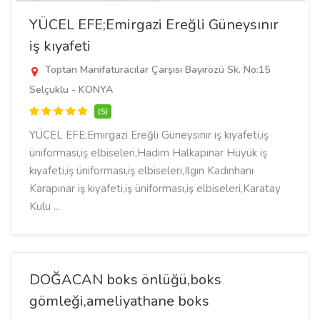
YÜCEL EFE;Emirgazi Ereğli Güneysınır
iş kıyafeti
Toptan Manifaturacılar Çarşısı Bayırözü Sk. No:15
Selçuklu - KONYA
(5)
YÜCEL EFE;Emirgazi Ereğli Güneysınır iş kıyafeti,iş
üniforması,iş elbiseleri,Hadim Halkapınar Hüyük iş
kıyafeti,iş üniforması,iş elbiseleri,Ilgın Kadınhanı
Karapınar iş kıyafeti,iş üniforması,iş elbiseleri,Karatay
Kulu ...
DOĞACAN boks önlüğü,boks
gömleği,ameliyathane boks