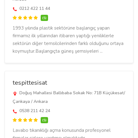
0212 422 11 44
(5)
1993 yılında plastik sektörüne başlangıç yapan
firmamız ilk yıllarından itibaren yaptığı yeniliklerle
sektörün diğer temsilcilerinden farklı olduğunu ortaya
koymuştur.Başlangıçta güneş şemsiyeleri ...
tespittesisat
Doğuş Mahallesi Ballıbaba Sokak No: 71B Küçükesat/
Çankaya / Ankara
0538 211 42 24
(5)
Lavabo tıkanıklığı açma konusunda profesyonel