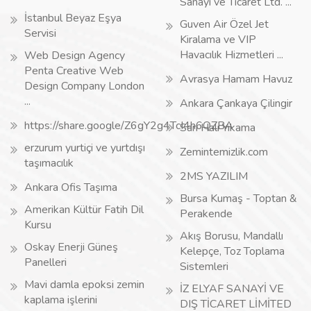
Sanayi ve Ticaret Ltd. ...
İstanbul Beyaz Eşya
Guven Air Özel Jet
Servisi
Kiralama ve VIP
Havacılık Hizmetleri ...
Web Design Agency
Penta Creative Web
Avrasya Hamam Havuz
Design Company London
...
Ankara Çankaya Çilingir
https://share.google/Z6gY2g4TcI4h6QZBA
Sarı Halı Yıkama
erzurum yurtiçi ve yurtdışı
Zemintemizlik.com
taşımacılık
2MS YAZILIM
Ankara Ofis Taşıma
Bursa Kumaş - Toptan &
Amerikan Kültür Fatih Dil
Perakende
Kursu
Akış Borusu, Mandallı
Oskay Enerji Güneş
Kelepçe, Toz Toplama
Panelleri
Sistemleri
Mavi damla epoksi zemin
İZ ELYAF SANAYİ VE
kaplama işlerini
DIŞ TİCARET LİMİTED