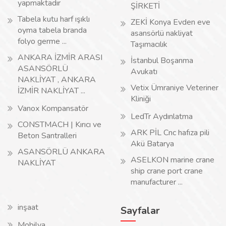
yapmaktadır
ŞİRKETİ
Tabela kutu harf ışıklı
ZEKİ Konya Evden eve
oyma tabela branda
asansörlü nakliyat
folyo germe ...
Taşımacılık
ANKARA İZMİR ARASI
İstanbul Boşanma
ASANSÖRLÜ
Avukatı
NAKLİYAT , ANKARA
Vetix Ümraniye Veteriner
İZMİR NAKLİYAT ...
Kliniği
Vanox Kompansatör
LedTr Aydınlatma
CONSTMACH | Kırıcı ve
ARK PİL Cnc hafıza pili
Beton Santralleri
Akü Batarya
ASANSÖRLÜ ANKARA
ASELKON marine crane
NAKLİYAT
ship crane port crane
manufacturer ...
inşaat
Sayfalar
Mobilya