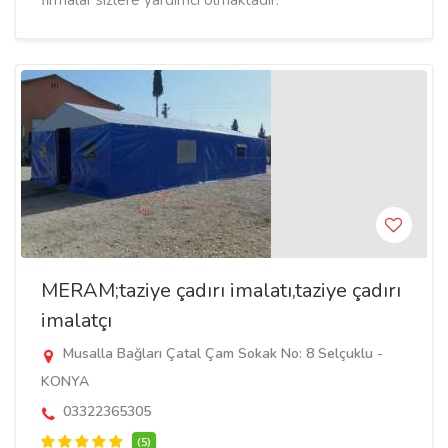
firmalar sizlere yardımcı olmaktadır.
MERAM;taziye çadırı imalatı,taziye çadırı
imalatçı
Musalla Bağları Çatal Çam Sokak No: 8 Selçuklu -
KONYA
03322365305
(5)