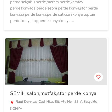
perde,selçuklu perde,meram perde,karatay
perde,konyada perde,zebra perde konya,stor perde
konya,ip perde konya,perde satıcıları konya,toptan
perde konya,taç perde konya,konya ...
SEMİH salon,mutfak,stor perde Konya
Rauf Denktas Cad. Hilal Sit. Altı No : 33-A Selçuklu-
KONYA