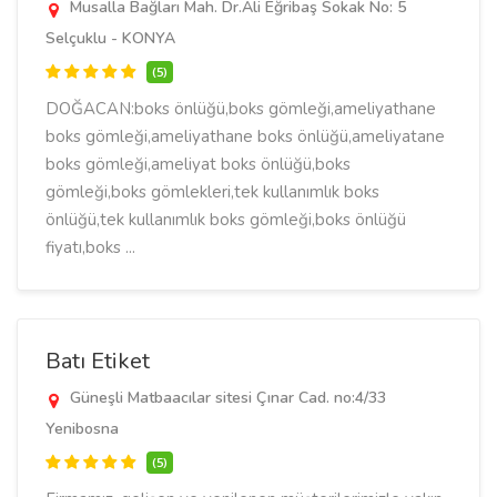
Musalla Bağları Mah. Dr.Ali Eğribaş Sokak No: 5
Selçuklu - KONYA
(5)
DOĞACAN:boks önlüğü,boks gömleği,ameliyathane
boks gömleği,ameliyathane boks önlüğü,ameliyatane
boks gömleği,ameliyat boks önlüğü,boks
gömleği,boks gömlekleri,tek kullanımlık boks
önlüğü,tek kullanımlık boks gömleği,boks önlüğü
fiyatı,boks ...
Batı Etiket
Güneşli Matbaacılar sitesi Çınar Cad. no:4/33
Yenibosna
(5)