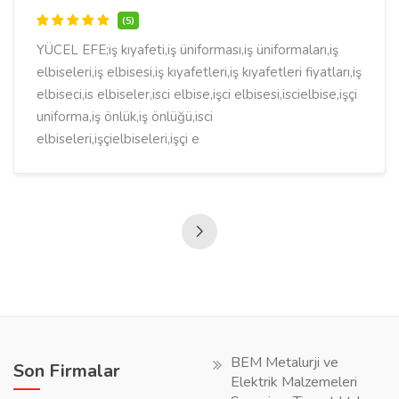
(5)
YÜCEL EFE;iş kıyafeti,iş üniforması,iş üniformaları,iş
elbiseleri,iş elbisesi,iş kıyafetleri,iş kıyafetleri fiyatları,iş
elbiseci,is elbiseler,isci elbise,işci elbisesi,iscielbise,işçi
uniforma,iş önlük,iş önlüğü,isci
elbiseleri,işçielbiseleri,işçi e
BEM Metalurji ve
Son Firmalar
Elektrik Malzemeleri