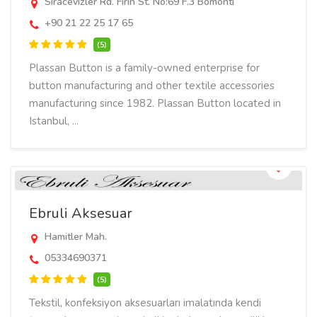
Siracevizler Rd. Firin St. No:69 F.3 Bomonti
+90 21 22 25 17 65
(5)
Plassan Button is a family-owned enterprise for
button manufacturing and other textile accessories
manufacturing since 1982. Plassan Button located in
Istanbul, ...
Ebruli Aksesuar
Hamitler Mah.
05334690371
(5)
Tekstil, konfeksiyon aksesuarları imalatında kendi