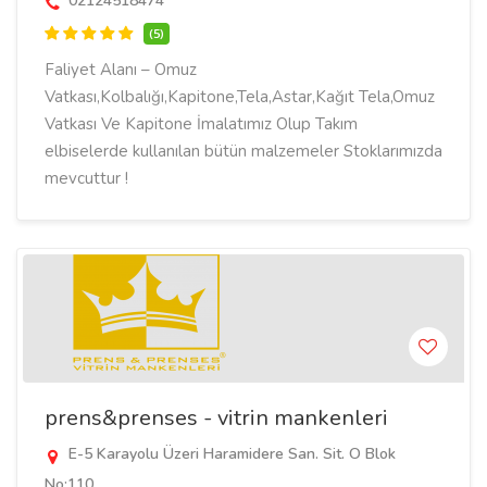
02124518474
(5)
Faliyet Alanı – Omuz
Vatkası,Kolbalığı,Kapitone,Tela,Astar,Kağıt Tela,Omuz
Vatkası Ve Kapitone İmalatımız Olup Takım
elbiselerde kullanılan bütün malzemeler Stoklarımızda
mevcuttur !
prens&prenses - vitrin mankenleri
E-5 Karayolu Üzeri Haramidere San. Sit. O Blok
No:110