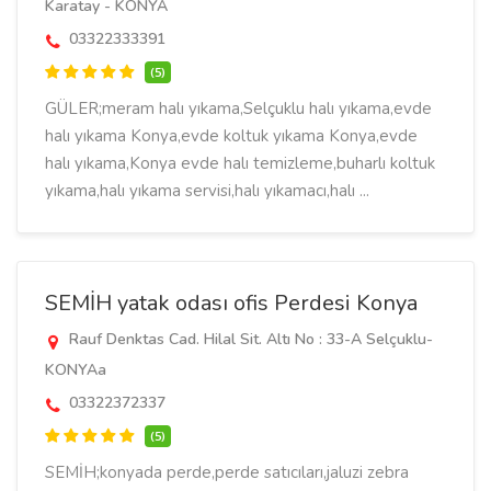
Karatay - KONYA
03322333391
(5)
GÜLER;meram halı yıkama,Selçuklu halı yıkama,evde
halı yıkama Konya,evde koltuk yıkama Konya,evde
halı yıkama,Konya evde halı temizleme,buharlı koltuk
yıkama,halı yıkama servisi,halı yıkamacı,halı ...
SEMİH yatak odası ofis Perdesi Konya
Rauf Denktas Cad. Hilal Sit. Altı No : 33-A Selçuklu-
KONYAa
03322372337
(5)
SEMİH;konyada perde,perde satıcıları,jaluzi zebra