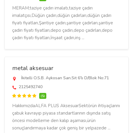
MERAM;taziye çadırı imalatı,taziye çadırı
imalatçısı,Düğün çadırı,düğün çadırları,düğün çadırı
fiyatı fiyatları,Şantiye çadırı,şantiye çadırları,şantiye
çadırı fiyatı fiyatları,depo çadırı,depo çadırları,depo
çadırı fiyatı fiyatları,İnşaat çadırı,inş ...
metal aksesuar
İkitelli O.S.B. Aykosan San.Sit 6'lı D/Blok No:71
2125492740
(5)
HakkımızdaALFA PLUS AksesuarSektörün ihtiyaçlarını
çabuk kavrayıp piyasa standartlarının dışında satış
öncesi modelleme den kalıp aşaması,ürün
sonuçlandırmaya kadar çok geniş bir yelpazede ...