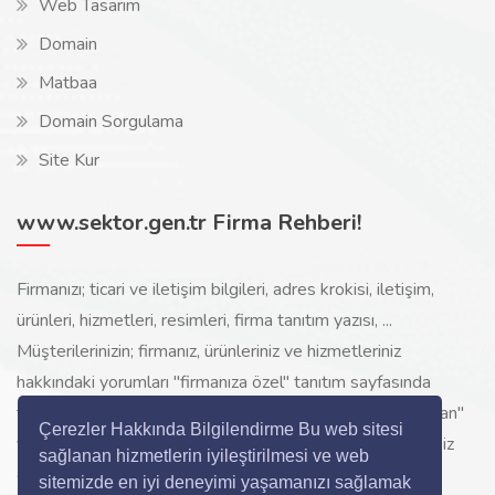
Web Tasarım
Domain
Matbaa
Domain Sorgulama
Site Kur
www.sektor.gen.tr Firma Rehberi!
Firmanızı; ticari ve iletişim bilgileri, adres krokisi, iletişim,
ürünleri, hizmetleri, resimleri, firma tanıtım yazısı, ...
Müşterilerinizin; firmanız, ürünleriniz ve hizmetleriniz
hakkındaki yorumları "firmanıza özel" tanıtım sayfasında
toplanarak ürünlerinizi, hizmetlerinizi, internette "sizi arayan"
Çerezler Hakkında Bilgilendirme Bu web sitesi
yeni müşterilerinize www.sektor.gen.tr aracılığı ile ücretsiz
sağlanan hizmetlerin iyileştirilmesi ve web
gösterilir.
sitemizde en iyi deneyimi yaşamanızı sağlamak