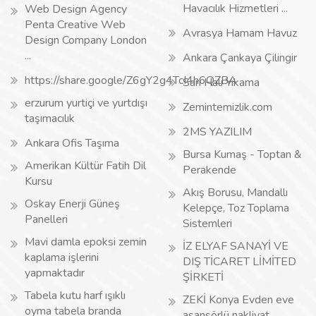
Havacılık Hizmetleri ...
Web Design Agency
Penta Creative Web
Avrasya Hamam Havuz
Design Company London
...
Ankara Çankaya Çilingir
https://share.google/Z6gY2g4TcI4h6QZBA
Sarı Halı Yıkama
erzurum yurtiçi ve yurtdışı
Zemintemizlik.com
taşımacılık
2MS YAZILIM
Ankara Ofis Taşıma
Bursa Kumaş - Toptan &
Amerikan Kültür Fatih Dil
Perakende
Kursu
Akış Borusu, Mandallı
Oskay Enerji Güneş
Kelepçe, Toz Toplama
Panelleri
Sistemleri
Mavi damla epoksi zemin
İZ ELYAF SANAYİ VE
kaplama işlerini
DIŞ TİCARET LİMİTED
yapmaktadır
ŞİRKETİ
Tabela kutu harf ışıklı
ZEKİ Konya Evden eve
oyma tabela branda
asansörlü nakliyat