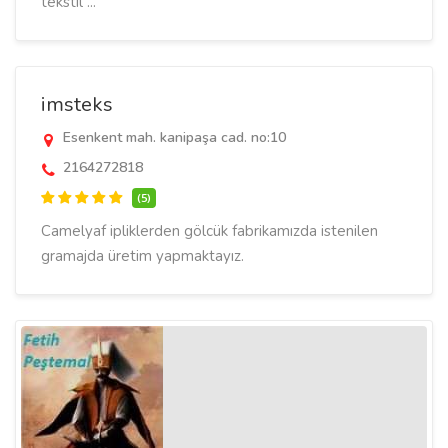
tekstil ...
imsteks
Esenkent mah. kanipaşa cad. no:10
2164272818
(5)
Camelyaf ipliklerden gölcük fabrikamızda istenilen
gramajda üretim yapmaktayız.