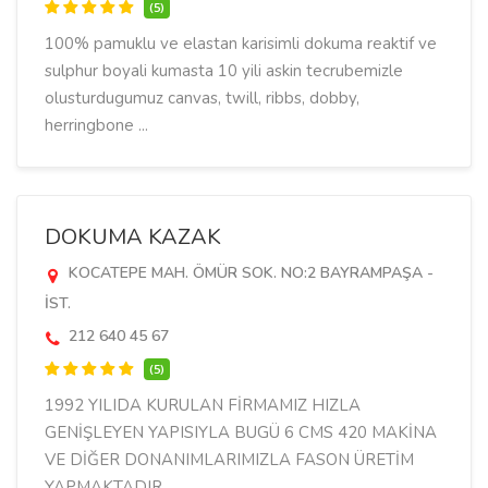
(5)
100% pamuklu ve elastan karisimli dokuma reaktif ve
sulphur boyali kumasta 10 yili askin tecrubemizle
olusturdugumuz canvas, twill, ribbs, dobby,
herringbone ...
DOKUMA KAZAK
KOCATEPE MAH. ÖMÜR SOK. NO:2 BAYRAMPAŞA -
İST.
212 640 45 67
(5)
1992 YILIDA KURULAN FİRMAMIZ HIZLA
GENİŞLEYEN YAPISIYLA BUGÜ 6 CMS 420 MAKİNA
VE DİĞER DONANIMLARIMIZLA FASON ÜRETİM
YAPMAKTADIR.