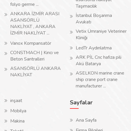
folyo germe ...
Taşımacılık
ANKARA İZMİR ARASI
İstanbul Boşanma
ASANSÖRLÜ
Avukatı
NAKLİYAT , ANKARA
Vetix Ümraniye Veteriner
İZMİR NAKLİYAT ...
Kliniği
Vanox Kompansatör
LedTr Aydınlatma
CONSTMACH | Kırıcı ve
ARK PİL Cnc hafıza pili
Beton Santralleri
Akü Batarya
ASANSÖRLÜ ANKARA
ASELKON marine crane
NAKLİYAT
ship crane port crane
manufacturer ...
inşaat
Sayfalar
Mobilya
Ana Sayfa
Makina
Firma Bilgileri