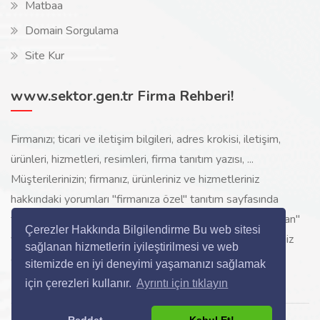
Matbaa
Domain Sorgulama
Site Kur
www.sektor.gen.tr Firma Rehberi!
Firmanızı; ticari ve iletişim bilgileri, adres krokisi, iletişim,
ürünleri, hizmetleri, resimleri, firma tanıtım yazısı, ...
Müşterilerinizin; firmanız, ürünleriniz ve hizmetleriniz
hakkındaki yorumları "firmanıza özel" tanıtım sayfasında
toplanarak ürünlerinizi, hizmetlerinizi, internette "sizi arayan"
Çerezler Hakkında Bilgilendirme Bu web sitesi
yeni müşterilerinize www.sektor.gen.tr aracılığı ile ücretsiz
sağlanan hizmetlerin iyileştirilmesi ve web
gösterilir.
sitemizde en iyi deneyimi yaşamanızı sağlamak
için çerezleri kullanır.
Ayrıntı için tıklayın