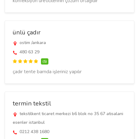
konfeksiyon üreticilerinin çözüm ortağıdır
ünlü çadır
ostim /ankara
480 63 29
(5)
çadır tente barnda işleriniz yapılır
termin tekstil
tekstilkent ticaret merkezi b6 blok no 35 67 atisalani
esenler istanbul
0212 438 1680