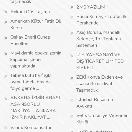
taşımacılık
2MS YAZILIM
Ankara Ofis Taşıma
Bursa Kumaş - Toptan &
Amerikan Kültür Fatih Dil
Perakende
Kursu
Akış Borusu, Mandallı
Oskay Enerji Güneş
Kelepçe, Toz Toplama
Panelleri
Sistemleri
Mavi damla epoksi zemin
İZ ELYAF SANAYİ VE
kaplama işlerini
DIŞ TİCARET LİMİTED
yapmaktadır
ŞİRKETİ
Tabela kutu harf ışıklı
ZEKİ Konya Evden eve
oyma tabela branda
asansörlü nakliyat
folyo germe ...
Taşımacılık
ANKARA İZMİR ARASI
İstanbul Boşanma
ASANSÖRLÜ
Avukatı
NAKLİYAT , ANKARA
Vetix Ümraniye Veteriner
İZMİR NAKLİYAT ...
Kliniği
Vanox Kompansatör