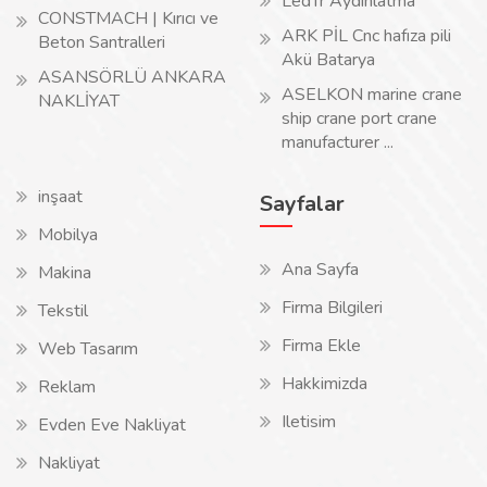
LedTr Aydınlatma
CONSTMACH | Kırıcı ve
ARK PİL Cnc hafıza pili
Beton Santralleri
Akü Batarya
ASANSÖRLÜ ANKARA
ASELKON marine crane
NAKLİYAT
ship crane port crane
manufacturer ...
inşaat
Sayfalar
Mobilya
Ana Sayfa
Makina
Firma Bilgileri
Tekstil
Firma Ekle
Web Tasarım
Hakkimizda
Reklam
Iletisim
Evden Eve Nakliyat
Nakliyat