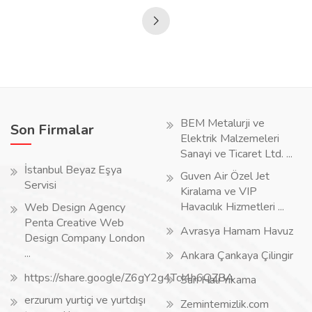
BEM Metalurji ve
Son Firmalar
Elektrik Malzemeleri
Sanayi ve Ticaret Ltd. ...
İstanbul Beyaz Eşya
Guven Air Özel Jet
Servisi
Kiralama ve VIP
Havacılık Hizmetleri ...
Web Design Agency
Penta Creative Web
Avrasya Hamam Havuz
Design Company London
...
Ankara Çankaya Çilingir
https://share.google/Z6gY2g4TcI4h6QZBA
Sarı Halı Yıkama
erzurum yurtiçi ve yurtdışı
Zemintemizlik.com