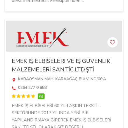
devam etmektedir. Prensiplerinden ...
EMEK İŞ ELBİSELERİ VE İŞ GÜVENLİK
MALZEMELERİ SAN.TİC.LTD.ŞTİ
KARAOSMAN MAH. KARAAĞAÇ BULV. NO/66:A
0264 277 0 888
(5)
EMEK İŞ ELBİSELERİ 60 YILI AŞKIN TEKSTİL
SEKTÖRÜNDE 2017 YILINDA YENİ BİR
YAPILANDIRMAYA GİREREK EMEK İŞ ELBİSELERİ
SAN.LTD.ŞTİ OLARAK SİZ DEĞERLİ ...