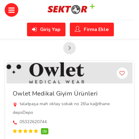
Giriş Yap
Firma Ekle
Owlet Medikal Giyim Ürünleri
talatpaşa mah oktay sokak no 26\a kağıthane
depoDepo
05322620744
(5)