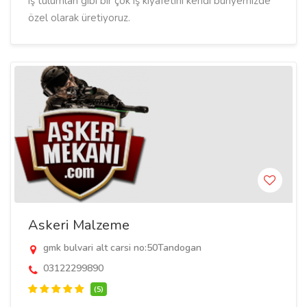
iş tulumları gibi bir çok iş kıyafetini kendi bünyemizde
özel olarak üretiyoruz.
Askeri Malzeme
gmk bulvari alt carsi no:50Tandogan
03122299890
(5)