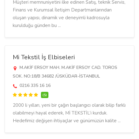
Müşteri memnuniyetini ilke edinen Satış, teknik Servis,
Finans ve Kurumsal İletişim Departmanlarından
oluşan yapısı, dinamik ve deneyimli kadrosuyla
kurulduğu günden bu ...
Mi Tekstil İş Elbiseleri
M.AKİF ERSOY MAH. M.AKİF ERSOY CAD. TOROS
SOK. NO:18/B 34682 /ÜSKÜDAR-İSTANBUL
0216 335 16 16
(5)
2000 li yılları, yeni bir çağın başlangıcı olarak bilip farklı
olabilmeyi hayal ederek, Mİ TEKSTİL’i kurduk.
Hedefimiz değişen ihtiyaçlar ve günümüzün kalite ...