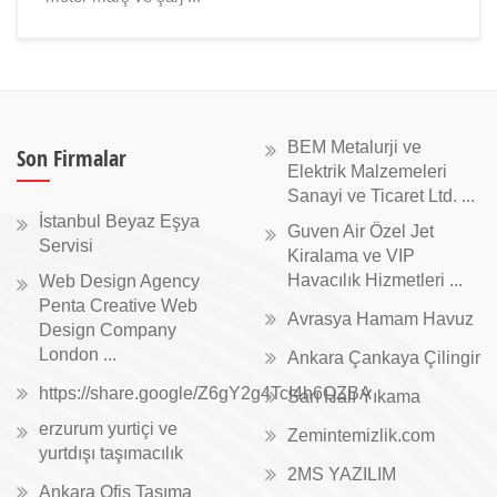
BEM Metalurji ve
Son Firmalar
Elektrik Malzemeleri
Sanayi ve Ticaret Ltd. ...
İstanbul Beyaz Eşya
Guven Air Özel Jet
Servisi
Kiralama ve VIP
Havacılık Hizmetleri ...
Web Design Agency
Penta Creative Web
Avrasya Hamam Havuz
Design Company
London ...
Ankara Çankaya Çilingir
https://share.google/Z6gY2g4TcI4h6QZBA
Sarı Halı Yıkama
erzurum yurtiçi ve
Zemintemizlik.com
yurtdışı taşımacılık
2MS YAZILIM
Ankara Ofis Taşıma