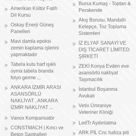
Bursa Kumaş - Toptan &
Amerikan Kültür Fatih
Perakende
Dil Kursu
Akış Borusu, Mandallı
Oskay Enerji Güneş
Kelepçe, Toz Toplama
Panelleri
Sistemleri
Mavi damla epoksi
İZ ELYAF SANAYİ VE
zemin kaplama işlerini
DIŞ TİCARET LİMİTED
yapmaktadır
ŞİRKETİ
Tabela kutu harf ışıklı
ZEKİ Konya Evden eve
oyma tabela branda
asansörlü nakliyat
folyo germe ...
Taşımacılık
ANKARA İZMİR ARASI
İstanbul Boşanma
ASANSÖRLÜ
Avukatı
NAKLİYAT , ANKARA
Vetix Ümraniye
İZMİR NAKLİYAT ...
Veteriner Kliniği
Vanox Kompansatör
LedTr Aydınlatma
CONSTMACH | Kırıcı ve
ARK PİL Cnc hafıza pili
Beton Santralleri