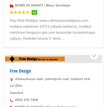
MOBİLYA SANAYİ
/
Masa Sandalye
(5)
Ray-Mob Mobilya; www.cafemasasandalyesi.com,
mobilya sektörüne 1970 li yıllarda baslamış, mobilya
sektörüne hergeçen gün yeni tasarımlar kazandırmaya
çalışan, Dededen toruna 3. Nesil ...
Free Design
ıhlamurkuyu mah. petrolyolu cad. taşkent sok.
no:22/a
İstanbul
0532 470 7409