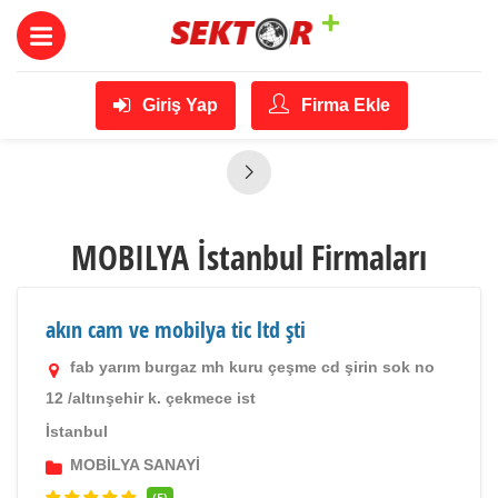
Giriş Yap
Firma Ekle
MOBILYA İstanbul Firmaları
akın cam ve mobilya tic ltd şti
fab yarım burgaz mh kuru çeşme cd şirin sok no
12 /altınşehir k. çekmece ist
İstanbul
MOBİLYA SANAYİ
(5)