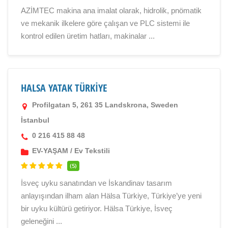
AZİMTEC makina ana imalat olarak, hidrolik, pnömatik
ve mekanik ilkelere göre çalışan ve PLC sistemi ile
kontrol edilen üretim hatları, makinalar ...
HALSA YATAK TÜRKİYE
Profilgatan 5, 261 35 Landskrona, Sweden
İstanbul
0 216 415 88 48
EV-YAŞAM
/
Ev Tekstili
(5)
İsveç uyku sanatından ve İskandinav tasarım
anlayışından ilham alan Hälsa Türkiye, Türkiye’ye yeni
bir uyku kültürü getiriyor. Hälsa Türkiye, İsveç
geleneğini ...