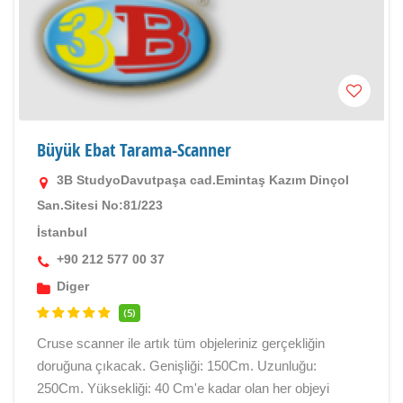
Büyük Ebat Tarama-Scanner
3B StudyoDavutpaşa cad.Emintaş Kazım Dinçol
San.Sitesi No:81/223
İstanbul
+90 212 577 00 37
Diger
(5)
Cruse scanner ile artık tüm objeleriniz gerçekliğin
doruğuna çıkacak. Genişliği: 150Cm. Uzunluğu:
250Cm. Yüksekliği: 40 Cm'e kadar olan her objeyi