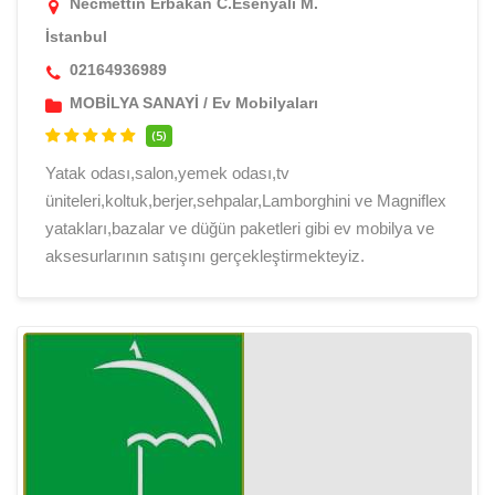
Necmettin Erbakan C.Esenyalı M.
İstanbul
02164936989
MOBİLYA SANAYİ
/
Ev Mobilyaları
(5)
Yatak odası,salon,yemek odası,tv
üniteleri,koltuk,berjer,sehpalar,Lamborghini ve Magniflex
yatakları,bazalar ve düğün paketleri gibi ev mobilya ve
aksesurlarının satışını gerçekleştirmekteyiz.