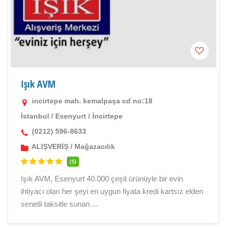
Işık AVM
incirtepe mah. kemalpaşa cd no:18
İstanbul
/
Esenyurt
/
İncirtepe
(0212) 596-8633
ALIŞVERİŞ
/
Mağazacılık
(5)
Işık AVM, Esenyurt 40.000 çeşit ürünüyle bir evin
ihtiyacı olan her şeyi en uygun fiyata kredi kartsız elden
senetli taksitle sunan ...