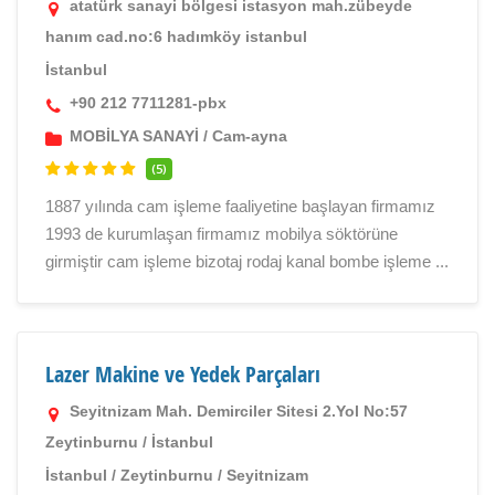
atatürk sanayi bölgesi istasyon mah.zübeyde
hanım cad.no:6 hadımköy istanbul
İstanbul
+90 212 7711281-pbx
MOBİLYA SANAYİ
/
Cam-ayna
(5)
1887 yılında cam işleme faaliyetine başlayan firmamız
1993 de kurumlaşan firmamız mobilya söktörüne
girmiştir cam işleme bizotaj rodaj kanal bombe işleme ...
Lazer Makine ve Yedek Parçaları
Seyitnizam Mah. Demirciler Sitesi 2.Yol No:57
Zeytinburnu / İstanbul
İstanbul
/
Zeytinburnu
/
Seyitnizam