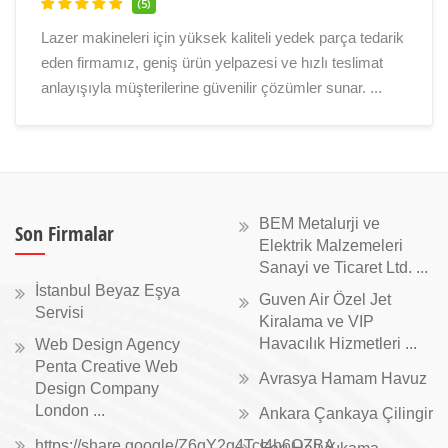
(5)
Lazer makineleri için yüksek kaliteli yedek parça tedarik
eden firmamız, geniş ürün yelpazesi ve hızlı teslimat
anlayışıyla müşterilerine güvenilir çözümler sunar. ...
BEM Metalurji ve
Son Firmalar
Elektrik Malzemeleri
Sanayi ve Ticaret Ltd. ...
İstanbul Beyaz Eşya
Guven Air Özel Jet
Servisi
Kiralama ve VIP
Havacılık Hizmetleri ...
Web Design Agency
Penta Creative Web
Avrasya Hamam Havuz
Design Company
London ...
Ankara Çankaya Çilingir
https://share.google/Z6gY2g4TcI4h6QZBA