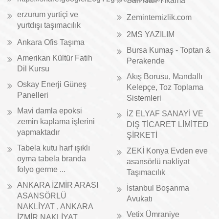
Sarı Halı Yıkama
erzurum yurtiçi ve
Zemintemizlik.com
yurtdışı taşımacılık
2MS YAZILIM
Ankara Ofis Taşıma
Bursa Kumaş - Toptan &
Amerikan Kültür Fatih
Perakende
Dil Kursu
Akış Borusu, Mandallı
Oskay Enerji Güneş
Kelepçe, Toz Toplama
Panelleri
Sistemleri
Mavi damla epoksi
İZ ELYAF SANAYİ VE
zemin kaplama işlerini
DIŞ TİCARET LİMİTED
yapmaktadır
ŞİRKETİ
Tabela kutu harf ışıklı
ZEKİ Konya Evden eve
oyma tabela branda
asansörlü nakliyat
folyo germe ...
Taşımacılık
ANKARA İZMİR ARASI
İstanbul Boşanma
ASANSÖRLÜ
Avukatı
NAKLİYAT , ANKARA
Vetix Ümraniye
İZMİR NAKLİYAT ...