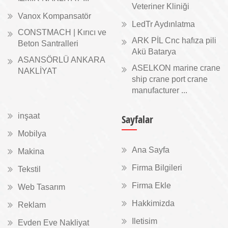
Veteriner Kliniği
Vanox Kompansatör
LedTr Aydınlatma
CONSTMACH | Kırıcı ve
ARK PİL Cnc hafıza pili
Beton Santralleri
Akü Batarya
ASANSÖRLÜ ANKARA
ASELKON marine crane
NAKLİYAT
ship crane port crane
manufacturer ...
inşaat
Sayfalar
Mobilya
Ana Sayfa
Makina
Firma Bilgileri
Tekstil
Firma Ekle
Web Tasarım
Hakkimizda
Reklam
Iletisim
Evden Eve Nakliyat