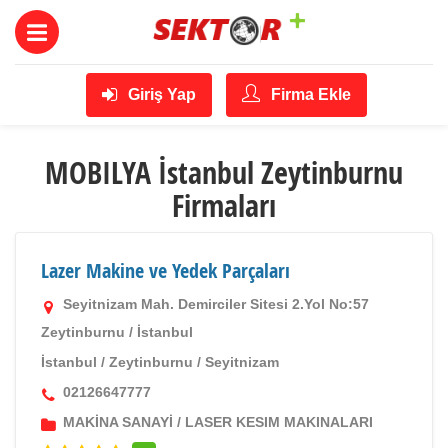
Giriş Yap
Firma Ekle
MOBILYA İstanbul Zeytinburnu
Firmaları
Lazer Makine ve Yedek Parçaları
Seyitnizam Mah. Demirciler Sitesi 2.Yol No:57
Zeytinburnu / İstanbul
İstanbul
/
Zeytinburnu
/
Seyitnizam
02126647777
MAKİNA SANAYİ
/
LASER KESIM MAKINALARI