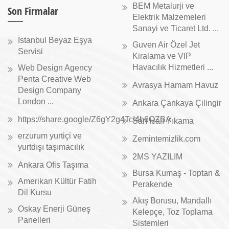
BEM Metalurji ve
Son Firmalar
Elektrik Malzemeleri
Sanayi ve Ticaret Ltd. ...
İstanbul Beyaz Eşya
Guven Air Özel Jet
Servisi
Kiralama ve VIP
Havacılık Hizmetleri ...
Web Design Agency
Penta Creative Web
Avrasya Hamam Havuz
Design Company
London ...
Ankara Çankaya Çilingir
https://share.google/Z6gY2g4TcI4h6QZBA
Sarı Halı Yıkama
erzurum yurtiçi ve
Zemintemizlik.com
yurtdışı taşımacılık
2MS YAZILIM
Ankara Ofis Taşıma
Bursa Kumaş - Toptan &
Amerikan Kültür Fatih
Perakende
Dil Kursu
Akış Borusu, Mandallı
Oskay Enerji Güneş
Kelepçe, Toz Toplama
Panelleri
Sistemleri