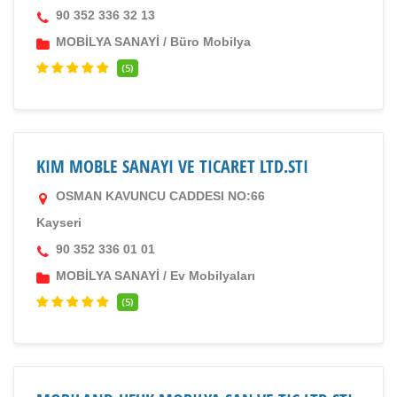
90 352 336 32 13
MOBİLYA SANAYİ
/
Büro Mobilya
(5)
KIM MOBLE SANAYI VE TICARET LTD.STI
OSMAN KAVUNCU CADDESI NO:66
Kayseri
90 352 336 01 01
MOBİLYA SANAYİ
/
Ev Mobilyaları
(5)