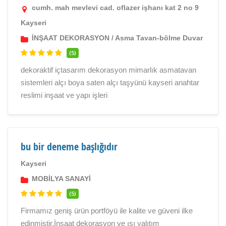
cumh. mah mevlevi cad. oflazer işhanı kat 2 no 9
Kayseri
İNŞAAT DEKORASYON
/
Asma Tavan-bölme Duvar
(5)
dekoraktif içtasarım dekorasyon mimarlık asmatavan
sistemleri alçı boya saten alçı taşyünü kayseri anahtar
reslimi inşaat ve yapı işleri
bu bir deneme başlığıdır
Kayseri
MOBİLYA SANAYİ
(5)
Firmamız geniş ürün portföyü ile kalite ve güveni ilke
edinmiştir.İnşaat dekorasyon ve ısı yalıtım