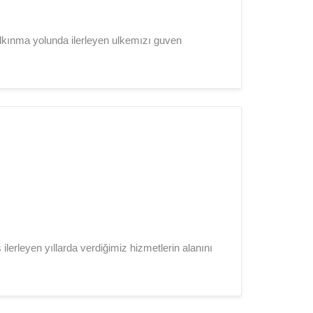
lkınma yolunda ilerleyen ulkemızı guven
.
lerleyen yıllarda verdiğimiz hizmetlerin alanını