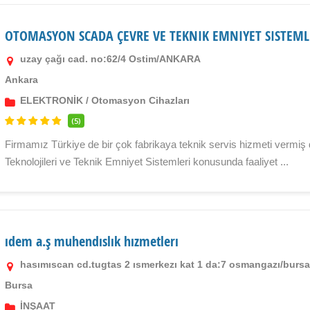
OTOMASYON SCADA ÇEVRE VE TEKNIK EMNIYET SISTEML
uzay çağı cad. no:62/4 Ostim/ANKARA
Ankara
ELEKTRONİK
/
Otomasyon Cihazları
(5)
Firmamız Türkiye de bir çok fabrikaya teknik servis hizmeti vermi
Teknolojileri ve Teknik Emniyet Sistemleri konusunda faaliyet ...
ıdem a.ş muhendıslık hızmetlerı
hasımıscan cd.tugtas 2 ısmerkezı kat 1 da:7 osmangazı/burs
Bursa
İNŞAAT