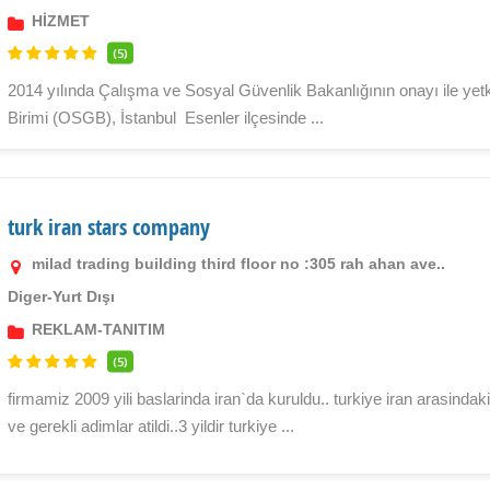
HİZMET
(5)
2014 yılında Çalışma ve Sosyal Güvenlik Bakanlığının onayı ile yet
Birimi (OSGB), İstanbul  Esenler ilçesinde ...
turk iran stars company
milad trading building third floor no :305 rah ahan ave..
Diger-Yurt Dışı
REKLAM-TANITIM
(5)
firmamiz 2009 yili baslarinda iran`da kuruldu.. turkiye iran arasindak
ve gerekli adimlar atildi..3 yildir turkiye ...