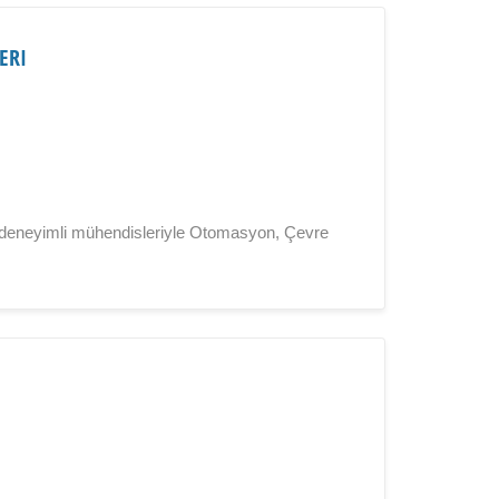
ERI
ş deneyimli mühendisleriyle Otomasyon, Çevre
a