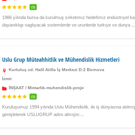
(5)
1986 yılında bursa da kurulmuş sırketımız hedefımız endustrıyel ka
dayanıklıgı saglıyacak sıstemlerde ve urunlerde turkıye ve dunya ..
Uslu Grup Müteahhitlik ve Mühendislik Hizmetleri
Kurtuluş cd. Halil Atilla İş Merkezi D:2 Bornova
İzmir
İNŞAAT
/
Mimarlık-muhendislik-proje
(5)
Kuruluşumuz 1994 yılında Uslu Mühendislik. ile iş dünyasına atılmış i
genişleterek USLUGRUP adını almıştır....