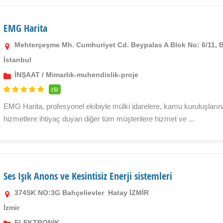
EMG Harita
Mehterçeşme Mh. Cumhuriyet Cd. Beypalas A Blok No: 6/11, 
İstanbul
İNŞAAT
/
Mimarlık-muhendislik-proje
(5)
EMG Harita, profesyonel ekibiyle mülki idarelere, kamu kuruluşlarına, 
hizmetlere ihtiyaç duyan diğer tüm müşterilere hizmet ve ...
Ses Işık Anons ve Kesintisiz Enerji sistemleri
374SK NO:3G Bahçelievler  Hatay İZMİR
İzmir
ELEKTRONİK