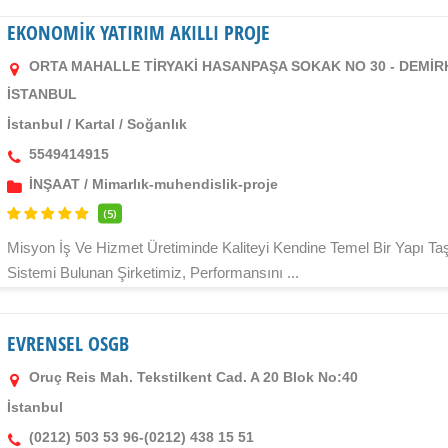
EKONOMİK YATIRIM AKILLI PROJE
ORTA MAHALLE TİRYAKİ HASANPAŞA SOKAK NO 30 - DEMİR
İSTANBUL
İstanbul
/
Kartal
/
Soğanlık
5549414915
İNŞAAT
/
Mimarlık-muhendislik-proje
(5)
Misyon İş Ve Hizmet Üretiminde Kaliteyi Kendine Temel Bir Yapı Ta
Sistemi Bulunan Şirketimiz, Performansını ...
EVRENSEL OSGB
Oruç Reis Mah. Tekstilkent Cad. A 20 Blok No:40
İstanbul
(0212) 503 53 96-(0212) 438 15 51