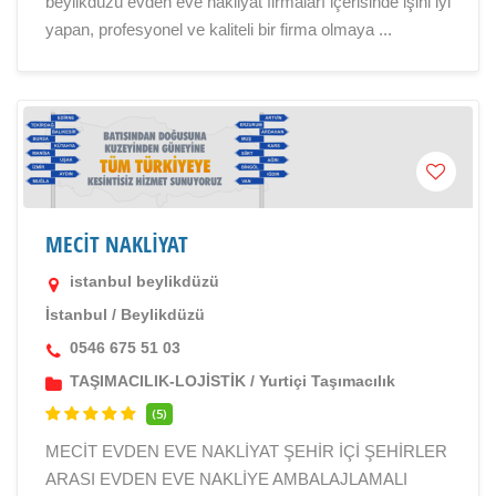
beylikdüzü evden eve nakliyat firmaları içerisinde işini iyi
yapan, profesyonel ve kaliteli bir firma olmaya ...
MECİT NAKLİYAT
istanbul beylikdüzü
İstanbul
/
Beylikdüzü
0546 675 51 03
TAŞIMACILIK-LOJİSTİK
/
Yurtiçi Taşımacılık
(5)
MECİT EVDEN EVE NAKLİYAT ŞEHİR İÇİ ŞEHİRLER
ARASI EVDEN EVE NAKLİYE AMBALAJLAMALI