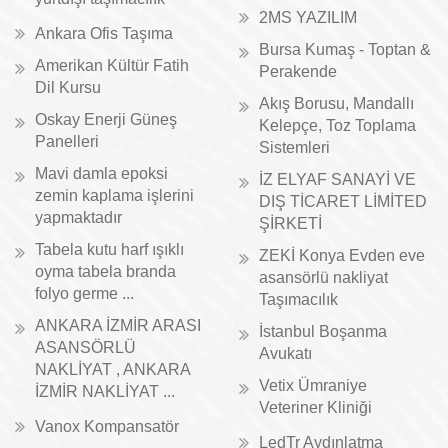
2MS YAZILIM
Ankara Ofis Taşıma
Bursa Kumaş - Toptan &
Amerikan Kültür Fatih
Perakende
Dil Kursu
Akış Borusu, Mandallı
Oskay Enerji Güneş
Kelepçe, Toz Toplama
Panelleri
Sistemleri
Mavi damla epoksi
İZ ELYAF SANAYİ VE
zemin kaplama işlerini
DIŞ TİCARET LİMİTED
yapmaktadır
ŞİRKETİ
Tabela kutu harf ışıklı
ZEKİ Konya Evden eve
oyma tabela branda
asansörlü nakliyat
folyo germe ...
Taşımacılık
ANKARA İZMİR ARASI
İstanbul Boşanma
ASANSÖRLÜ
Avukatı
NAKLİYAT , ANKARA
Vetix Ümraniye
İZMİR NAKLİYAT ...
Veteriner Kliniği
Vanox Kompansatör
LedTr Aydınlatma