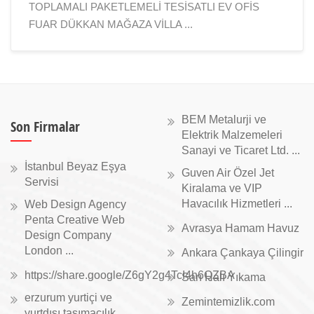
TOPLAMALI PAKETLEMELİ TESİSATLI EV OFİS
FUAR DÜKKAN MAĞAZA VİLLA ...
BEM Metalurji ve
Son Firmalar
Elektrik Malzemeleri
Sanayi ve Ticaret Ltd. ...
İstanbul Beyaz Eşya
Guven Air Özel Jet
Servisi
Kiralama ve VIP
Havacılık Hizmetleri ...
Web Design Agency
Penta Creative Web
Avrasya Hamam Havuz
Design Company
London ...
Ankara Çankaya Çilingir
https://share.google/Z6gY2g4TcI4h6QZBA
Sarı Halı Yıkama
erzurum yurtiçi ve
Zemintemizlik.com
yurtdışı taşımacılık