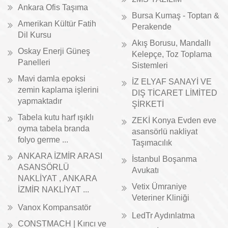
Ankara Ofis Taşıma
Bursa Kumaş - Toptan &
Amerikan Kültür Fatih
Perakende
Dil Kursu
Akış Borusu, Mandallı
Oskay Enerji Güneş
Kelepçe, Toz Toplama
Panelleri
Sistemleri
Mavi damla epoksi
İZ ELYAF SANAYİ VE
zemin kaplama işlerini
DIŞ TİCARET LİMİTED
yapmaktadır
ŞİRKETİ
Tabela kutu harf ışıklı
ZEKİ Konya Evden eve
oyma tabela branda
asansörlü nakliyat
folyo germe ...
Taşımacılık
ANKARA İZMİR ARASI
İstanbul Boşanma
ASANSÖRLÜ
Avukatı
NAKLİYAT , ANKARA
Vetix Ümraniye
İZMİR NAKLİYAT ...
Veteriner Kliniği
Vanox Kompansatör
LedTr Aydınlatma
CONSTMACH | Kırıcı ve