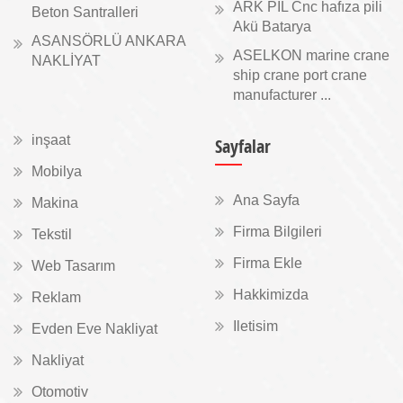
ARK PİL Cnc hafıza pili
Beton Santralleri
Akü Batarya
ASANSÖRLÜ ANKARA
ASELKON marine crane
NAKLİYAT
ship crane port crane
manufacturer ...
inşaat
Sayfalar
Mobilya
Ana Sayfa
Makina
Firma Bilgileri
Tekstil
Firma Ekle
Web Tasarım
Hakkimizda
Reklam
Iletisim
Evden Eve Nakliyat
Nakliyat
Otomotiv