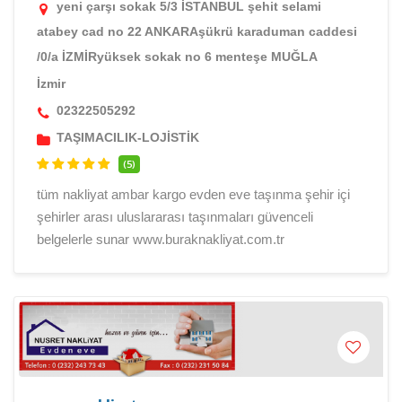
yeni çarşı sokak 5/3 İSTANBUL şehit selami
atabey cad no 22 ANKARAşükrü karaduman caddesi
/0/a İZMİRyüksek sokak no 6 menteşe MUĞLA
İzmir
02322505292
TAŞIMACILIK-LOJİSTİK
(5)
tüm nakliyat ambar kargo evden eve taşınma şehir içi
şehirler arası uluslararası taşınmaları güvenceli
belgelerle sunar www.buraknakliyat.com.tr