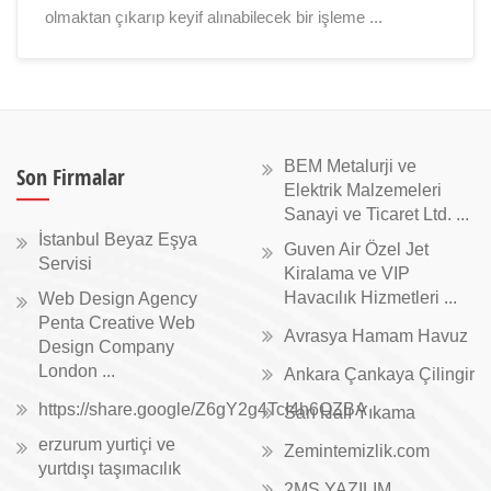
olmaktan çıkarıp keyif alınabilecek bir işleme ...
BEM Metalurji ve
Son Firmalar
Elektrik Malzemeleri
Sanayi ve Ticaret Ltd. ...
İstanbul Beyaz Eşya
Guven Air Özel Jet
Servisi
Kiralama ve VIP
Havacılık Hizmetleri ...
Web Design Agency
Penta Creative Web
Avrasya Hamam Havuz
Design Company
London ...
Ankara Çankaya Çilingir
https://share.google/Z6gY2g4TcI4h6QZBA
Sarı Halı Yıkama
erzurum yurtiçi ve
Zemintemizlik.com
yurtdışı taşımacılık
2MS YAZILIM