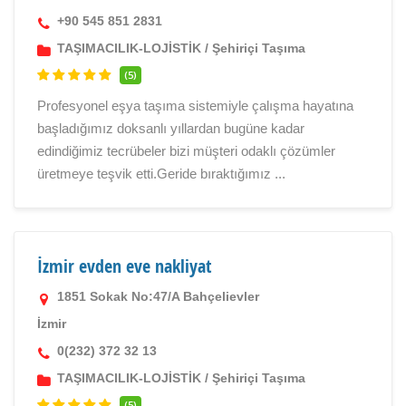
+90 545 851 2831
TAŞIMACILIK-LOJİSTİK
/
Şehiriçi Taşıma
(5)
Profesyonel eşya taşıma sistemiyle çalışma hayatına
başladığımız doksanlı yıllardan bugüne kadar
edindiğimiz tecrübeler bizi müşteri odaklı çözümler
üretmeye teşvik etti.Geride bıraktığımız ...
İzmir evden eve nakliyat
1851 Sokak No:47/A Bahçelievler
İzmir
0(232) 372 32 13
TAŞIMACILIK-LOJİSTİK
/
Şehiriçi Taşıma
(5)