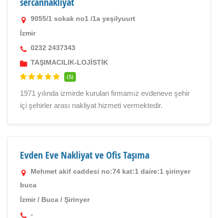
sercannakliyat
9055/1 sokak no1 /1a yeşilyuurt
İzmir
0232 2437343
TAŞIMACILIK-LOJİSTİK
(5)
1971 yılında izmirde kurulan firmamız evdeneve şehir
içi şehirler arası nakliyat hizmeti vermektedir.
Evden Eve Nakliyat ve Ofis Taşıma
Mehmet akif caddesi no:74 kat:1 daire:1 şirinyer
buca
İzmir
/
Buca
/
Şirinyer
-