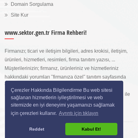
Domain Sorgulama
Site Kur
www.sektor.gen.tr Firma Rehberi!
Firmanızı; ticari ve iletişim bilgileri, adres krokisi, iletişim,
ürünleri, hizmetleri, resimleri, firma tanıtım yazısı, ...
Müşterilerinizin; firmanız, ürünleriniz ve hizmetleriniz
hakkındaki yorumları "firmanıza özel" tanıtım sayfasında
toplanarak ürünlerinizi, hizmetlerinizi, internette "sizi
Çerezler Hakkında Bilgilendirme Bu web sitesi
arayan" yeni müşterilerinize www.sektor.gen.tr aracılığı ile
sağlanan hizmetlerin iyileştirilmesi ve web
ücretsiz gösterilir.
sitemizde en iyi deneyimi yaşamanızı sağlamak
için çerezleri kullanır.
Ayrıntı için tıklayın
Reddet
Kabul Et!
Copyright © 2024 All Rights Reserved.