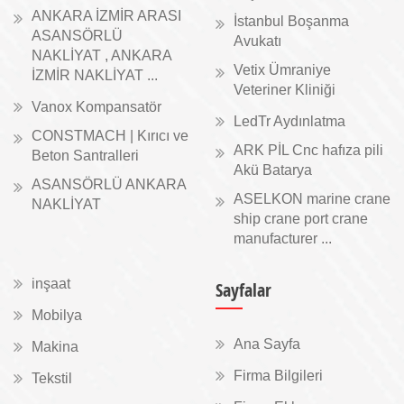
ANKARA İZMİR ARASI
İstanbul Boşanma
ASANSÖRLÜ
Avukatı
NAKLİYAT , ANKARA
Vetix Ümraniye
İZMİR NAKLİYAT ...
Veteriner Kliniği
Vanox Kompansatör
LedTr Aydınlatma
CONSTMACH | Kırıcı ve
ARK PİL Cnc hafıza pili
Beton Santralleri
Akü Batarya
ASANSÖRLÜ ANKARA
ASELKON marine crane
NAKLİYAT
ship crane port crane
manufacturer ...
inşaat
Sayfalar
Mobilya
Ana Sayfa
Makina
Firma Bilgileri
Tekstil