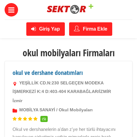
Giriş Yap
Firma Ekle
okul mobilyaları Firmaları
okul ve dershane donatımları
YEŞİLLİK CD.N:230 SELGEÇEN MODEKA
İŞMERKEZİ K:4 D:403-404 KARABAĞLAR/İZMİR
İzmir
MOBİLYA SANAYİ
/
Okul Mobilyaları
(5)
Okul ve dershanelerin a'dan z'ye her türlü ihtayacını
karşılayan şirketimiz,yetkin mimarlarla proje bazlı