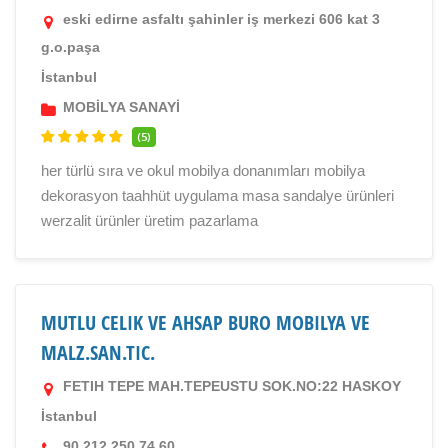
eski edirne asfaltı şahinler iş merkezi 606 kat 3
g.o.paşa
İstanbul
MOBİLYA SANAYİ
(5)
her türlü sıra ve okul mobilya donanımları mobilya
dekorasyon taahhüt uygulama masa sandalye ürünleri
werzalit ürünler üretim pazarlama
MUTLU CELIK VE AHSAP BURO MOBILYA VE
MALZ.SAN.TIC.
FETIH TEPE MAH.TEPEUSTU SOK.NO:22 HASKOY
İstanbul
90 212 250 74 60