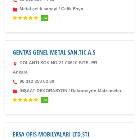
Metal çelik sanayi
/
Çelik Eşya
(5)
GENTAS GENEL METAL SAN.TIC.A.S
DOLANTI SOK.NO:21 06610 SITELER
Ankara
90 312 353 02 60
İNŞAAT DEKORASYON
/
Dekorasyon Malzemeleri
(5)
ERSA OFIS MOBILYALARI LTD.STI