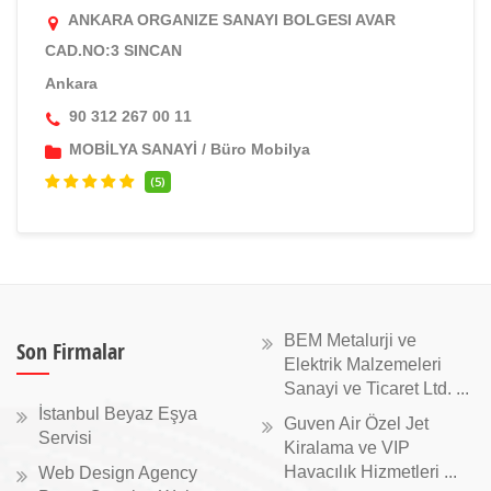
ANKARA ORGANIZE SANAYI BOLGESI AVAR
CAD.NO:3 SINCAN
Ankara
90 312 267 00 11
MOBİLYA SANAYİ
/
Büro Mobilya
(5)
BEM Metalurji ve
Son Firmalar
Elektrik Malzemeleri
Sanayi ve Ticaret Ltd. ...
İstanbul Beyaz Eşya
Guven Air Özel Jet
Servisi
Kiralama ve VIP
Havacılık Hizmetleri ...
Web Design Agency