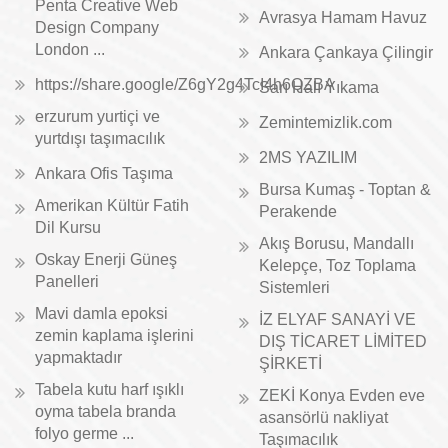
Penta Creative Web
Avrasya Hamam Havuz
Design Company
London ...
Ankara Çankaya Çilingir
https://share.google/Z6gY2g4TcI4h6QZBA
Sarı Halı Yıkama
erzurum yurtiçi ve
Zemintemizlik.com
yurtdışı taşımacılık
2MS YAZILIM
Ankara Ofis Taşıma
Bursa Kumaş - Toptan &
Amerikan Kültür Fatih
Perakende
Dil Kursu
Akış Borusu, Mandallı
Oskay Enerji Güneş
Kelepçe, Toz Toplama
Panelleri
Sistemleri
Mavi damla epoksi
İZ ELYAF SANAYİ VE
zemin kaplama işlerini
DIŞ TİCARET LİMİTED
yapmaktadır
ŞİRKETİ
Tabela kutu harf ışıklı
ZEKİ Konya Evden eve
oyma tabela branda
asansörlü nakliyat
folyo germe ...
Taşımacılık