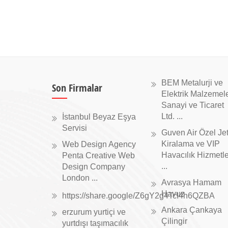
BEM Metalurji ve
Son Firmalar
Elektrik Malzemele
Sanayi ve Ticaret
Ltd. ...
İstanbul Beyaz Eşya
Servisi
Guven Air Özel Je
Kiralama ve VIP
Web Design Agency
Havacılık Hizmetle
Penta Creative Web
...
Design Company
London ...
Avrasya Hamam
Havuz
https://share.google/Z6gY2g4TcI4h6QZBA
Ankara Çankaya
erzurum yurtiçi ve
Çilingir
yurtdışı taşımacılık