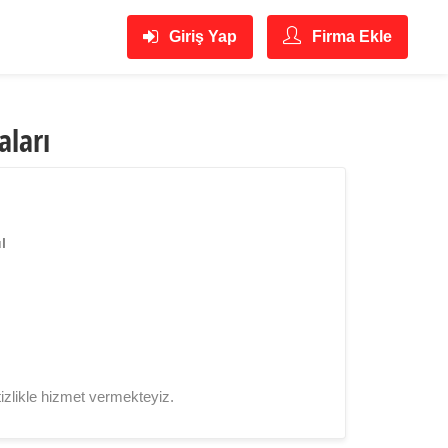
Giriş Yap
Firma Ekle
aları
l
tizlikle hizmet vermekteyiz.