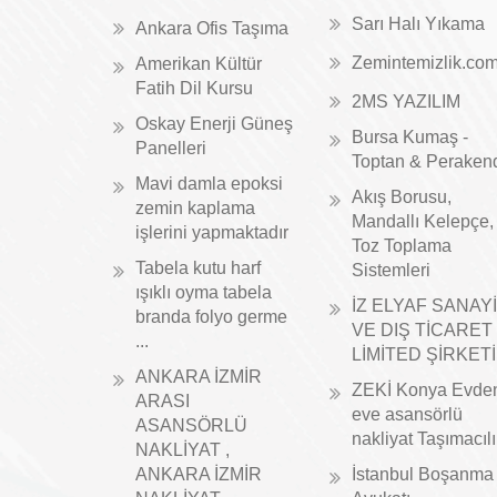
Sarı Halı Yıkama
Ankara Ofis Taşıma
Zemintemizlik.co
Amerikan Kültür
Fatih Dil Kursu
2MS YAZILIM
Oskay Enerji Güneş
Bursa Kumaş -
Panelleri
Toptan & Peraken
Mavi damla epoksi
Akış Borusu,
zemin kaplama
Mandallı Kelepçe,
işlerini yapmaktadır
Toz Toplama
Tabela kutu harf
Sistemleri
ışıklı oyma tabela
İZ ELYAF SANAYİ
branda folyo germe
VE DIŞ TİCARET
...
LİMİTED ŞİRKETİ
ANKARA İZMİR
ZEKİ Konya Evde
ARASI
eve asansörlü
ASANSÖRLÜ
nakliyat Taşımacıl
NAKLİYAT ,
ANKARA İZMİR
İstanbul Boşanma