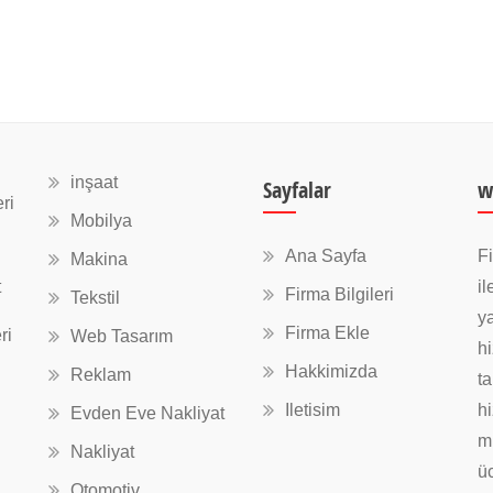
inşaat
Sayfalar
w
ri
Mobilya
Ana Sayfa
Fi
Makina
t
il
Firma Bilgileri
Tekstil
ya
Firma Ekle
ri
Web Tasarım
hi
Hakkimizda
Reklam
ta
Iletisim
hi
Evden Eve Nakliyat
mü
Nakliyat
üc
Otomotiv