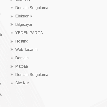
Domain Sorgulama
m
Elektronik
Bilgisayar
YEDEK PARÇA
de
Hosting
Web Tasarım
Domain
Matbaa
Domain Sorgulama
Site Kur
n
ık