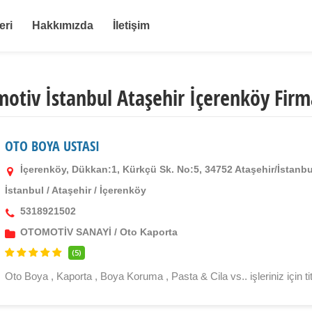
eri
Hakkımızda
İletişim
otiv İstanbul Ataşehir İçerenköy Firm
OTO BOYA USTASI
İçerenköy, Dükkan:1, Kürkçü Sk. No:5, 34752 Ataşehir/İstanbu
İstanbul
/
Ataşehir
/
İçerenköy
5318921502
OTOMOTİV SANAYİ
/
Oto Kaporta
(5)
Oto Boya , Kaporta , Boya Koruma , Pasta & Cila vs.. işleriniz için ti