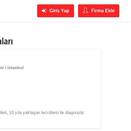
Giriş Yap
Firma Ekle
ları
r / istanbul
eri, 10 yıla yaklaşan tecrübesi ile diagnostic