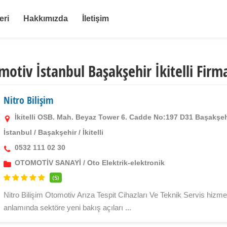
eri
Hakkımızda
İletişim
motiv İstanbul Başakşehir İkitelli Firma
Nitro Bilişim
İkitelli OSB. Mah. Beyaz Tower 6. Cadde No:197 D31 Başakşehi
İstanbul
/
Başakşehir
/
İkitelli
0532 111 02 30
OTOMOTİV SANAYİ
/
Oto Elektrik-elektronik
(5)
Nitro Bilişim Otomotiv Arıza Tespit Cihazları Ve Teknik Servis hizmetl
anlamında sektöre yeni bakış açıları ...