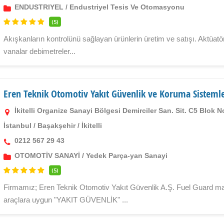
ENDUSTRIYEL
/
Endustriyel Tesis Ve Otomasyonu
(5)
Akışkanların kontrolünü sağlayan ürünlerin üretim ve satışı. Aktüatörl
vanalar debimetreler...
Eren Teknik Otomotiv Yakıt Güvenlik ve Koruma Sistemleri
İkitelli Organize Sanayi Bölgesi Demirciler San. Sit. C5 Blok 
İstanbul
/
Başakşehir
/
İkitelli
0212 567 29 43
OTOMOTİV SANAYİ
/
Yedek Parça-yan Sanayi
(5)
Firmamız; Eren Teknik Otomotiv Yakıt Güvenlik A.Ş. Fuel Guard mark
araçlara uygun "YAKIT GÜVENLİK" ...