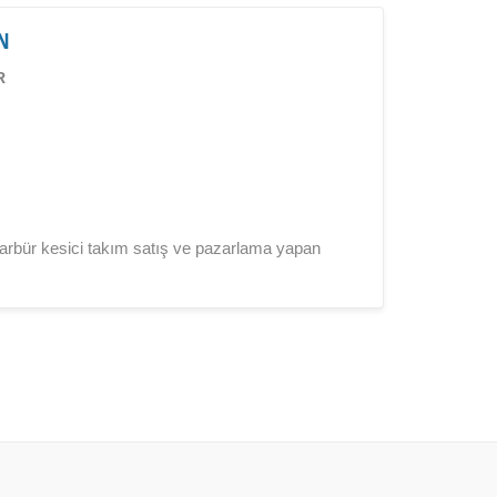
AN
R
karbür kesici takım satış ve pazarlama yapan