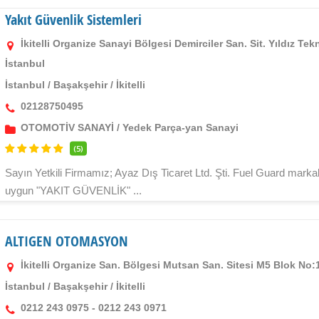
Yakıt Güvenlik Sistemleri
İkitelli Organize Sanayi Bölgesi Demirciler San. Sit. Yıldız T
İstanbul
İstanbul
/
Başakşehir
/
İkitelli
02128750495
OTOMOTİV SANAYİ
/
Yedek Parça-yan Sanayi
(5)
Sayın Yetkili Firmamız; Ayaz Dış Ticaret Ltd. Şti. Fuel Guard markalı
uygun "YAKIT GÜVENLİK" ...
ALTIGEN OTOMASYON
İkitelli Organize San. Bölgesi Mutsan San. Sitesi M5 Blok N
İstanbul
/
Başakşehir
/
İkitelli
0212 243 0975 - 0212 243 0971