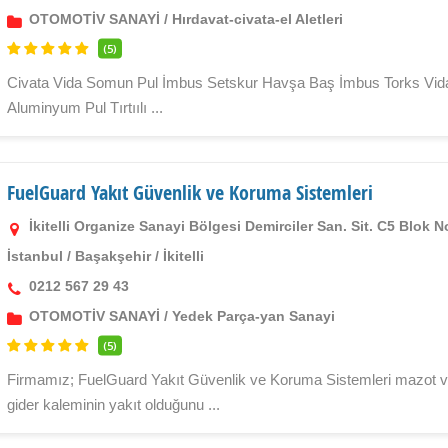
OTOMOTİV SANAYİ
/
Hırdavat-civata-el Aletleri
(5)
Civata Vida Somun Pul İmbus Setskur Havşa Baş İmbus Torks Vid
Aluminyum Pul Tırtıılı ...
FuelGuard Yakıt Güvenlik ve Koruma Sistemleri
İkitelli Organize Sanayi Bölgesi Demirciler San. Sit. C5 Blok 
İstanbul
/
Başakşehir
/
İkitelli
0212 567 29 43
OTOMOTİV SANAYİ
/
Yedek Parça-yan Sanayi
(5)
Firmamız; FuelGuard Yakıt Güvenlik ve Koruma Sistemleri mazot vey
gider kaleminin yakıt olduğunu ...