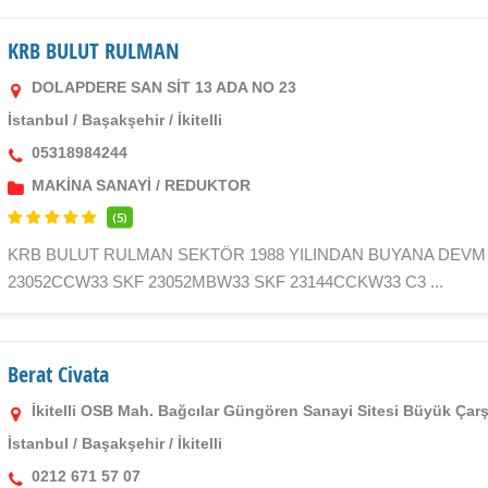
KRB BULUT RULMAN
DOLAPDERE SAN SİT 13 ADA NO 23
İstanbul
/
Başakşehir
/
İkitelli
05318984244
MAKİNA SANAYİ
/
REDUKTOR
(5)
KRB BULUT RULMAN SEKTÖR 1988 YILINDAN BUYANA DEVM 
23052CCW33 SKF 23052MBW33 SKF 23144CCKW33 C3 ...
Berat Civata
İkitelli OSB Mah. Bağcılar Güngören Sanayi Sitesi Büyük Ça
İstanbul
/
Başakşehir
/
İkitelli
0212 671 57 07