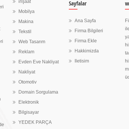
inşaat
Sayfalar
w
ri
Mobilya
Ana Sayfa
Fi
Makina
t
il
Firma Bilgileri
Tekstil
ya
Firma Ekle
ri
Web Tasarım
hi
Hakkimizda
Reklam
ta
Iletisim
hi
Evden Eve Nakliyat
mü
Nakliyat
üc
Otomotiv
Domain Sorgulama
m
Elektronik
Bilgisayar
YEDEK PARÇA
de