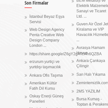
BEM Metalurji ve
Son Firmalar
Elektrik Malzemele
Sanayi ve Ticaret
Ltd. ...
İstanbul Beyaz Eşya
Servisi
Guven Air Özel Je
Kiralama ve VIP
Web Design Agency
Havacılık Hizmetle
Penta Creative Web
...
Design Company
London ...
Avrasya Hamam
Havuz
https://share.google/Z6gY2g4TcI4h6QZBA
Ankara Çankaya
erzurum yurtiçi ve
Çilingir
yurtdışı taşımacılık
Sarı Halı Yıkama
Ankara Ofis Taşıma
Zemintemizlik.co
Amerikan Kültür
Fatih Dil Kursu
2MS YAZILIM
Oskay Enerji Güneş
Bursa Kumaş -
Panelleri
Toptan & Peraken