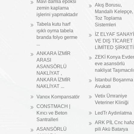
Mavi damla epoksi
Akış Borusu,
zemin kaplama
Mandallı Kelepçe,
işlerini yapmaktadır
Toz Toplama
Tabela kutu harf
Sistemleri
ışıklı oyma tabela
İZ ELYAF SANAYİ
branda folyo germe
VE DIŞ TİCARET
...
LİMİTED ŞİRKETİ
ANKARA İZMİR
ZEKİ Konya Evde
ARASI
eve asansörlü
ASANSÖRLÜ
nakliyat Taşımacıl
NAKLİYAT ,
ANKARA İZMİR
İstanbul Boşanma
NAKLİYAT ...
Avukatı
Vetix Ümraniye
Vanox Kompansatör
Veteriner Kliniği
CONSTMACH |
Kırıcı ve Beton
LedTr Aydınlatma
Santralleri
ARK PİL Cnc hafı
ASANSÖRLÜ
pili Akü Batarya