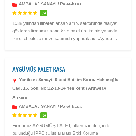
AMBALAJ SANAYİ
/
Palet-kasa
(5)
1988 yılından itibaren ahşap amb. sektöründe faaliyet
gösteren firmamız sandık ve palet üretiminin yanında
ikinci el palet alım ve satımıda yapmaktadır.Ayrıca ...
AYGÜMÜŞ PALET KASA
Yenikent Sanayii Sitesi Birikim Koop. Hekimoğlu
Cad. 16. Sok. No:12-13-14 Yenikent / ANKARA
Ankara
AMBALAJ SANAYİ
/
Palet-kasa
(5)
Firmamız AYGÜMÜŞ PALET; ülkemizin de içinde
bulunduğu IPPC (Uluslararası Bitki Koruma