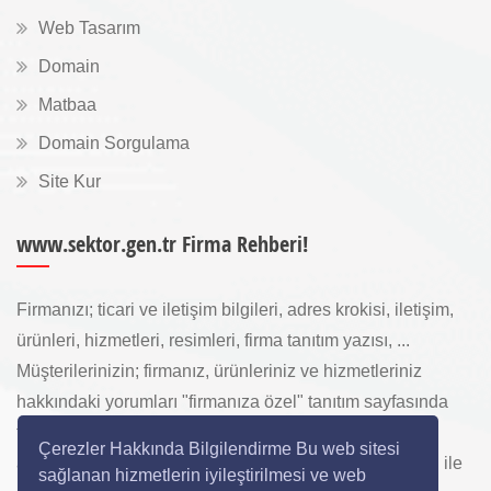
Web Tasarım
Domain
Matbaa
Domain Sorgulama
Site Kur
www.sektor.gen.tr Firma Rehberi!
Firmanızı; ticari ve iletişim bilgileri, adres krokisi, iletişim,
ürünleri, hizmetleri, resimleri, firma tanıtım yazısı, ...
Müşterilerinizin; firmanız, ürünleriniz ve hizmetleriniz
hakkındaki yorumları "firmanıza özel" tanıtım sayfasında
toplanarak ürünlerinizi, hizmetlerinizi, internette "sizi
Çerezler Hakkında Bilgilendirme Bu web sitesi
arayan" yeni müşterilerinize www.sektor.gen.tr aracılığı ile
sağlanan hizmetlerin iyileştirilmesi ve web