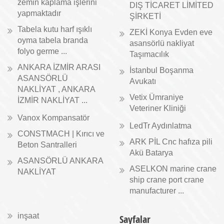
zemin kaplama işlerini
DIŞ TİCARET LİMİTED
yapmaktadır
ŞİRKETİ
Tabela kutu harf ışıklı
ZEKİ Konya Evden eve
oyma tabela branda
asansörlü nakliyat
folyo germe ...
Taşımacılık
ANKARA İZMİR ARASI
İstanbul Boşanma
ASANSÖRLÜ
Avukatı
NAKLİYAT , ANKARA
Vetix Ümraniye
İZMİR NAKLİYAT ...
Veteriner Kliniği
Vanox Kompansatör
LedTr Aydınlatma
CONSTMACH | Kırıcı ve
ARK PİL Cnc hafıza pili
Beton Santralleri
Akü Batarya
ASANSÖRLÜ ANKARA
ASELKON marine crane
NAKLİYAT
ship crane port crane
manufacturer ...
inşaat
Sayfalar