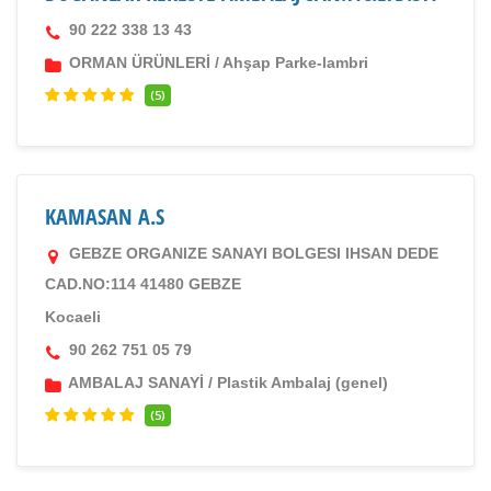
90 222 338 13 43
ORMAN ÜRÜNLERİ
/
Ahşap Parke-lambri
(5)
KAMASAN A.S
GEBZE ORGANIZE SANAYI BOLGESI IHSAN DEDE
CAD.NO:114 41480 GEBZE
Kocaeli
90 262 751 05 79
AMBALAJ SANAYİ
/
Plastik Ambalaj (genel)
(5)