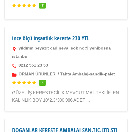
(5)
ince ölçü inşaatlık kereste 230 YTL
yıldırım beyazıt cad neval sok no:9 yenibosna
istanbul
0212 551 23 53
ORMAN ÜRÜNLERİ
/
Tahta Ambalaj-sandik-palet
(5)
GÜZEL İŞ KERESTECİLİK MEVCUT MAL TEKLİF: EN
KALINLIK BOY 10*2,3*300 986 ADET ...
DOGANLAR KERESTE AMBALAJ SAN.TIC.LTD.STI