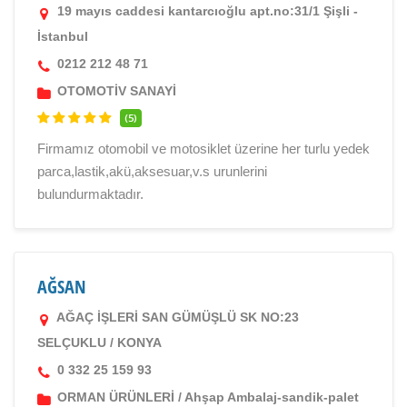
19 mayıs caddesi kantarcıoğlu apt.no:31/1 Şişli -
İstanbul
0212 212 48 71
OTOMOTİV SANAYİ
(5)
Firmamız otomobil ve motosiklet üzerine her turlu yedek
parca,lastik,akü,aksesuar,v.s urunlerini
bulundurmaktadır.
AĞSAN
AĞAÇ İŞLERİ SAN GÜMÜŞLÜ SK NO:23
SELÇUKLU / KONYA
0 332 25 159 93
ORMAN ÜRÜNLERİ
/
Ahşap Ambalaj-sandik-palet