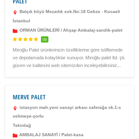
PALET
Balçık köyü Mezarlık sok.No:18 Gebze - Kocaeli
İstanbul
ORMAN ÜRÜNLERİ
/
Ahşap Ambalaj-sandik-palet
(5)
Miroğlu Palet ürünlerinizin özelliklerine göre istiflemede
ve depolamada kolaylıklar sunuyor. Miroğlu palet ltd. şti.
güven ve kalitesini web sitemizden inceleyebilirsiniz...
MERVE PALET
istasyon mah.yeni sanayi arkası caferağa sk.1-c
velimeşe-çorlu
Tekirdağ
AMBALAJ SANAYİ
/
Palet-kasa