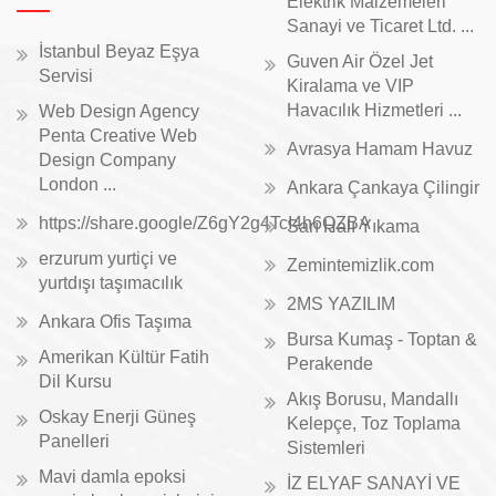
Elektrik Malzemeleri
Sanayi ve Ticaret Ltd. ...
İstanbul Beyaz Eşya
Guven Air Özel Jet
Servisi
Kiralama ve VIP
Havacılık Hizmetleri ...
Web Design Agency
Penta Creative Web
Avrasya Hamam Havuz
Design Company
London ...
Ankara Çankaya Çilingir
https://share.google/Z6gY2g4TcI4h6QZBA
Sarı Halı Yıkama
erzurum yurtiçi ve
Zemintemizlik.com
yurtdışı taşımacılık
2MS YAZILIM
Ankara Ofis Taşıma
Bursa Kumaş - Toptan &
Amerikan Kültür Fatih
Perakende
Dil Kursu
Akış Borusu, Mandallı
Oskay Enerji Güneş
Kelepçe, Toz Toplama
Panelleri
Sistemleri
Mavi damla epoksi
İZ ELYAF SANAYİ VE