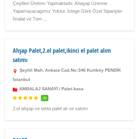
Çeşitleri Üretımı Yapmaktadır. Ahaşap Uzerıne
Yapamayacagımız Yoktur. İstege Göre Özel Siparişler
İmalat ve Tüm ...
Ahşap Palet,2.el palet,ikinci el palet alım
satımı
Şeyhli Mah. Ankara Cad.No:346 Kurtköy PENDİK
İstanbul
AMBALAJ SANAYİ
/
Palet-kasa
(5)
2.el ahşap ve tahta palet alı ve satımı