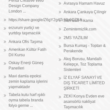
Penta Creative Web
Avrasya Hamam Havuz
Design Company
London ...
Ankara Çankaya Çilingir
https://share.google/Z6gY2g4TcI4h6QZBA
Sarı Halı Yıkama
erzurum yurtiçi ve
Zemintemizlik.com
yurtdışı taşımacılık
2MS YAZILIM
Ankara Ofis Taşıma
Bursa Kumaş - Toptan &
Amerikan Kültür Fatih
Perakende
Dil Kursu
Akış Borusu, Mandallı
Oskay Enerji Güneş
Kelepçe, Toz Toplama
Panelleri
Sistemleri
Mavi damla epoksi
İZ ELYAF SANAYİ VE
zemin kaplama işlerini
DIŞ TİCARET LİMİTED
yapmaktadır
ŞİRKETİ
Tabela kutu harf ışıklı
ZEKİ Konya Evden eve
oyma tabela branda
asansörlü nakliyat
folyo germe ...
Taşımacılık