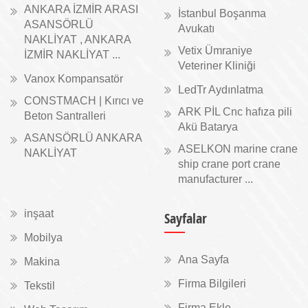
ANKARA İZMİR ARASI
İstanbul Boşanma
ASANSÖRLÜ
Avukatı
NAKLİYAT , ANKARA
Vetix Ümraniye
İZMİR NAKLİYAT ...
Veteriner Kliniği
Vanox Kompansatör
LedTr Aydınlatma
CONSTMACH | Kırıcı ve
ARK PİL Cnc hafıza pili
Beton Santralleri
Akü Batarya
ASANSÖRLÜ ANKARA
ASELKON marine crane
NAKLİYAT
ship crane port crane
manufacturer ...
inşaat
Sayfalar
Mobilya
Ana Sayfa
Makina
Firma Bilgileri
Tekstil
Firma Ekle