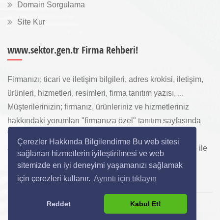
Domain Sorgulama
Site Kur
www.sektor.gen.tr Firma Rehberi!
Firmanızı; ticari ve iletişim bilgileri, adres krokisi, iletişim,
ürünleri, hizmetleri, resimleri, firma tanıtım yazısı, ...
Müşterilerinizin; firmanız, ürünleriniz ve hizmetleriniz
hakkındaki yorumları "firmanıza özel" tanıtım sayfasında
toplanarak ürünlerinizi, hizmetlerinizi, internette "sizi
Çerezler Hakkında Bilgilendirme Bu web sitesi
arayan" yeni müşterilerinize www.sektor.gen.tr aracılığı ile
sağlanan hizmetlerin iyileştirilmesi ve web
ücretsiz gösterilir.
sitemizde en iyi deneyimi yaşamanızı sağlamak
için çerezleri kullanır.
Ayrıntı için tıklayın
Reddet
Kabul Et!
Copyright © 2024 All Rights Reserved.