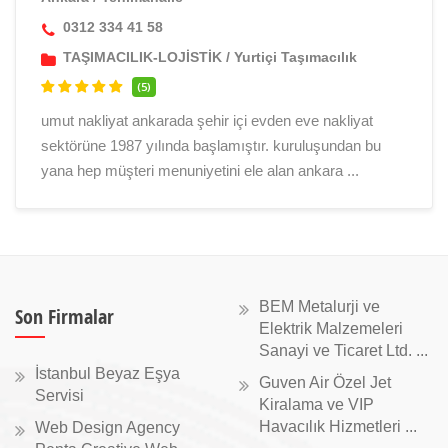
0312 334 41 58
TAŞIMACILIK-LOJİSTİK
/
Yurtiçi Taşımacılık
(5)
umut nakliyat ankarada şehir içi evden eve nakliyat
sektörüne 1987 yılında başlamıştır. kuruluşundan bu
yana hep müşteri menuniyetini ele alan ankara ...
BEM Metalurji ve
Son Firmalar
Elektrik Malzemeleri
Sanayi ve Ticaret Ltd. ...
İstanbul Beyaz Eşya
Guven Air Özel Jet
Servisi
Kiralama ve VIP
Havacılık Hizmetleri ...
Web Design Agency