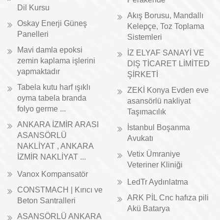
Dil Kursu
Akış Borusu, Mandallı
Oskay Enerji Güneş
Kelepçe, Toz Toplama
Panelleri
Sistemleri
Mavi damla epoksi
İZ ELYAF SANAYİ VE
zemin kaplama işlerini
DIŞ TİCARET LİMİTED
yapmaktadır
ŞİRKETİ
Tabela kutu harf ışıklı
ZEKİ Konya Evden eve
oyma tabela branda
asansörlü nakliyat
folyo germe ...
Taşımacılık
ANKARA İZMİR ARASI
İstanbul Boşanma
ASANSÖRLÜ
Avukatı
NAKLİYAT , ANKARA
Vetix Ümraniye
İZMİR NAKLİYAT ...
Veteriner Kliniği
Vanox Kompansatör
LedTr Aydınlatma
CONSTMACH | Kırıcı ve
ARK PİL Cnc hafıza pili
Beton Santralleri
Akü Batarya
ASANSÖRLÜ ANKARA