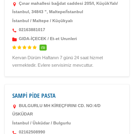
Çınar mahallesi bağdat caddesi 205/I, KüçükYalı/
İstanbul, 34843 ", Maltepe/İstanbul
İstanbul
/
Maltepe
/
Küçükyalı
02163881017
GIDA-İÇECEK
/
Et-et Urunleri
(5)
Kervan Dürüm Haftanın 7 günü 24 saat hizmet
vermektedir. Evlere servisimiz mevcuttur.
SAMPİ PİDE PASTA
BULGURLU MH KİREÇFIRINI CD. NO:4/D
ÜSKÜDAR
İstanbul
/
Üsküdar
/
Bulgurlu
02162508990