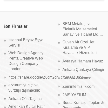
BEM Metalurji ve
Son Firmalar
Elektrik Malzemeleri
Sanayi ve Ticaret Ltd. ...
İstanbul Beyaz Eşya
Guven Air Özel Jet
Servisi
Kiralama ve VIP
Havacılık Hizmetleri ...
Web Design Agency
Penta Creative Web
Avrasya Hamam Havuz
Design Company
London ...
Ankara Çankaya Çilingir
https://share.google/Z6gY2g4TcI4h6QZBA
Sarı Halı Yıkama
erzurum yurtiçi ve
Zemintemizlik.com
yurtdışı taşımacılık
2MS YAZILIM
Ankara Ofis Taşıma
Bursa Kumaş - Toptan &
Amerikan Kültür Fatih
Perakende