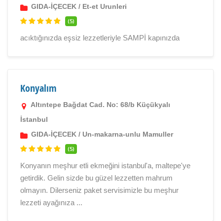
GIDA-İÇECEK
/
Et-et Urunleri
(5)
acıktığınızda eşsiz lezzetleriyle SAMPİ kapınızda
Konyalım
Altıntepe Bağdat Cad. No: 68/b Küçükyalı
İstanbul
GIDA-İÇECEK
/
Un-makarna-unlu Mamuller
(5)
Konyanın meşhur etli ekmeğini istanbul'a, maltepe'ye
getirdik. Gelin sizde bu güzel lezzetten mahrum
olmayın. Dilerseniz paket servisimizle bu meşhur
lezzeti ayağınıza ...