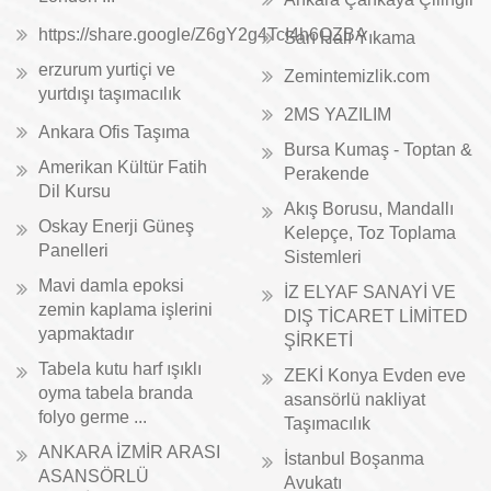
https://share.google/Z6gY2g4TcI4h6QZBA
Sarı Halı Yıkama
erzurum yurtiçi ve
Zemintemizlik.com
yurtdışı taşımacılık
2MS YAZILIM
Ankara Ofis Taşıma
Bursa Kumaş - Toptan &
Amerikan Kültür Fatih
Perakende
Dil Kursu
Akış Borusu, Mandallı
Oskay Enerji Güneş
Kelepçe, Toz Toplama
Panelleri
Sistemleri
Mavi damla epoksi
İZ ELYAF SANAYİ VE
zemin kaplama işlerini
DIŞ TİCARET LİMİTED
yapmaktadır
ŞİRKETİ
Tabela kutu harf ışıklı
ZEKİ Konya Evden eve
oyma tabela branda
asansörlü nakliyat
folyo germe ...
Taşımacılık
ANKARA İZMİR ARASI
İstanbul Boşanma
ASANSÖRLÜ
Avukatı