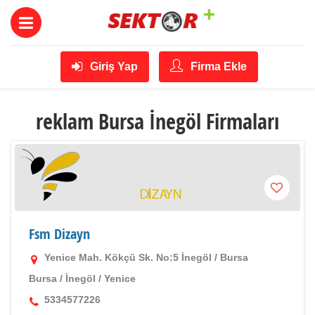
Giriş Yap
Firma Ekle
reklam Bursa İnegöl Firmaları
Fsm Dizayn
Yenice Mah. Kökçü Sk. No:5 İnegöl / Bursa
Bursa
/
İnegöl
/
Yenice
5334577226