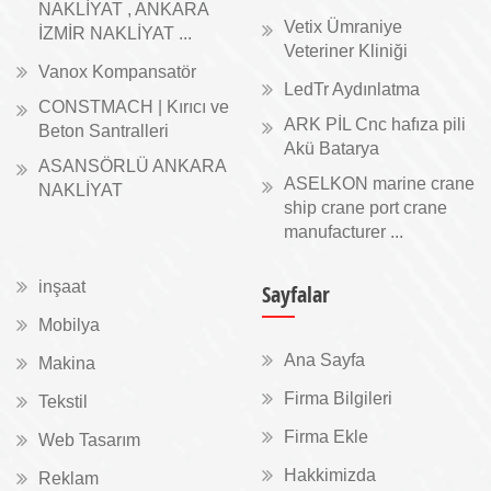
NAKLİYAT , ANKARA
Vetix Ümraniye
İZMİR NAKLİYAT ...
Veteriner Kliniği
Vanox Kompansatör
LedTr Aydınlatma
CONSTMACH | Kırıcı ve
ARK PİL Cnc hafıza pili
Beton Santralleri
Akü Batarya
ASANSÖRLÜ ANKARA
ASELKON marine crane
NAKLİYAT
ship crane port crane
manufacturer ...
inşaat
Sayfalar
Mobilya
Ana Sayfa
Makina
Firma Bilgileri
Tekstil
Firma Ekle
Web Tasarım
Hakkimizda
Reklam