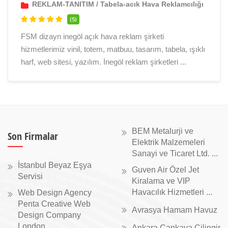
REKLAM-TANITIM
/
Tabela-acık Hava Reklamcılığı
(5)
FSM dizayn inegöl açık hava reklam şirketi
hizmetlerimiz vinil, totem, matbuu, tasarım, tabela, ışıklı
harf, web sitesi, yazılım. İnegöl reklam şirketleri ...
BEM Metalurji ve
Son Firmalar
Elektrik Malzemeleri
Sanayi ve Ticaret Ltd. ...
İstanbul Beyaz Eşya
Guven Air Özel Jet
Servisi
Kiralama ve VIP
Havacılık Hizmetleri ...
Web Design Agency
Penta Creative Web
Avrasya Hamam Havuz
Design Company
London ...
Ankara Çankaya Çilingir