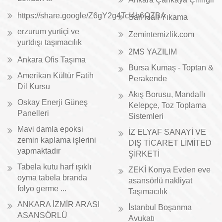
https://share.google/Z6gY2g4TcI4h6QZBA
Sarı Halı Yıkama
erzurum yurtiçi ve
Zemintemizlik.com
yurtdışı taşımacılık
2MS YAZILIM
Ankara Ofis Taşıma
Bursa Kumaş - Toptan &
Amerikan Kültür Fatih
Perakende
Dil Kursu
Akış Borusu, Mandallı
Oskay Enerji Güneş
Kelepçe, Toz Toplama
Panelleri
Sistemleri
Mavi damla epoksi
İZ ELYAF SANAYİ VE
zemin kaplama işlerini
DIŞ TİCARET LİMİTED
yapmaktadır
ŞİRKETİ
Tabela kutu harf ışıklı
ZEKİ Konya Evden eve
oyma tabela branda
asansörlü nakliyat
folyo germe ...
Taşımacılık
ANKARA İZMİR ARASI
İstanbul Boşanma
ASANSÖRLÜ
Avukatı