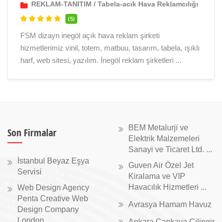
REKLAM-TANITIM
/
Tabela-acık Hava Reklamcılığı
(5)
FSM dizayn inegöl açık hava reklam şirketi
hizmetlerimiz vinil, totem, matbuu, tasarım, tabela, ışıklı
harf, web sitesi, yazılım. İnegöl reklam şirketleri ...
BEM Metalurji ve
Son Firmalar
Elektrik Malzemeleri
Sanayi ve Ticaret Ltd. ...
İstanbul Beyaz Eşya
Guven Air Özel Jet
Servisi
Kiralama ve VIP
Havacılık Hizmetleri ...
Web Design Agency
Penta Creative Web
Avrasya Hamam Havuz
Design Company
London ...
Ankara Çankaya Çilingir