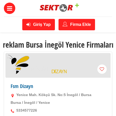
Giriş Yap
Firma Ekle
reklam Bursa İnegöl Yenice Firmaları
Fsm Dizayn
Yenice Mah. Kökçü Sk. No:5 İnegöl / Bursa
Bursa
/
İnegöl
/
Yenice
5334577226