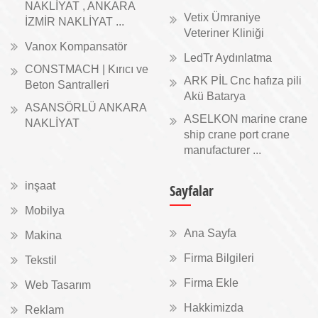
NAKLİYAT , ANKARA
Vetix Ümraniye
İZMİR NAKLİYAT ...
Veteriner Kliniği
Vanox Kompansatör
LedTr Aydınlatma
CONSTMACH | Kırıcı ve
ARK PİL Cnc hafıza pili
Beton Santralleri
Akü Batarya
ASANSÖRLÜ ANKARA
ASELKON marine crane
NAKLİYAT
ship crane port crane
manufacturer ...
inşaat
Sayfalar
Mobilya
Ana Sayfa
Makina
Firma Bilgileri
Tekstil
Firma Ekle
Web Tasarım
Hakkimizda
Reklam