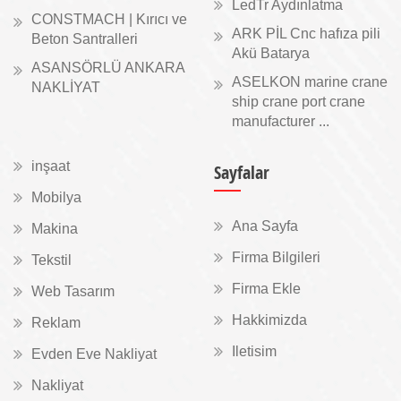
LedTr Aydınlatma
CONSTMACH | Kırıcı ve
ARK PİL Cnc hafıza pili
Beton Santralleri
Akü Batarya
ASANSÖRLÜ ANKARA
ASELKON marine crane
NAKLİYAT
ship crane port crane
manufacturer ...
inşaat
Sayfalar
Mobilya
Ana Sayfa
Makina
Firma Bilgileri
Tekstil
Firma Ekle
Web Tasarım
Hakkimizda
Reklam
Iletisim
Evden Eve Nakliyat
Nakliyat