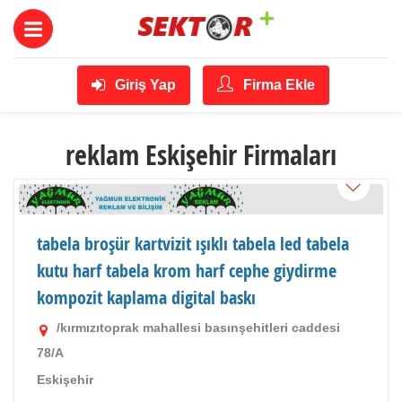
Giriş Yap
Firma Ekle
reklam Eskişehir Firmaları
tabela broşür kartvizit ışıklı tabela led tabela
kutu harf tabela krom harf cephe giydirme
kompozit kaplama digital baskı
/kırmızıtoprak mahallesi basınşehitleri caddesi
78/A
Eskişehir