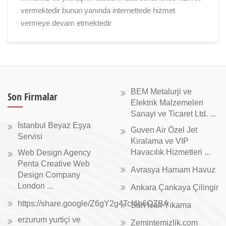
vermektedir bunun yanında internettede hizmet
vermeye devam etmektedir
BEM Metalurji ve
Son Firmalar
Elektrik Malzemeleri
Sanayi ve Ticaret Ltd. ...
İstanbul Beyaz Eşya
Guven Air Özel Jet
Servisi
Kiralama ve VIP
Havacılık Hizmetleri ...
Web Design Agency
Penta Creative Web
Avrasya Hamam Havuz
Design Company
London ...
Ankara Çankaya Çilingir
https://share.google/Z6gY2g4TcI4h6QZBA
Sarı Halı Yıkama
erzurum yurtiçi ve
Zemintemizlik.com