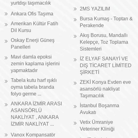
yurtdışı taşımacılık
2MS YAZILIM
Ankara Ofis Taşıma
Bursa Kumaş - Toptan &
Amerikan Kültür Fatih
Perakende
Dil Kursu
Akış Borusu, Mandallı
Oskay Enerji Güneş
Kelepçe, Toz Toplama
Panelleri
Sistemleri
Mavi damla epoksi
İZ ELYAF SANAYİ VE
zemin kaplama işlerini
DIŞ TİCARET LİMİTED
yapmaktadır
ŞİRKETİ
Tabela kutu harf ışıklı
ZEKİ Konya Evden eve
oyma tabela branda
asansörlü nakliyat
folyo germe ...
Taşımacılık
ANKARA İZMİR ARASI
İstanbul Boşanma
ASANSÖRLÜ
Avukatı
NAKLİYAT , ANKARA
Vetix Ümraniye
İZMİR NAKLİYAT ...
Veteriner Kliniği
Vanox Kompansatör