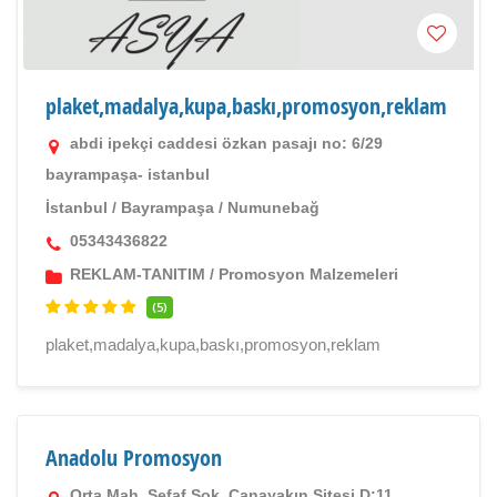
plaket,madalya,kupa,baskı,promosyon,reklam
abdi ipekçi caddesi özkan pasajı no: 6/29
bayrampaşa- istanbul
İstanbul
/
Bayrampaşa
/
Numunebağ
05343436822
REKLAM-TANITIM
/
Promosyon Malzemeleri
(5)
plaket,madalya,kupa,baskı,promosyon,reklam
Anadolu Promosyon
Orta Mah. Şefaf Sok. Canayakın Sitesi D:11