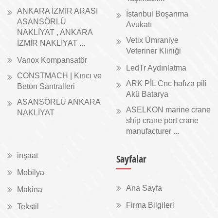
ANKARA İZMİR ARASI
İstanbul Boşanma
ASANSÖRLÜ
Avukatı
NAKLİYAT , ANKARA
Vetix Ümraniye
İZMİR NAKLİYAT ...
Veteriner Kliniği
Vanox Kompansatör
LedTr Aydınlatma
CONSTMACH | Kırıcı ve
ARK PİL Cnc hafıza pili
Beton Santralleri
Akü Batarya
ASANSÖRLÜ ANKARA
ASELKON marine crane
NAKLİYAT
ship crane port crane
manufacturer ...
inşaat
Sayfalar
Mobilya
Ana Sayfa
Makina
Firma Bilgileri
Tekstil