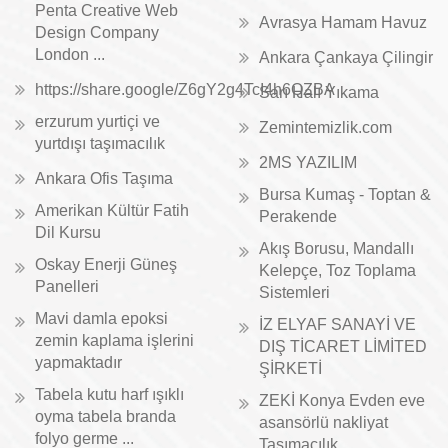
Penta Creative Web
Avrasya Hamam Havuz
Design Company
London ...
Ankara Çankaya Çilingir
https://share.google/Z6gY2g4TcI4h6QZBA
Sarı Halı Yıkama
erzurum yurtiçi ve
Zemintemizlik.com
yurtdışı taşımacılık
2MS YAZILIM
Ankara Ofis Taşıma
Bursa Kumaş - Toptan &
Amerikan Kültür Fatih
Perakende
Dil Kursu
Akış Borusu, Mandallı
Oskay Enerji Güneş
Kelepçe, Toz Toplama
Panelleri
Sistemleri
Mavi damla epoksi
İZ ELYAF SANAYİ VE
zemin kaplama işlerini
DIŞ TİCARET LİMİTED
yapmaktadır
ŞİRKETİ
Tabela kutu harf ışıklı
ZEKİ Konya Evden eve
oyma tabela branda
asansörlü nakliyat
folyo germe ...
Taşımacılık