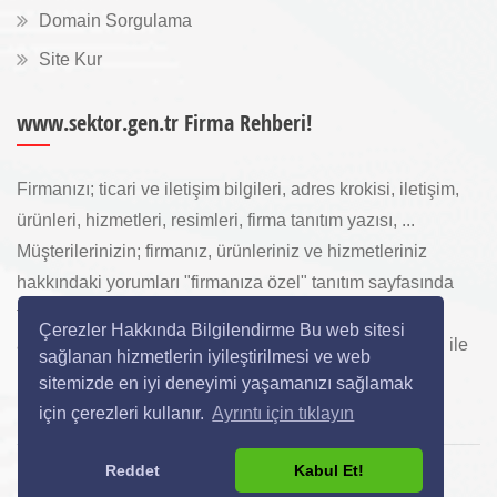
Domain Sorgulama
Site Kur
www.sektor.gen.tr Firma Rehberi!
Firmanızı; ticari ve iletişim bilgileri, adres krokisi, iletişim,
ürünleri, hizmetleri, resimleri, firma tanıtım yazısı, ...
Müşterilerinizin; firmanız, ürünleriniz ve hizmetleriniz
hakkındaki yorumları "firmanıza özel" tanıtım sayfasında
toplanarak ürünlerinizi, hizmetlerinizi, internette "sizi
Çerezler Hakkında Bilgilendirme Bu web sitesi
arayan" yeni müşterilerinize www.sektor.gen.tr aracılığı ile
sağlanan hizmetlerin iyileştirilmesi ve web
ücretsiz gösterilir.
sitemizde en iyi deneyimi yaşamanızı sağlamak
için çerezleri kullanır.
Ayrıntı için tıklayın
Reddet
Kabul Et!
Copyright © 2024 All Rights Reserved.