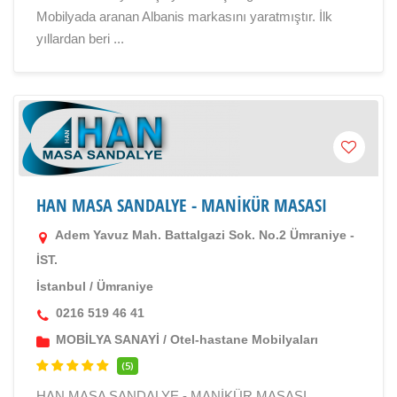
Mobilyada aranan Albanis markasını yaratmıştır. İlk
yıllardan beri ...
HAN MASA SANDALYE - MANİKÜR MASASI
Adem Yavuz Mah. Battalgazi Sok. No.2 Ümraniye -
İST.
İstanbul
/
Ümraniye
0216 519 46 41
MOBİLYA SANAYİ
/
Otel-hastane Mobilyaları
(5)
HAN MASA SANDALYE - MANİKÜR MASASI