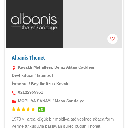
Albanis Thonet
Kavaklı Mahallesi, Deniz Aktaş Caddesi,
Beylikdüzü / İstanbul
İstanbul
/
Beylikdüzü
/
Kavaklı
02122955951
MOBİLYA SANAYİ
/
Masa Sandalye
(5)
1970 yıllarda küçük bir mobilya atölyesinde ağaca form
verme tutkusuyla başlayan süreç bugün Thonet