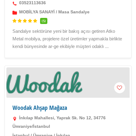
03523113636
MOBİLYA SANAYİ
/
Masa Sandalye
(5)
Sandalye sektörüne yeni bir bakış açısı getiren Atko
Metal mobilya, projelere özel üretimler yapmakla birlikte
kendi bünyesinde ar-ge ekibiyle müşteri odaklı ...
Woodak Ahşap Mağaza
İnkılap Mahallesi, Yaprak Sk. No 12, 34776
Ümraniye/İstanbul
İstanbul
/
Ümraniye
/
İnkılap