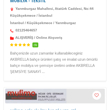
MOBİLYA - TEKSTİL
Yarımburgaz Mahallesi, Atatürk Caddesi, No:44
Küçükçekmece / İstanbul
İstanbul
/
Küçükçekmece
/
Yarımburgaz
02125464657
ALIŞVERİŞ
/
Online Alışveriş
(5)
Bahçenizde uzun zamanlar kullanabileceginiz
AKBRELLA bahçe ürünleri şatış ve imalat uzun ömürlü
bahçe mobilya ve şemsiye üretimi online AKBRELLA
ŞEMSİYE SANAYİ ...