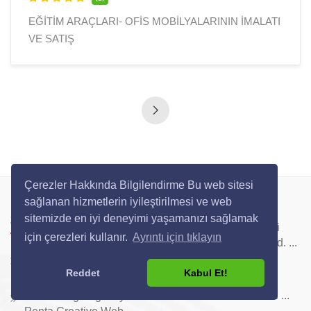
EĞİTİM ARAÇLARI- OFİS MOBİLYALARININ İMALATI
VE SATIŞ
Çerezler Hakkında Bilgilendirme Bu web sitesi
sağlanan hizmetlerin iyileştirilmesi ve web
BEM Metalurji ve
Son Firmalar
sitemizde en iyi deneyimi yaşamanızı sağlamak
Elektrik Malzemeleri
için çerezleri kullanır.
Ayrıntı için tıklayın
Sanayi ve Ticaret Ltd. ...
İstanbul Beyaz Eşya
Guven Air Özel Jet
Reddet
Kabul Et!
Servisi
Kiralama ve VIP
Havacılık Hizmetleri ...
Web Design Agency