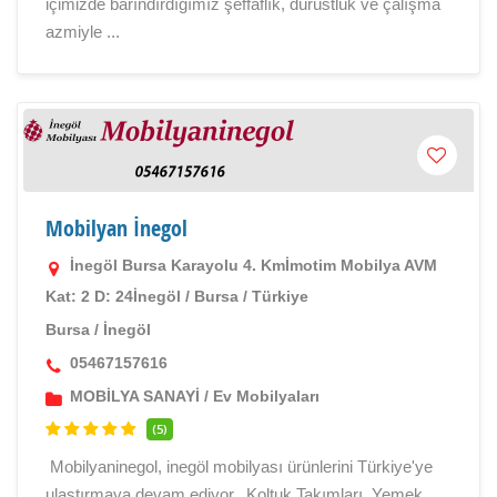
içimizde barındırdığımız şeffaflık, dürüstlük ve çalışma
azmiyle ...
Mobilyan İnegol
İnegöl Bursa Karayolu 4. Kmİmotim Mobilya AVM
Kat: 2 D: 24İnegöl / Bursa / Türkiye
Bursa
/
İnegöl
05467157616
MOBİLYA SANAYİ
/
Ev Mobilyaları
(5)
Mobilyaninegol, inegöl mobilyası ürünlerini Türkiye'ye
ulaştırmaya devam ediyor...Koltuk Takımları, Yemek