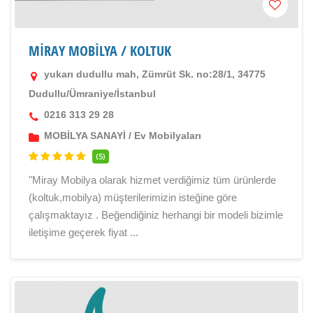
MİRAY MOBİLYA / KOLTUK
yukarı dudullu mah, Zümrüt Sk. no:28/1, 34775
Dudullu/Ümraniye/İstanbul
0216 313 29 28
MOBİLYA SANAYİ
/
Ev Mobilyaları
(5)
"Miray Mobilya olarak hizmet verdiğimiz tüm ürünlerde
(koltuk,mobilya) müşterilerimizin isteğine göre
çalışmaktayız . Beğendiğiniz herhangi bir modeli bizimle
iletişime geçerek fiyat ...