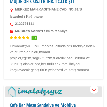
MÜJDE OFİS SİS.İTH.İHR.TİC.LTD.ŞTİ
MERKEZ MAH.KAGITHANE CAD. NO:61/B
İstanbul
/
Kağıthane
2122791111
MOBİLYA SANAYİ
/
Büro Mobilya
(5)
Firmamız;MUFIMO markası altında;ofis mobilya,koltuk
ve oturma grupları,mimari
projeler,eğitim,sağlık,turizm,fuarcılık,özel kurum ve
kuruluş alanlarında,her türlü sek-törel ihtiyacı
karşılayacak geniş ürün yelpazesi ve satış sonrası ...
Cafe Bar Masa Sandalye ve Mobilya