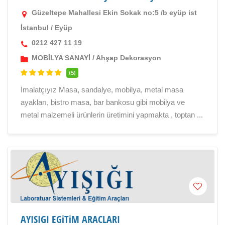
Güzeltepe Mahallesi Ekin Sokak no:5 /b eyüp ist
İstanbul
/
Eyüp
0212 427 11 19
MOBİLYA SANAYİ
/
Ahşap Dekorasyon
(5)
İmalatçıyız Masa, sandalye, mobilya, metal masa
ayakları, bistro masa, bar bankosu gibi mobilya ve
metal malzemeli ürünlerin üretimini yapmakta , toptan ...
AYISIGI EGiTiM ARACLARI