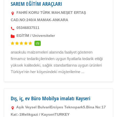
SAREM EĞİTİM ARAÇLARI
FAHRİ KORU TÜRK MAH.NEŞET ERTAŞ
CAD.NO:240/A MAMAK-ANKARA
05346837511
EGİTİM
/
Universiteler
(5)
anaokulu malzemeleri alanında faaliyet gösteren
firmamız tedarikçilerinden uygun fiyatlarla tedarik ettiği
yüksek kalitedeki, sağlık standartlarına uygun ürünleri
Türkiye'nin her köşesindeki müşterilerine ...
Dış, iç, ev Büro Mobilya imalatı Kayseri
Aşik Veysel BulvariErciyes Teknopark5.Bina No:17
Kat:-1Melikgazi / KayseriTURKEY