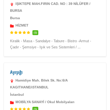
IŞIKTEPE MAH.FIRIN CAD. NO : 39 NİLÜFER /
BURSA
Bursa
HİZMET
(5)
Kiralik - Masa - Sandalye - Tabure - Bistro -Armut -
Çadır - Şemsiye - Işık ve Ses Sistemleri / ...
Ayışığı
Hamidiye Mah. Bilek Sk. No:6/A
KAGITHANE/iSTANBUL
İstanbul
MOBİLYA SANAYİ
/
Okul Mobilyaları
(5)