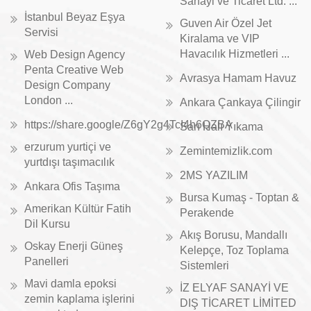
Sanayi ve Ticaret Ltd. ...
İstanbul Beyaz Eşya
Guven Air Özel Jet
Servisi
Kiralama ve VIP
Havacılık Hizmetleri ...
Web Design Agency
Penta Creative Web
Avrasya Hamam Havuz
Design Company
London ...
Ankara Çankaya Çilingir
https://share.google/Z6gY2g4TcI4h6QZBA
Sarı Halı Yıkama
erzurum yurtiçi ve
Zemintemizlik.com
yurtdışı taşımacılık
2MS YAZILIM
Ankara Ofis Taşıma
Bursa Kumaş - Toptan &
Amerikan Kültür Fatih
Perakende
Dil Kursu
Akış Borusu, Mandallı
Oskay Enerji Güneş
Kelepçe, Toz Toplama
Panelleri
Sistemleri
Mavi damla epoksi
İZ ELYAF SANAYİ VE
zemin kaplama işlerini
DIŞ TİCARET LİMİTED