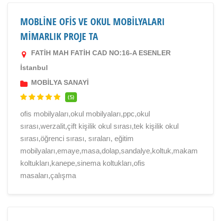
MOBLİNE OFİS VE OKUL MOBİLYALARI
MİMARLIK PROJE TA
FATİH MAH FATİH CAD NO:16-A ESENLER
İstanbul
MOBİLYA SANAYİ
(5)
ofis mobilyaları,okul mobilyaları,ppc,okul
sırası,werzalit,çift kişilik okul sırası,tek kişilik okul
sırası,öğrenci sırası, sıraları, eğitim
mobilyaları,emaye,masa,dolap,sandalye,koltuk,makam
koltukları,kanepe,sinema koltukları,ofis
masaları,çalışma