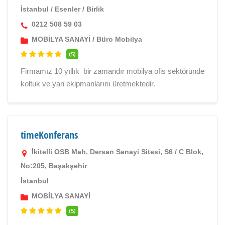
İstanbul
/
Esenler
/
Birlik
0212 508 59 03
MOBİLYA SANAYİ
/
Büro Mobilya
(5)
Firmamız 10 yıllık bir zamandır mobilya ofis sektöründe
koltuk ve yan ekipmanlarını üretmektedir.
timeKonferans
İkitelli OSB Mah. Dersan Sanayi Sitesi, S6 / C Blok,
No:205, Başakşehir
İstanbul
MOBİLYA SANAYİ
(5)