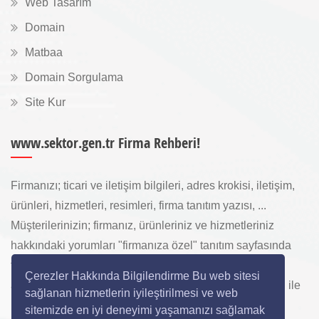
Web Tasarım
Domain
Matbaa
Domain Sorgulama
Site Kur
www.sektor.gen.tr Firma Rehberi!
Firmanızı; ticari ve iletişim bilgileri, adres krokisi, iletişim,
ürünleri, hizmetleri, resimleri, firma tanıtım yazısı, ...
Müşterilerinizin; firmanız, ürünleriniz ve hizmetleriniz
hakkındaki yorumları "firmanıza özel" tanıtım sayfasında
toplanarak ürünlerinizi, hizmetlerinizi, internette "sizi
Çerezler Hakkında Bilgilendirme Bu web sitesi
arayan" yeni müşterilerinize www.sektor.gen.tr aracılığı ile
sağlanan hizmetlerin iyileştirilmesi ve web
ücretsiz gösterilir.
sitemizde en iyi deneyimi yaşamanızı sağlamak