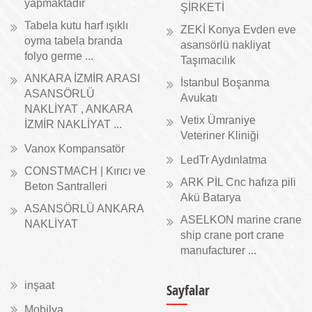
yapmaktadır
ŞİRKETİ
Tabela kutu harf ışıklı
ZEKİ Konya Evden eve
oyma tabela branda
asansörlü nakliyat
folyo germe ...
Taşımacılık
ANKARA İZMİR ARASI
İstanbul Boşanma
ASANSÖRLÜ
Avukatı
NAKLİYAT , ANKARA
Vetix Ümraniye
İZMİR NAKLİYAT ...
Veteriner Kliniği
Vanox Kompansatör
LedTr Aydınlatma
CONSTMACH | Kırıcı ve
ARK PİL Cnc hafıza pili
Beton Santralleri
Akü Batarya
ASANSÖRLÜ ANKARA
ASELKON marine crane
NAKLİYAT
ship crane port crane
manufacturer ...
inşaat
Sayfalar
Mobilya