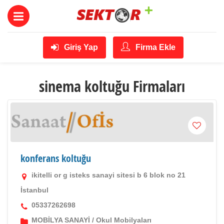
Giriş Yap
Firma Ekle
sinema koltuğu Firmaları
konferans koltuğu
ikitelli or g isteks sanayi sitesi b 6 blok no 21
İstanbul
05337262698
MOBİLYA SANAYİ
/
Okul Mobilyaları