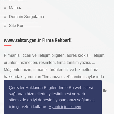
Matbaa
Domain Sorgulama
Site Kur
www.sektor.gen.tr Firma Rehberi!
Firmanızı; ticari ve iletişim bilgileri, adres krokisi, iletişim,
ürünleri, hizmetleri, resimleri, firma tanıtım yazısı, ...
Müşterilerinizin; firmanız, ürünleriniz ve hizmetleriniz
hakkındaki yorumları "firmanıza özel" tanıtım sayfasında
toplanarak ürünlerinizi, hizmetlerinizi, internette "sizi
Çerezler Hakkında Bilgilendirme Bu web sitesi
arayan" yeni müşterilerinize www.sektor.gen.tr aracılığı ile
sağlanan hizmetlerin iyileştirilmesi ve web
ücretsiz gösterilir.
sitemizde en iyi deneyimi yaşamanızı sağlamak
için çerezleri kullanır.
Ayrıntı için tıklayın