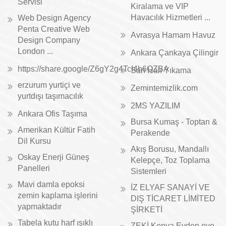
Servisi
Kiralama ve VIP
Havacılık Hizmetleri ...
Web Design Agency
Penta Creative Web
Avrasya Hamam Havuz
Design Company
London ...
Ankara Çankaya Çilingir
https://share.google/Z6gY2g4TcI4h6QZBA
Sarı Halı Yıkama
erzurum yurtiçi ve
Zemintemizlik.com
yurtdışı taşımacılık
2MS YAZILIM
Ankara Ofis Taşıma
Bursa Kumaş - Toptan &
Amerikan Kültür Fatih
Perakende
Dil Kursu
Akış Borusu, Mandallı
Oskay Enerji Güneş
Kelepçe, Toz Toplama
Panelleri
Sistemleri
Mavi damla epoksi
İZ ELYAF SANAYİ VE
zemin kaplama işlerini
DIŞ TİCARET LİMİTED
yapmaktadır
ŞİRKETİ
Tabela kutu harf ışıklı
ZEKİ Konya Evden eve