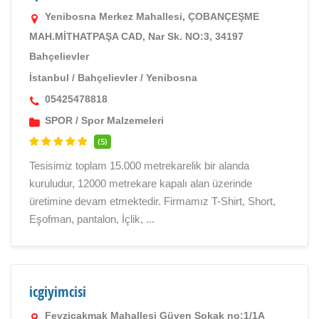
Yenibosna Merkez Mahallesi, ÇOBANÇEŞME
MAH.MİTHATPAŞA CAD, Nar Sk. NO:3, 34197
Bahçelievler
İstanbul
/
Bahçelievler
/
Yenibosna
05425478818
SPOR
/
Spor Malzemeleri
(5)
Tesisimiz toplam 15.000 metrekarelik bir alanda
kuruludur, 12000 metrekare kapalı alan üzerinde
üretimine devam etmektedir. Firmamız T-Shirt, Short,
Eşofman, pantalon, İçlik, ...
icgiyimcisi
Fevziçakmak Mahallesi Güven Sokak no:1/1A