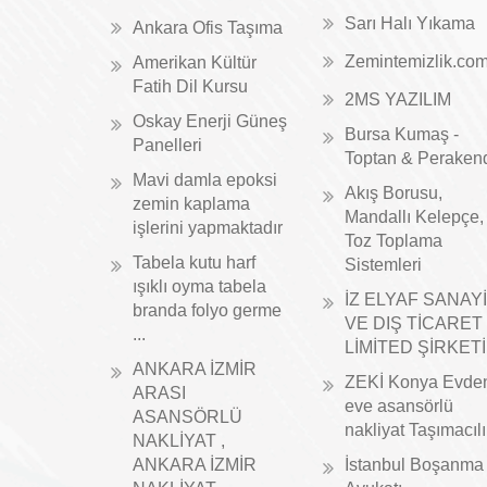
Sarı Halı Yıkama
Ankara Ofis Taşıma
Zemintemizlik.co
Amerikan Kültür
Fatih Dil Kursu
2MS YAZILIM
Oskay Enerji Güneş
Bursa Kumaş -
Panelleri
Toptan & Peraken
Mavi damla epoksi
Akış Borusu,
zemin kaplama
Mandallı Kelepçe,
işlerini yapmaktadır
Toz Toplama
Tabela kutu harf
Sistemleri
ışıklı oyma tabela
İZ ELYAF SANAYİ
branda folyo germe
VE DIŞ TİCARET
...
LİMİTED ŞİRKETİ
ANKARA İZMİR
ZEKİ Konya Evde
ARASI
eve asansörlü
ASANSÖRLÜ
nakliyat Taşımacıl
NAKLİYAT ,
ANKARA İZMİR
İstanbul Boşanma