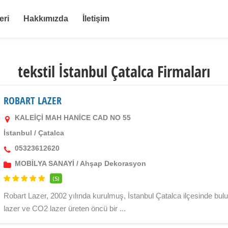
eri
Hakkımızda
İletişim
tekstil İstanbul Çatalca Firmaları
ROBART LAZER
KALEİÇİ MAH HANİCE CAD NO 55
İstanbul
/
Çatalca
05323612620
MOBİLYA SANAYİ
/
Ahşap Dekorasyon
(5)
Robart Lazer, 2002 yılında kurulmuş, İstanbul Çatalca ilçesinde bul
lazer ve CO2 lazer üreten öncü bir ...