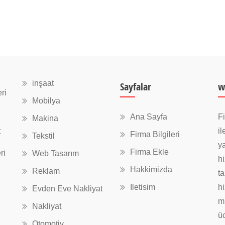
inşaat
Sayfalar
w
ri
Mobilya
Ana Sayfa
Fi
Makina
t
il
Firma Bilgileri
Tekstil
ya
Firma Ekle
ri
Web Tasarım
hi
Hakkimizda
Reklam
ta
Iletisim
hi
Evden Eve Nakliyat
mü
Nakliyat
üc
Otomotiv