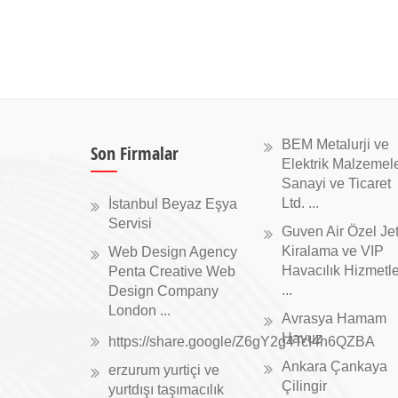
BEM Metalurji ve
Son Firmalar
Elektrik Malzemele
Sanayi ve Ticaret
Ltd. ...
İstanbul Beyaz Eşya
Servisi
Guven Air Özel Je
Kiralama ve VIP
Web Design Agency
Havacılık Hizmetle
Penta Creative Web
...
Design Company
London ...
Avrasya Hamam
Havuz
https://share.google/Z6gY2g4TcI4h6QZBA
Ankara Çankaya
erzurum yurtiçi ve
Çilingir
yurtdışı taşımacılık