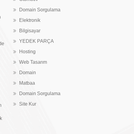
Domain Sorgulama
m
Elektronik
Bilgisayar
YEDEK PARÇA
de
Hosting
Web Tasarım
Domain
Matbaa
Domain Sorgulama
Site Kur
n
ık