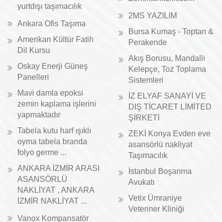
yurtdışı taşımacılık
2MS YAZILIM
Ankara Ofis Taşıma
Bursa Kumaş - Toptan &
Amerikan Kültür Fatih
Perakende
Dil Kursu
Akış Borusu, Mandallı
Oskay Enerji Güneş
Kelepçe, Toz Toplama
Panelleri
Sistemleri
Mavi damla epoksi
İZ ELYAF SANAYİ VE
zemin kaplama işlerini
DIŞ TİCARET LİMİTED
yapmaktadır
ŞİRKETİ
Tabela kutu harf ışıklı
ZEKİ Konya Evden eve
oyma tabela branda
asansörlü nakliyat
folyo germe ...
Taşımacılık
ANKARA İZMİR ARASI
İstanbul Boşanma
ASANSÖRLÜ
Avukatı
NAKLİYAT , ANKARA
Vetix Ümraniye
İZMİR NAKLİYAT ...
Veteriner Kliniği
Vanox Kompansatör