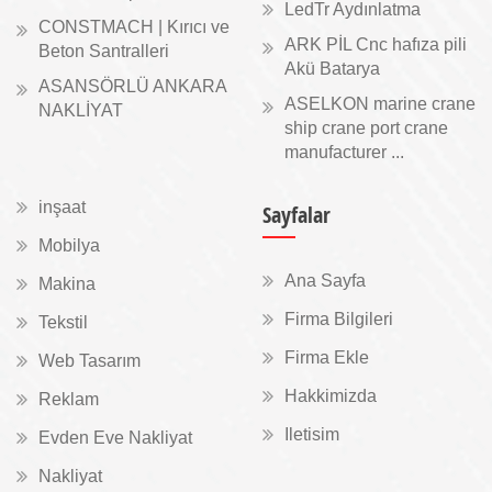
LedTr Aydınlatma
CONSTMACH | Kırıcı ve
ARK PİL Cnc hafıza pili
Beton Santralleri
Akü Batarya
ASANSÖRLÜ ANKARA
ASELKON marine crane
NAKLİYAT
ship crane port crane
manufacturer ...
inşaat
Sayfalar
Mobilya
Ana Sayfa
Makina
Firma Bilgileri
Tekstil
Firma Ekle
Web Tasarım
Hakkimizda
Reklam
Iletisim
Evden Eve Nakliyat
Nakliyat