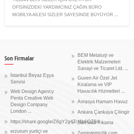
OFİSİNİZDEKİ YARDIMCINIZ ÇAĞIN BÜRO
MOBİLYA AİLESİ SİZLER SAYESİNDE BÜYÜYOR ...
BEM Metalurji ve
Son Firmalar
Elektrik Malzemeleri
Sanayi ve Ticaret Ltd. ...
İstanbul Beyaz Eşya
Guven Air Özel Jet
Servisi
Kiralama ve VIP
Havacılık Hizmetleri ...
Web Design Agency
Penta Creative Web
Avrasya Hamam Havuz
Design Company
London ...
Ankara Çankaya Çilingir
https://share.google/Z6gY2g4TcI4h6QZBA
Sarı Halı Yıkama
erzurum yurtiçi ve
Zemintemizlik.com