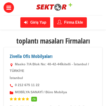
Giriş Yap
Firma Ekle
toplantı masaları Firmaları
Zivella Ofis Mobilyaları
Masko 7/A Blok No: 40-42-44İkitelli - İstanbul /
TÜRKİYE
İstanbul
0 212 675 11 22
MOBİLYA SANAYİ
/
Büro Mobilya
(5)