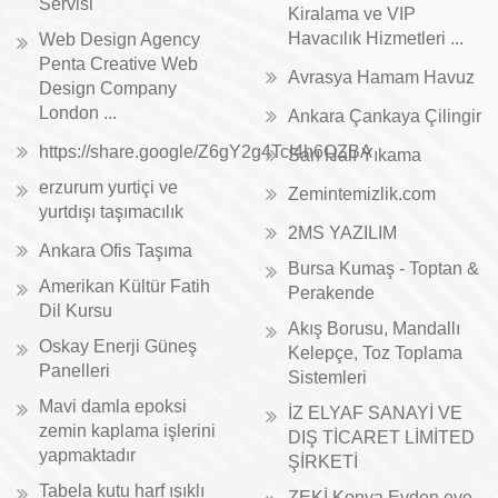
Servisi
Kiralama ve VIP
Havacılık Hizmetleri ...
Web Design Agency
Penta Creative Web
Avrasya Hamam Havuz
Design Company
London ...
Ankara Çankaya Çilingir
https://share.google/Z6gY2g4TcI4h6QZBA
Sarı Halı Yıkama
erzurum yurtiçi ve
Zemintemizlik.com
yurtdışı taşımacılık
2MS YAZILIM
Ankara Ofis Taşıma
Bursa Kumaş - Toptan &
Amerikan Kültür Fatih
Perakende
Dil Kursu
Akış Borusu, Mandallı
Oskay Enerji Güneş
Kelepçe, Toz Toplama
Panelleri
Sistemleri
Mavi damla epoksi
İZ ELYAF SANAYİ VE
zemin kaplama işlerini
DIŞ TİCARET LİMİTED
yapmaktadır
ŞİRKETİ
Tabela kutu harf ışıklı
ZEKİ Konya Evden eve