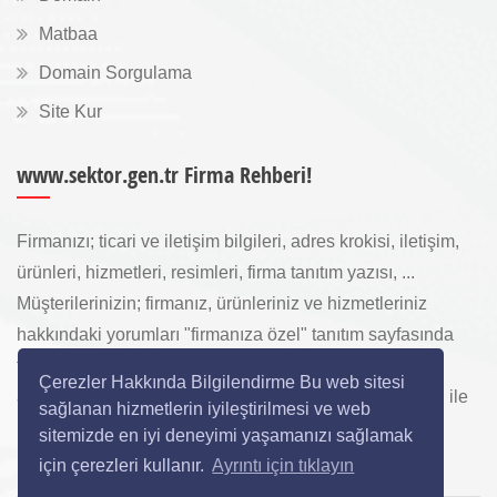
Matbaa
Domain Sorgulama
Site Kur
www.sektor.gen.tr Firma Rehberi!
Firmanızı; ticari ve iletişim bilgileri, adres krokisi, iletişim,
ürünleri, hizmetleri, resimleri, firma tanıtım yazısı, ...
Müşterilerinizin; firmanız, ürünleriniz ve hizmetleriniz
hakkındaki yorumları "firmanıza özel" tanıtım sayfasında
toplanarak ürünlerinizi, hizmetlerinizi, internette "sizi
Çerezler Hakkında Bilgilendirme Bu web sitesi
arayan" yeni müşterilerinize www.sektor.gen.tr aracılığı ile
sağlanan hizmetlerin iyileştirilmesi ve web
ücretsiz gösterilir.
sitemizde en iyi deneyimi yaşamanızı sağlamak
için çerezleri kullanır.
Ayrıntı için tıklayın