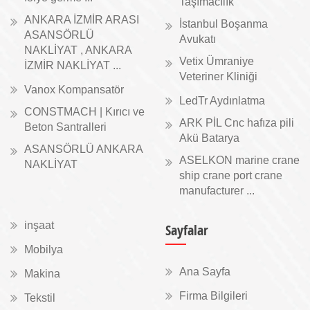
Taşımacılık
ANKARA İZMİR ARASI
İstanbul Boşanma
ASANSÖRLÜ
Avukatı
NAKLİYAT , ANKARA
Vetix Ümraniye
İZMİR NAKLİYAT ...
Veteriner Kliniği
Vanox Kompansatör
LedTr Aydınlatma
CONSTMACH | Kırıcı ve
ARK PİL Cnc hafıza pili
Beton Santralleri
Akü Batarya
ASANSÖRLÜ ANKARA
ASELKON marine crane
NAKLİYAT
ship crane port crane
manufacturer ...
inşaat
Sayfalar
Mobilya
Ana Sayfa
Makina
Firma Bilgileri
Tekstil