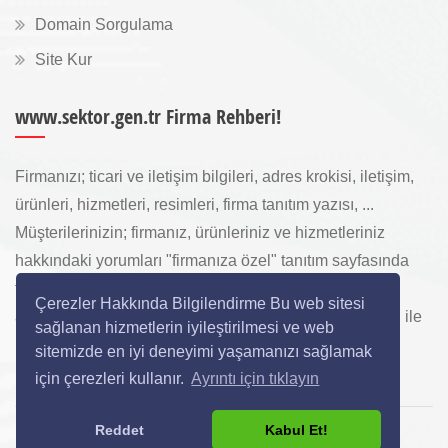
Domain Sorgulama
Site Kur
www.sektor.gen.tr Firma Rehberi!
Firmanızı; ticari ve iletişim bilgileri, adres krokisi, iletişim,
ürünleri, hizmetleri, resimleri, firma tanıtım yazısı, ...
Müşterilerinizin; firmanız, ürünleriniz ve hizmetleriniz
hakkındaki yorumları "firmanıza özel" tanıtım sayfasında
toplanarak ürünlerinizi, hizmetlerinizi, internette "sizi
Çerezler Hakkında Bilgilendirme Bu web sitesi
arayan" yeni müşterilerinize www.sektor.gen.tr aracılığı ile
sağlanan hizmetlerin iyileştirilmesi ve web
ücretsiz gösterilir.
sitemizde en iyi deneyimi yaşamanızı sağlamak
için çerezleri kullanır.
Ayrıntı için tıklayın
Reddet
Kabul Et!
Copyright © 2024 All Rights Reserved.