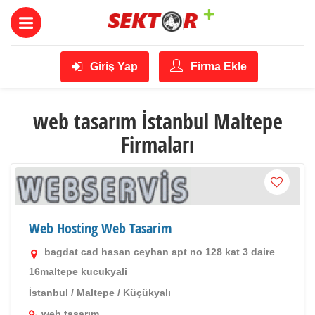
Giriş Yap
Firma Ekle
web tasarım İstanbul Maltepe
Firmaları
Web Hosting Web Tasarim
bagdat cad hasan ceyhan apt no 128 kat 3 daire
16maltepe kucukyali
İstanbul
/
Maltepe
/
Küçükyalı
web tasarım