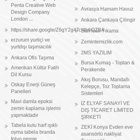
Penta Creative Web
Avrasya Hamam Havuz
Design Company
London ...
Ankara Çankaya Çilingir
https://share.google/Z6gY2g4TcI4h6QZBA
Sarı Halı Yıkama
erzurum yurtiçi ve
Zemintemizlik.com
yurtdışı taşımacılık
2MS YAZILIM
Ankara Ofis Taşıma
Bursa Kumaş - Toptan &
Amerikan Kültür Fatih
Perakende
Dil Kursu
Akış Borusu, Mandallı
Oskay Enerji Güneş
Kelepçe, Toz Toplama
Panelleri
Sistemleri
Mavi damla epoksi
İZ ELYAF SANAYİ VE
zemin kaplama işlerini
DIŞ TİCARET LİMİTED
yapmaktadır
ŞİRKETİ
Tabela kutu harf ışıklı
ZEKİ Konya Evden eve
oyma tabela branda
asansörlü nakliyat
folyo germe ...