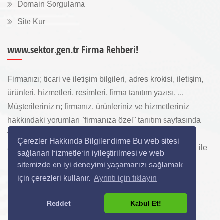
Domain Sorgulama
Site Kur
www.sektor.gen.tr Firma Rehberi!
Firmanızı; ticari ve iletişim bilgileri, adres krokisi, iletişim,
ürünleri, hizmetleri, resimleri, firma tanıtım yazısı, ...
Müşterilerinizin; firmanız, ürünleriniz ve hizmetleriniz
hakkındaki yorumları "firmanıza özel" tanıtım sayfasında
toplanarak ürünlerinizi, hizmetlerinizi, internette "sizi
Çerezler Hakkında Bilgilendirme Bu web sitesi
arayan" yeni müşterilerinize www.sektor.gen.tr aracılığı ile
sağlanan hizmetlerin iyileştirilmesi ve web
ücretsiz gösterilir.
sitemizde en iyi deneyimi yaşamanızı sağlamak
için çerezleri kullanır.
Ayrıntı için tıklayın
Reddet
Kabul Et!
Copyright © 2024 All Rights Reserved.