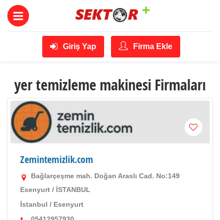
Giriş Yap
Firma Ekle
yer temizleme makinesi Firmaları
Zemintemizlik.com
Bağlarçeşme mah. Doğan Araslı Cad. No:149
Esenyurt / İSTANBUL
İstanbul
/
Esenyurt
05412957930