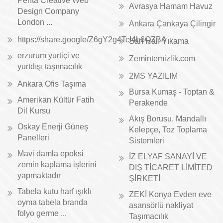
Penta Creative Web
Avrasya Hamam Havuz
Design Company
London ...
Ankara Çankaya Çilingir
https://share.google/Z6gY2g4TcI4h6QZBA
Sarı Halı Yıkama
erzurum yurtiçi ve
Zemintemizlik.com
yurtdışı taşımacılık
2MS YAZILIM
Ankara Ofis Taşıma
Bursa Kumaş - Toptan &
Amerikan Kültür Fatih
Perakende
Dil Kursu
Akış Borusu, Mandallı
Oskay Enerji Güneş
Kelepçe, Toz Toplama
Panelleri
Sistemleri
Mavi damla epoksi
İZ ELYAF SANAYİ VE
zemin kaplama işlerini
DIŞ TİCARET LİMİTED
yapmaktadır
ŞİRKETİ
Tabela kutu harf ışıklı
ZEKİ Konya Evden eve
oyma tabela branda
asansörlü nakliyat
folyo germe ...
Taşımacılık