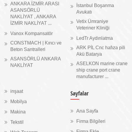
ANKARA İZMİR ARASI
İstanbul Boşanma
ASANSÖRLÜ
Avukatı
NAKLİYAT , ANKARA
Vetix Ümraniye
İZMİR NAKLİYAT ...
Veteriner Kliniği
Vanox Kompansatör
LedTr Aydınlatma
CONSTMACH | Kırıcı ve
ARK PİL Cnc hafıza pili
Beton Santralleri
Akü Batarya
ASANSÖRLÜ ANKARA
ASELKON marine crane
NAKLİYAT
ship crane port crane
manufacturer ...
inşaat
Sayfalar
Mobilya
Ana Sayfa
Makina
Firma Bilgileri
Tekstil
Firma Ekle