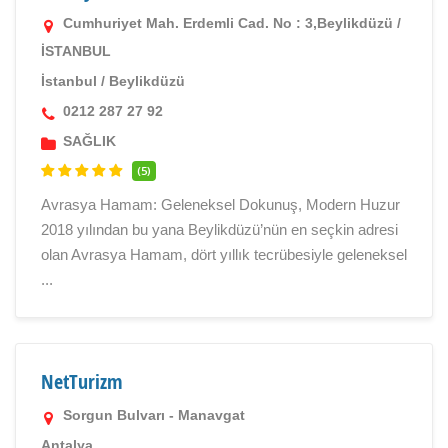
Cumhuriyet Mah. Erdemli Cad. No : 3,Beylikdüzü /
İSTANBUL
İstanbul
/
Beylikdüzü
0212 287 27 92
SAĞLIK
(5)
Avrasya Hamam: Geleneksel Dokunuş, Modern Huzur
2018 yılından bu yana Beylikdüzü’nün en seçkin adresi
olan Avrasya Hamam, dört yıllık tecrübesiyle geleneksel
...
NetTurizm
Sorgun Bulvarı - Manavgat
Antalya