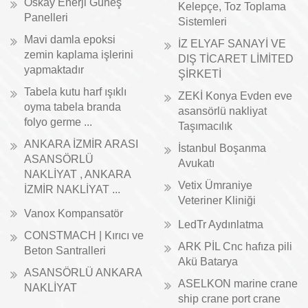
Oskay Enerji Güneş
Kelepçe, Toz Toplama
Panelleri
Sistemleri
Mavi damla epoksi
İZ ELYAF SANAYİ VE
zemin kaplama işlerini
DIŞ TİCARET LİMİTED
yapmaktadır
ŞİRKETİ
Tabela kutu harf ışıklı
ZEKİ Konya Evden eve
oyma tabela branda
asansörlü nakliyat
folyo germe ...
Taşımacılık
ANKARA İZMİR ARASI
İstanbul Boşanma
ASANSÖRLÜ
Avukatı
NAKLİYAT , ANKARA
Vetix Ümraniye
İZMİR NAKLİYAT ...
Veteriner Kliniği
Vanox Kompansatör
LedTr Aydınlatma
CONSTMACH | Kırıcı ve
ARK PİL Cnc hafıza pili
Beton Santralleri
Akü Batarya
ASANSÖRLÜ ANKARA
ASELKON marine crane
NAKLİYAT
ship crane port crane