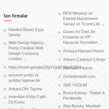
BEM Metalurji ve
Son Firmalar
Elektrik Malzemeleri
Sanayi ve Ticaret Ltd. ...
İstanbul Beyaz Eşya
Guven Air Özel Jet
Servisi
Kiralama ve VIP
Havacılık Hizmetleri ...
Web Design Agency
Penta Creative Web
Avrasya Hamam Havuz
Design Company
London ...
Ankara Çankaya Çilingir
https://share.google/Z6gY2g4TcI4h6QZBA
Sarı Halı Yıkama
erzurum yurtiçi ve
Zemintemizlik.com
yurtdışı taşımacılık
2MS YAZILIM
Ankara Ofis Taşıma
Bursa Kumaş - Toptan &
Amerikan Kültür Fatih
Perakende
Dil Kursu
Akış Borusu, Mandallı