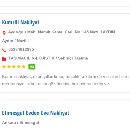
Kumrili Nakliyat
Aydoğdu Mah. Namık Kemal Cad. No:145 Nazilli AYDIN
Aydın
/
Nazilli
05384612935
TAŞIMACILIK-LOJİSTİK
/
Şehiriçi Taşıma
(5)
Kumrili nakliyat; uzun yıllardır taşımacılık sektöründe var olan hiz
memnuniyetini her daim göz önünde bulunduran tertip ve ...
Etimesgut Evden Eve Nakliyat
Ankara
/
Etimesgut