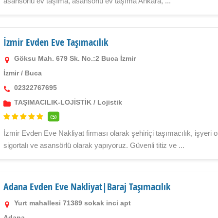
asansörlü ev taşıma, asansörlü ev taşıma Ankara, ...
İzmir Evden Eve Taşımacılık
Göksu Mah. 679 Sk. No.:2 Buca İzmir
İzmir
/
Buca
02322767695
TAŞIMACILIK-LOJİSTİK
/
Lojistik
(5)
İzmir Evden Eve Nakliyat firması olarak şehiriçi taşımacılık, işyeri o
sigortalı ve asansörlü olarak yapıyoruz. Güvenli titiz ve ...
Adana Evden Eve Nakliyat|Baraj Taşımacılık
Yurt mahallesi 71389 sokak inci apt
Adana