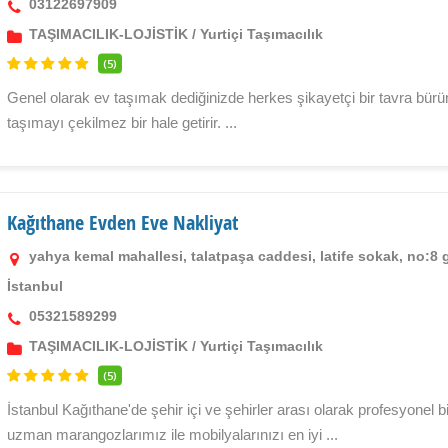
03122697909
TAŞIMACILIK-LOJİSTİK
/
Yurtiçi Taşımacılık
(5)
Genel olarak ev taşımak dediğinizde herkes şikayetçi bir tavra bürün
taşımayı çekilmez bir hale getirir. ...
Kağıthane Evden Eve Nakliyat
yahya kemal mahallesi, talatpaşa caddesi, latife sokak, no:8 
İstanbul
05321589299
TAŞIMACILIK-LOJİSTİK
/
Yurtiçi Taşımacılık
(5)
İstanbul Kağıthane'de şehir içi ve şehirler arası olarak profesyone
uzman marangozlarımız ile mobilyalarınızı en iyi ...