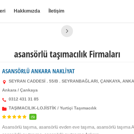
eri
Hakkımızda
İletişim
asansörlü taşımacılık Firmaları
ASANSÖRLÜ ANKARA NAKLİYAT
SEYRAN CADDESİ . 55/B . SEYRANBAĞLARI, ÇANKAYA, ANK
Ankara
/
Çankaya
0312 431 31 85
TAŞIMACILIK-LOJİSTİK
/
Yurtiçi Taşımacılık
(5)
Asansörlü taşıma, asansörlü evden eve taşıma, asansörlü taşıma 