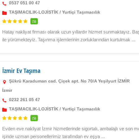
0537 051 00 47
TAŞIMACILIK-LOJİSTİK
/
Yurtiçi Taşımacılık
(5)
Hatay nakliyat firması olarak uzun yıllardır hizmet sunmaktayız. B
ile yürümekteyiz. Taşınma işlemlerinin zorluklarından kurtulmak ...
İzmir Ev Taşıma
Şükrü Karaduman cad. Çiçek apt. No 70/A Yeşilyurt İZMİR
İzmir
0232 261 05 47
TAŞIMACILIK-LOJİSTİK
/
Yurtiçi Taşımacılık
(5)
Evden eve nakliyat İzmir hizmetlerinde sigortalı, ambalajlı ve son m
işinde uzman personellerimiz tarafından ev eşya ...