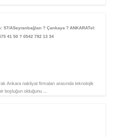
: 57/ASeyranbağları ? Çankaya ? ANKARATel:
75 41 50 ? 0542 792 13 34
k Ankara nakliyat firmaları arasında teknolojik
ir boşluğun olduğunu ...