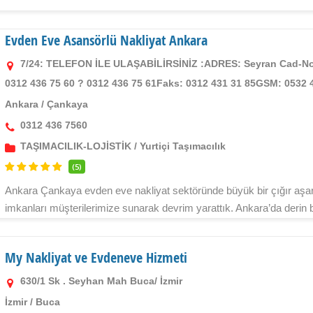
Evden Eve Asansörlü Nakliyat Ankara
7/24: TELEFON İLE ULAŞABİLİRSİNİZ :ADRES: Seyran Cad-No
0312 436 75 60 ? 0312 436 75 61Faks: 0312 431 31 85GSM: 0532 4
Ankara
/
Çankaya
0312 436 7560
TAŞIMACILIK-LOJİSTİK
/
Yurtiçi Taşımacılık
(5)
Ankara Çankaya evden eve nakliyat sektöründe büyük bir çığır aşara
imkanları müşterilerimize sunarak devrim yarattık. Ankara’da derin b
My Nakliyat ve Evdeneve Hizmeti
630/1 Sk . Seyhan Mah Buca/ İzmir
İzmir
/
Buca