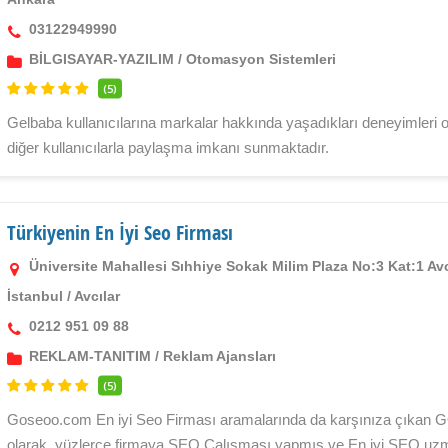
03122949990
BİLGISAYAR-YAZILIM
/
Otomasyon Sistemleri
(5)
Gelbaba kullanıcılarına markalar hakkında yaşadıkları deneyimleri 
diğer kullanıcılarla paylaşma imkanı sunmaktadır.
Türkiyenin En İyi Seo Firması
Üniversite Mahallesi Sıhhiye Sokak Milim Plaza No:3 Kat:1 Avcı
İstanbul
/
Avcılar
0212 951 09 88
REKLAM-TANITIM
/
Reklam Ajansları
(5)
Goseoo.com En iyi Seo Firması aramalarında da karşınıza çıkan G
olarak, yüzlerce firmaya SEO Çalışması yapmış ve En iyi SEO uzman