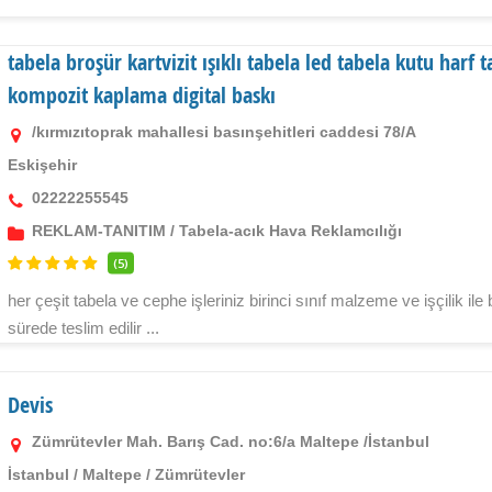
tabela broşür kartvizit ışıklı tabela led tabela kutu har
kompozit kaplama digital baskı
/kırmızıtoprak mahallesi basınşehitleri caddesi 78/A
Eskişehir
02222255545
REKLAM-TANITIM
/
Tabela-acık Hava Reklamcılığı
(5)
her çeşit tabela ve cephe işleriniz birinci sınıf malzeme ve işçilik i
sürede teslim edilir ...
Devis
Zümrütevler Mah. Barış Cad. no:6/a Maltepe /İstanbul
İstanbul
/
Maltepe
/
Zümrütevler