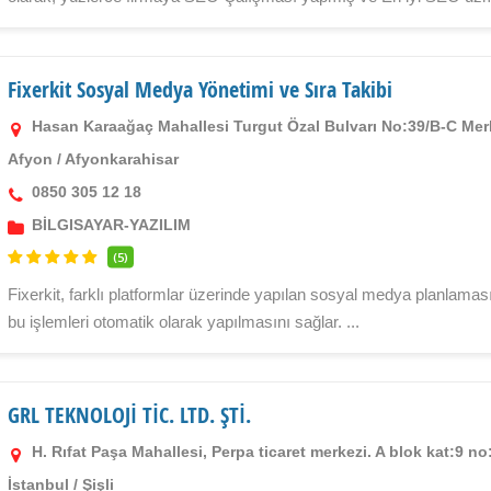
Fixerkit Sosyal Medya Yönetimi ve Sıra Takibi
Hasan Karaağaç Mahallesi Turgut Özal Bulvarı No:39/B-C Mer
Afyon
/
Afyonkarahisar
0850 305 12 18
BİLGISAYAR-YAZILIM
(5)
Fixerkit, farklı platformlar üzerinde yapılan sosyal medya planlaması
bu işlemleri otomatik olarak yapılmasını sağlar. ...
GRL TEKNOLOJİ TİC. LTD. ŞTİ.
H. Rıfat Paşa Mahallesi, Perpa ticaret merkezi. A blok kat:9 no
İstanbul
/
Şişli