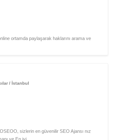
online ortamda paylaşarak haklarını arama ve
lar / İstanbul
OSEOO, sizlerin en güvenilir SEO Ajansı nız
ı ve En iyi ...