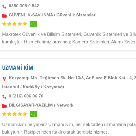
0850 305 0 542
GÜVENLİK-SAVUNMA
/
Güvenlik Sistemleri
(5)
Makrotek Güvenlik ve Bilişim Sistemleri, Güvenlik Sistemleri ve Bili
kuruluştur. Hizmetlerimiz arasında; Kamera Sistemleri, Alarm Sisteml
UZMANİ KİM
Kozyatagı Mh. Değirmen Sk. No:13/3, Ar Plaza E Blok Kat : 4,
İstanbul
/
Kadıköy
/
Kozyatağı
0 (216) 606 06 70
BİLGISAYAR-YAZILIM
/
Network
(5)
Uzmani.kim ne yapar? Uzmanı Kim, her sektörden uzmanlarla potansi
buluşturur. Rakiplerinden farklı olarak ücretsiz hizmet ...