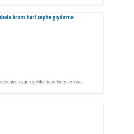
f tabela krom harf cephe giydirme
le bütcenize uygun şekilde tasarlanıp en kısa