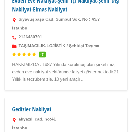
Evden Eve Nakliyat-Şehir İçi Nakliyat-Şehir Dışı
Nakliyat-Elmas Nakliyat
Siyavuşpaşa Cad. Sümbül Sok. No : 45/7
İstanbul
2126430791
TAŞIMACILIK-LOJİSTİK
/
Şehiriçi Taşıma
(5)
HAKKIMIZDA : 1987 Yılında kurulmuş olan şirketimiz,
evden eve nakliyat sektöründe faliyet göstermektedir.21
Yıllık iş tecrübemizle, 10 yeni araçlı ...
Gedizler Nakliyat
akyazılı cad. no:41
İstanbul