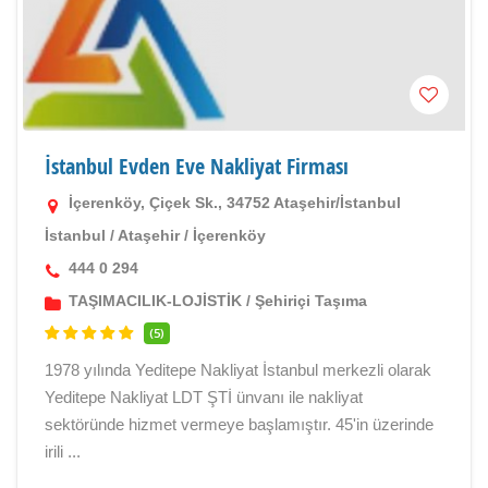
İstanbul Evden Eve Nakliyat Firması
İçerenköy, Çiçek Sk., 34752 Ataşehir/İstanbul
İstanbul
/
Ataşehir
/
İçerenköy
444 0 294
TAŞIMACILIK-LOJİSTİK
/
Şehiriçi Taşıma
(5)
1978 yılında Yeditepe Nakliyat İstanbul merkezli olarak
Yeditepe Nakliyat LDT ŞTİ ünvanı ile nakliyat
sektöründe hizmet vermeye başlamıştır. 45'in üzerinde
irili ...