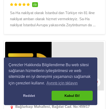
(5)
Sa-Ha nakliyat olarak İstanbul dan Türkiye nin 81 iline
nakliyat ambarı olarak hizmet vermekteyiz. Sa-Ha
nakliyat İstanbul Avrupa yakasında Zeytinburnun da ...
Çerezler Hakkında Bilgilendirme Bu web sitesi
sağlanan hizmetlerin iyileştirilmesi ve web
sitemizde en iyi deneyimi yaşamanızı sağlamak
için çerezleri kullanır.
Ayrıntı için tıklayın
Reddet
Kabul Et!
Sefatur nakliyat firması
Bağlarbaşı Mahallesi, Bağdat Cad. No:459/17