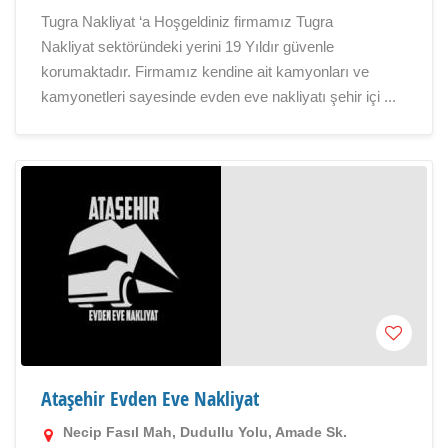
Tugra Nakliyat ‘a Hoşgeldiniz firmamız Tugra
Nakliyat sektöründeki yerini 19 Yıldır güvenle
korumaktadır. Firmamız kendine ait kamyonları ve
kamyonetleri sayesinde evden eve nakliyatı şehir içi ...
Ataşehir Evden Eve Nakliyat
Necip Fasıl Mah, Dudullu Yolu, Amade Sk.