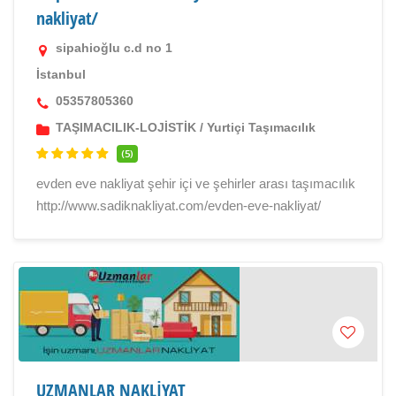
nakliyat/
sipahioğlu c.d no 1
İstanbul
05357805360
TAŞIMACILIK-LOJİSTİK
/
Yurtiçi Taşımacılık
(5)
evden eve nakliyat şehir içi ve şehirler arası taşımacılık
http://www.sadiknakliyat.com/evden-eve-nakliyat/
UZMANLAR NAKLİYAT