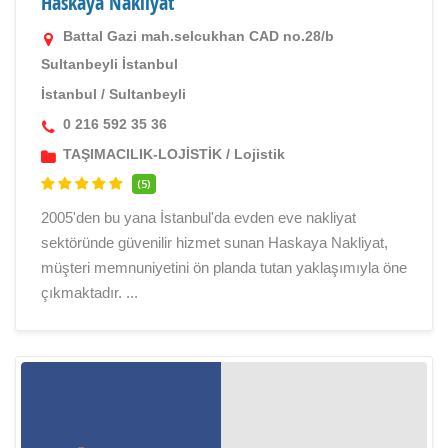
Haskaya Nakliyat
Battal Gazi mah.selcukhan CAD no.28/b
Sultanbeyli İstanbul
İstanbul
/
Sultanbeyli
0 216 592 35 36
TAŞIMACILIK-LOJİSTİK
/
Lojistik
(5)
2005'den bu yana İstanbul'da evden eve nakliyat
sektöründe güvenilir hizmet sunan Haskaya Nakliyat,
müşteri memnuniyetini ön planda tutan yaklaşımıyla öne
çıkmaktadır. ...