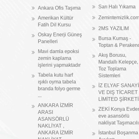
Sarı Halı Yıkama
Ankara Ofis Taşıma
Zemintemizlik.co
Amerikan Kültür
Fatih Dil Kursu
2MS YAZILIM
Oskay Enerji Güneş
Bursa Kumaş -
Panelleri
Toptan & Peraken
Mavi damla epoksi
Akış Borusu,
zemin kaplama
Mandallı Kelepçe,
işlerini yapmaktadır
Toz Toplama
Tabela kutu harf
Sistemleri
ışıklı oyma tabela
İZ ELYAF SANAYİ
branda folyo germe
VE DIŞ TİCARET
...
LİMİTED ŞİRKETİ
ANKARA İZMİR
ZEKİ Konya Evde
ARASI
eve asansörlü
ASANSÖRLÜ
nakliyat Taşımacıl
NAKLİYAT ,
ANKARA İZMİR
İstanbul Boşanma