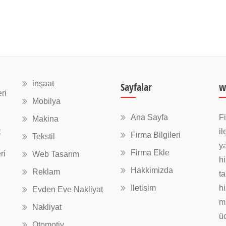
inşaat
Sayfalar
w
ri
Mobilya
Ana Sayfa
Fi
Makina
t
il
Firma Bilgileri
Tekstil
ya
Firma Ekle
ri
Web Tasarım
hi
Hakkimizda
Reklam
ta
Iletisim
hi
Evden Eve Nakliyat
mü
Nakliyat
üc
Otomotiv