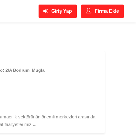
Giriş Yap
Firma Ekle
No: 2/A Bodrum, Muğla
aşımacılık sektörünün önemli merkezleri arasında
faaliyetlerimiz ...