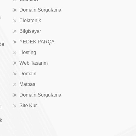
Domain Sorgulama
m
Elektronik
Bilgisayar
YEDEK PARÇA
de
Hosting
Web Tasarım
Domain
Matbaa
Domain Sorgulama
Site Kur
n
ık