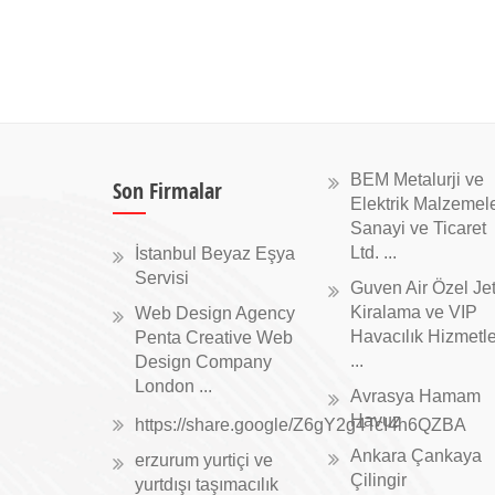
BEM Metalurji ve
Son Firmalar
Elektrik Malzemele
Sanayi ve Ticaret
Ltd. ...
İstanbul Beyaz Eşya
Servisi
Guven Air Özel Je
Kiralama ve VIP
Web Design Agency
Havacılık Hizmetle
Penta Creative Web
...
Design Company
London ...
Avrasya Hamam
Havuz
https://share.google/Z6gY2g4TcI4h6QZBA
Ankara Çankaya
erzurum yurtiçi ve
Çilingir
yurtdışı taşımacılık