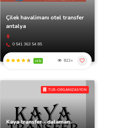
Çilek havalimanı otel transfer
antalya
0 541 363 54 85
822+
(4.5)
TUR-ORGANIZASYON
Kaya transfer - dalaman