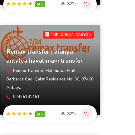
822+
(4.5)
TUR-ORGANIZASYON
Remax transfer | alanya
antalya havalimanı transfer
Remax Transfer, Mahmutlar Mah.
Barbaros Cad. Çakır Residence No: 30, 07460
Antalya
02425181451
822+
(4.5)