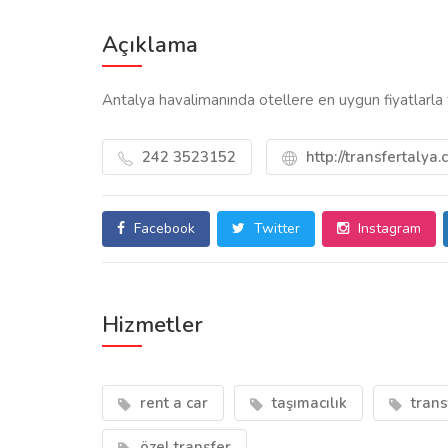
Açıklama
Antalya havalimanında otellere en uygun fiyatlarla
242 3523152
http://transfertalya
Facebook
Twitter
Instagram
Hizmetler
rent a car
taşımacılık
trans
özel transfer