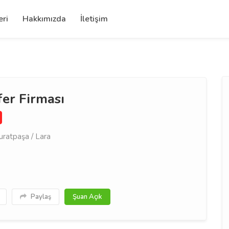
eri
Hakkımızda
İletişim
er Firması
ratpaşa / Lara
Paylaş
Şuan Açık