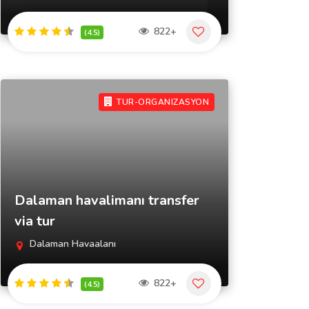
822+
(4.5)
TUR-ORGANIZASYON
Dalaman havalimanı transfer
via tur
Dalaman Havaalanı
822+
(4.5)