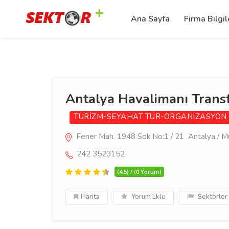
Ana Sayfa
Firma Bilgil
Antalya Havalimanı Transf
TURİZM-SEYAHAT
TUR-ORGANIZASYON
Fener Mah. 1948 Sok No:1 / 21 Antalya / Mu
242 3523152
(4.5) / (0 Yorum)
Harita
Yorum Ekle
Sektörler