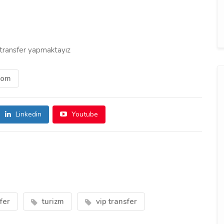
 transfer yapmaktayız
.com
Linkedin
Youtube
fer
turizm
vip transfer