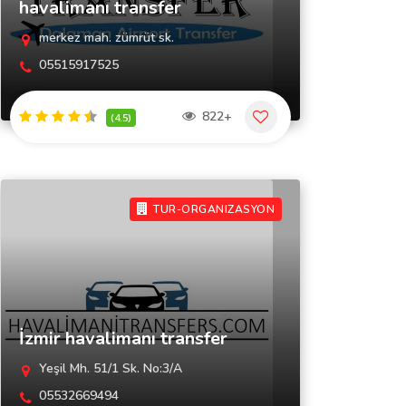
havalimanı transfer
merkez mah. zümrüt sk.
05515917525
822+
(4.5)
TUR-ORGANIZASYON
İzmir havalimanı transfer
Yeşil Mh. 51/1 Sk. No:3/A
05532669494