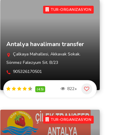
TUR-ORGANIZASYON
Antalya havalimanı transfer
Çalkaya Mahallesi, Akkavak Sokak.
Sönmez Falezyum Sit. B/23
905326170501
822+
(4.5)
TUR-ORGANIZASYON