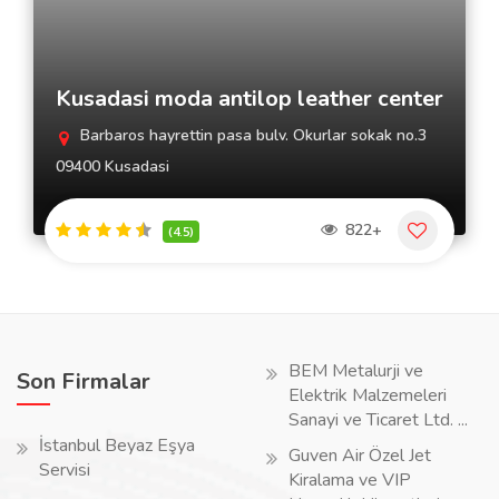
Kusadasi moda antilop leather center
Barbaros hayrettin pasa bulv. Okurlar sokak no.3
09400 Kusadasi
822+
(4.5)
BEM Metalurji ve
Son Firmalar
Elektrik Malzemeleri
Sanayi ve Ticaret Ltd. ...
İstanbul Beyaz Eşya
Guven Air Özel Jet
Servisi
Kiralama ve VIP