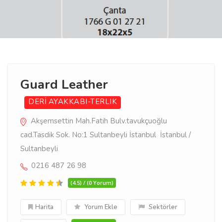
Guard Leather
DERİ
AYAKKABI-TERLIK
Akşemsettin Mah.Fatih Bulv.tavukçuoğlu
cad.Tasdik Sok. No:1 Sultanbeyli İstanbul İstanbul /
Sultanbeyli
0216 487 26 98
(4.5) / (0 Yorum)
Harita
Yorum Ekle
Sektörler