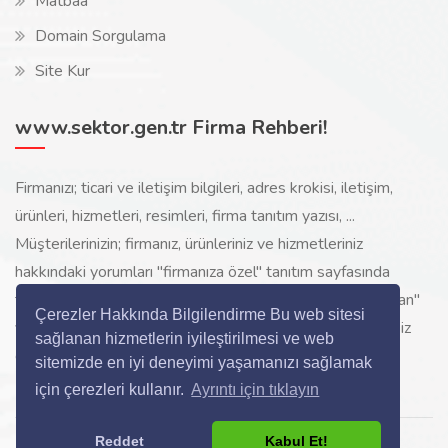
Matbaa
Domain Sorgulama
Site Kur
www.sektor.gen.tr Firma Rehberi!
Firmanızı; ticari ve iletişim bilgileri, adres krokisi, iletişim,
ürünleri, hizmetleri, resimleri, firma tanıtım yazısı, ...
Müşterilerinizin; firmanız, ürünleriniz ve hizmetleriniz
hakkındaki yorumları "firmanıza özel" tanıtım sayfasında
toplanarak ürünlerinizi, hizmetlerinizi, internette "sizi arayan"
Çerezler Hakkında Bilgilendirme Bu web sitesi
yeni müşterilerinize www.sektor.gen.tr aracılığı ile ücretsiz
sağlanan hizmetlerin iyileştirilmesi ve web
gösterilir.
sitemizde en iyi deneyimi yaşamanızı sağlamak
için çerezleri kullanır.
Ayrıntı için tıklayın
Reddet
Kabul Et!