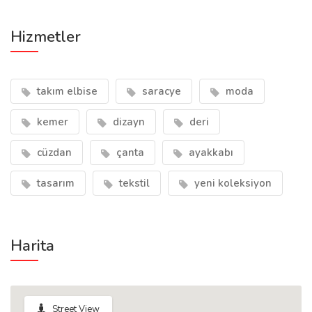
Hizmetler
takım elbise
saracye
moda
kemer
dizayn
deri
cüzdan
çanta
ayakkabı
tasarım
tekstil
yeni koleksiyon
Harita
Street View