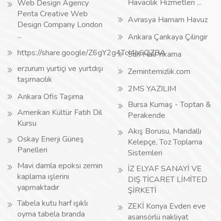
Havacılık Hizmetleri ...
Web Design Agency
Penta Creative Web
Avrasya Hamam Havuz
Design Company London
...
Ankara Çankaya Çilingir
https://share.google/Z6gY2g4TcI4h6QZBA
Sarı Halı Yıkama
erzurum yurtiçi ve yurtdışı
Zemintemizlik.com
taşımacılık
2MS YAZILIM
Ankara Ofis Taşıma
Bursa Kumaş - Toptan &
Amerikan Kültür Fatih Dil
Perakende
Kursu
Akış Borusu, Mandallı
Oskay Enerji Güneş
Kelepçe, Toz Toplama
Panelleri
Sistemleri
Mavi damla epoksi zemin
İZ ELYAF SANAYİ VE
kaplama işlerini
DIŞ TİCARET LİMİTED
yapmaktadır
ŞİRKETİ
Tabela kutu harf ışıklı
ZEKİ Konya Evden eve
oyma tabela branda
asansörlü nakliyat