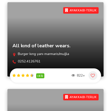
AYAKKABI-TERLIK
All kınd of leather wears.
Burger kıng yanı marmaris/muğla
0252.4126761
822+
(4.5)
AYAKKABI-TERLIK