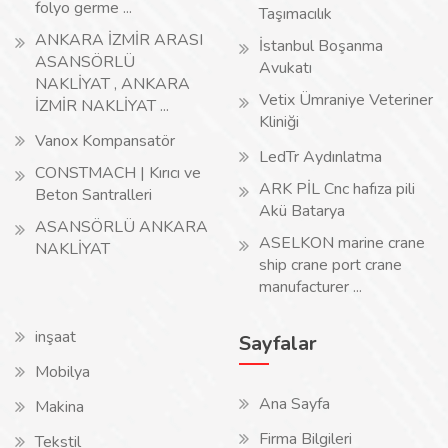
folyo germe ...
Taşımacılık
ANKARA İZMİR ARASI
İstanbul Boşanma
ASANSÖRLÜ
Avukatı
NAKLİYAT , ANKARA
Vetix Ümraniye Veteriner
İZMİR NAKLİYAT ...
Kliniği
Vanox Kompansatör
LedTr Aydınlatma
CONSTMACH | Kırıcı ve
ARK PİL Cnc hafıza pili
Beton Santralleri
Akü Batarya
ASANSÖRLÜ ANKARA
ASELKON marine crane
NAKLİYAT
ship crane port crane
manufacturer ...
inşaat
Sayfalar
Mobilya
Ana Sayfa
Makina
Firma Bilgileri
Tekstil