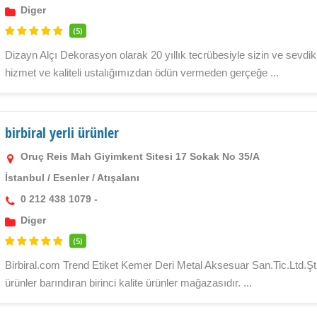
Diger
(5)
Dizayn Alçı Dekorasyon olarak 20 yıllık tecrübesiyle sizin ve sevdikle
hizmet ve kaliteli ustalığımızdan ödün vermeden gerçeğe ...
birbiral yerli ürünler
Oruç Reis Mah Giyimkent Sitesi 17 Sokak No 35/A
İstanbul
/
Esenler
/
Atışalanı
0 212 438 1079 -
Diger
(5)
Birbiral.com Trend Etiket Kemer Deri Metal Aksesuar San.Tic.Ltd.Ştin
ürünler barındıran birinci kalite ürünler mağazasıdır. ...