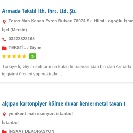
Armada Tekstil İth. İhrc. Ltd. Şti.
Toros Mah.Kenan Evren Bulvarı 78074 Sk. Hilmi Logoğlu İşme
İçel (Mersin)
03222328168
TEKSTİL
/
Giyim
(5)
Türkiye İç Giyim sektörünün köklü firmalararından biri olan Armada
iç giyimi üretimi yapmaktadır. ...
alçıpan kartonpiyer bölme duvar kemermetal tavan t
yenikent mah esenyurt istanbul
İstanbul
İNŞAAT DEKORASYON