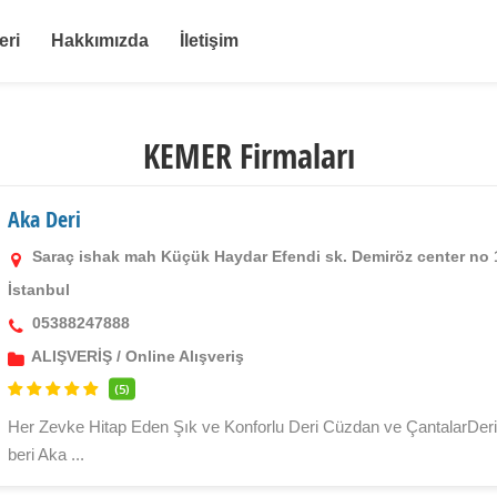
eri
Hakkımızda
İletişim
KEMER Firmaları
Aka Deri
Saraç ishak mah Küçük Haydar Efendi sk. Demiröz center no 
İstanbul
05388247888
ALIŞVERİŞ
/
Online Alışveriş
(5)
Her Zevke Hitap Eden Şık ve Konforlu Deri Cüzdan ve ÇantalarDeri 
beri Aka ...