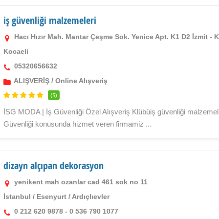
iş güvenliği malzemeleri
Hacı Hızır Mah. Mantar Çeşme Sok. Yenice Apt. K1 D2 İzmit - K
Kocaeli
05320656632
ALIŞVERİŞ
/
Online Alışveriş
(5)
İSG MODA | İş Güvenliği Özel Alışveriş Klübüiş güvenliği malzemeleri
Güvenliği konusunda hizmet veren firmamiz ...
dizayn alçıpan dekorasyon
yenikent mah ozanlar cad 461 sok no 11
İstanbul
/
Esenyurt
/
Ardıçlıevler
0 212 620 9878 - 0 536 790 1077