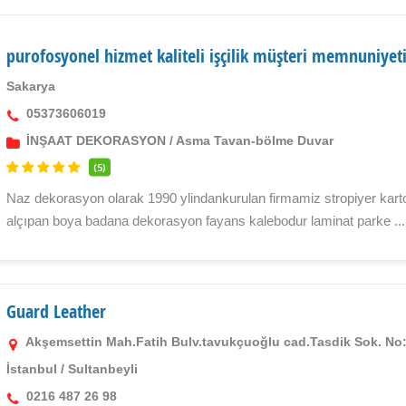
purofosyonel hizmet kaliteli işçilik müşteri memnuniyet
Sakarya
05373606019
İNŞAAT DEKORASYON
/
Asma Tavan-bölme Duvar
(5)
Naz dekorasyon olarak 1990 ylindankurulan firmamiz stropiyer kart
alçıpan boya badana dekorasyon fayans kalebodur laminat parke ...
Guard Leather
Akşemsettin Mah.Fatih Bulv.tavukçuoğlu cad.Tasdik Sok. No:1
İstanbul
/
Sultanbeyli
0216 487 26 98