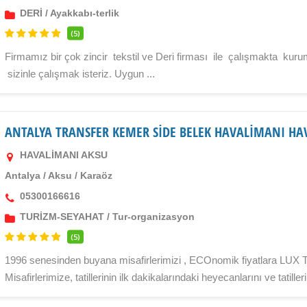
DERİ
/
Ayakkabı-terlik
(5)
Firmamız bir çok zincir tekstil ve Deri firması ile çalışmakta ku
sizinle çalışmak isteriz. Uygun ...
ANTALYA TRANSFER KEMER SİDE BELEK HAVALİMANI HA
HAVALİMANI AKSU
Antalya
/
Aksu
/
Karaöz
05300166616
TURİZM-SEYAHAT
/
Tur-organizasyon
(5)
1996 senesinden buyana misafirlerimizi , ECOnomik fiyatlara LU
Misafirlerimize, tatillerinin ilk dakikalarındaki heyecanlarını ve tatille