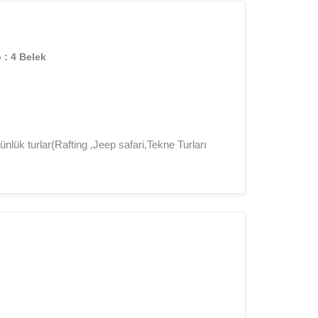
 : 4 Belek
k turlar(Rafting ,Jeep safari,Tekne Turları