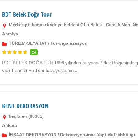
BDT Belek Doğa Tour
Merkez ptt karşısı kadriye beldesi Ofis Belek : Çamlık Mah. No
Antalya
TURİZM-SEYAHAT
/
Tur-organizasyon
(5)
BDT BELEK DOĞA TUR 1998 yılından bu yana Belek Bölgesinde günlü
vs.) Transfer ve Tüm havayollarının ...
KENT DEKORASYON
keçiören (06301)
Ankara
İNŞAAT DEKORASYON
/
Dekorasyon-ince Yapi Muteahhitligi