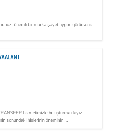
rumunuz önemli bir marka şayet uygun görürseniz
VAALANI
X TRANSFER hizmetimizle buluşturmaktayız.
rinin sonundaki hislerinin öneminin ...