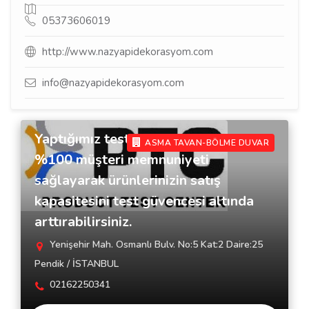
05373606019
http://www.nazyapidekorasyom.com
info@nazyapidekorasyom.com
Yaptığımız testler hizmetleri ile
ASMA TAVAN-BÖLME DUVAR
%100 müşteri memnuniyeti
sağlayarak ürünlerinizin satış
kapasitesini test güvencesi altında
arttırabilirsiniz.
Yenişehir Mah. Osmanlı Bulv. No:5 Kat:2 Daire:25
Pendik / İSTANBUL
02162250341