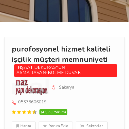
purofosyonel hizmet kaliteli
işçilik müşteri memnuniyeti
İNŞAAT DEKORASYON
ASMA TAVAN-BÖLME DUVAR
Sakarya
05373606019
(4.5) / (0 Yorum)
Harita
Yorum Ekle
Sektörler