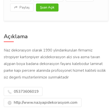
Paylaş
Şuan Açık
Açıklama
Naz dekorasyon olarak 1990 ylindankurulan firmamiz
stropiyer kartonpiyer alcidekorasyon alci siva asma tavan
alçıpan boya badana dekorasyon fayans kalebodur laminat
parke kapı percere alaninda profosyonel hizmet kaliteli iscilik
siz degerli musterlerimize sunmaktadir
05373606019
http://www.nazyapidekorasyom.com