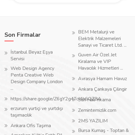
BEM Metalurji ve
Son Firmalar
Elektrik Malzemeleri
Sanayi ve Ticaret Ltd. ...
İstanbul Beyaz Eşya
Guven Air Özel Jet
Servisi
Kiralama ve VIP
Havacılık Hizmetleri ...
Web Design Agency
Penta Creative Web
Avrasya Hamam Havuz
Design Company London
...
Ankara Çankaya Çilingir
https://share.google/Z6gY2g4TcI4h6QZBA
Sarı Halı Yıkama
erzurum yurtiçi ve yurtdışı
Zemintemizlik.com
taşımacılık
2MS YAZILIM
Ankara Ofis Taşıma
Bursa Kumaş - Toptan &