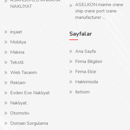
ASANSÖRLÜ ANKARA
ASELKON marine crane
NAKLİYAT
ship crane port crane
manufacturer ...
inşaat
Sayfalar
Mobilya
Ana Sayfa
Makina
Firma Bilgileri
Tekstil
Firma Ekle
Web Tasarım
Hakkimizda
Reklam
Iletisim
Evden Eve Nakliyat
Nakliyat
Otomotiv
Domain Sorgulama