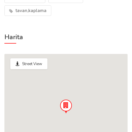
tavan,kaplama
Harita
Street View