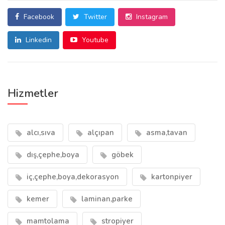
Facebook
Twitter
Instagram
Linkedin
Youtube
Hizmetler
alcı,sıva
alçıpan
asma,tavan
dış,çephe,boya
göbek
iç,çephe,boya,dekorasyon
kartonpiyer
kemer
laminan,parke
mamtolama
stropiyer