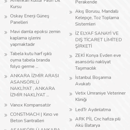
Amerikan Kültür Fatih Dil
Perakende
Kursu
Akış Borusu, Mandallı
Oskay Enerji Güneş
Kelepçe, Toz Toplama
Panelleri
Sistemleri
Mavi damla epoksi zemin
İZ ELYAF SANAYİ VE
kaplama işlerini
DIŞ TİCARET LİMİTED
yapmaktadır
ŞİRKETİ
Tabela kutu harf ışıklı
ZEKİ Konya Evden eve
oyma tabela branda
asansörlü nakliyat
folyo germe ...
Taşımacılık
ANKARA İZMİR ARASI
İstanbul Boşanma
ASANSÖRLÜ
Avukatı
NAKLİYAT , ANKARA
Vetix Ümraniye Veteriner
İZMİR NAKLİYAT ...
Kliniği
Vanox Kompansatör
LedTr Aydınlatma
CONSTMACH | Kırıcı ve
ARK PİL Cnc hafıza pili
Beton Santralleri
Akü Batarya