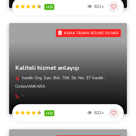
822+
(4.5)
ASMA TAVAN-BÖLME DUVAR
Kaliteli hizmet anlayışı
İvedik Org. San. Böl. 704. Sk. No: 37 İvedik-
Ostim/ANKARA
-
822+
(4.5)