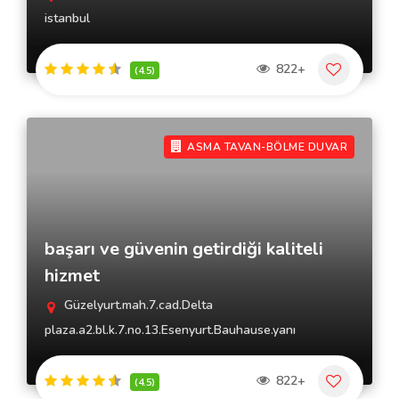
istanbul
822+
(4.5)
ASMA TAVAN-BÖLME DUVAR
başarı ve güvenin getirdiği kaliteli
hizmet
Güzelyurt.mah.7.cad.Delta
plaza.a2.bl.k.7.no.13.Esenyurt.Bauhause.yanı
822+
(4.5)