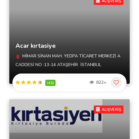
ALIŞVERİŞ
Acar kırtasiye
MİMAR SİNAN MAH. YEDPA TİCARET MERKEZİ A
CADDESİ NO :13-14 ATAŞEHİR  İSTANBUL
822+
(4.5)
ALIŞVERİŞ