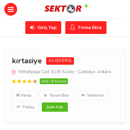
Giriş Yap
Firma Ekle
kırtasiye
ALIŞVERİŞ
Mithatpaşa Cad. 61/B Kızılay - Çankaya Ankara
(4.5) / (0 Yorum)
Harita
Yorum Ekle
Sektörler
Paylaş
Şuan Açık