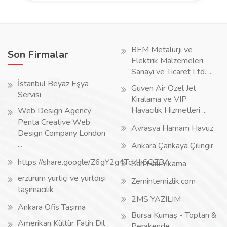
BEM Metalurji ve
Son Firmalar
Elektrik Malzemeleri
Sanayi ve Ticaret Ltd. ...
İstanbul Beyaz Eşya
Guven Air Özel Jet
Servisi
Kiralama ve VIP
Havacılık Hizmetleri ...
Web Design Agency
Penta Creative Web
Avrasya Hamam Havuz
Design Company London
...
Ankara Çankaya Çilingir
https://share.google/Z6gY2g4TcI4h6QZBA
Sarı Halı Yıkama
erzurum yurtiçi ve yurtdışı
Zemintemizlik.com
taşımacılık
2MS YAZILIM
Ankara Ofis Taşıma
Bursa Kumaş - Toptan &
Amerikan Kültür Fatih Dil
Perakende