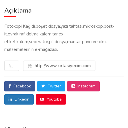
Açıklama
Fotokopi Kağıdı,poşet dosya,yazı tahtası,mikroskop,post-
it,evrak rafı,dolma kalem,tanex
etiket,kalem,seperatör,pil,dosya,mantar pano ve okul
malzemelerinin e-mağazası.
http://www.kirtasiyecim.com
Facebook
Twitter
Instagram
Linkedin
Youtube