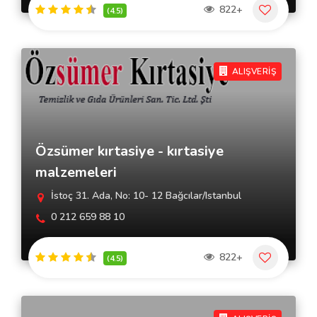
822+
(4.5)
ALIŞVERİŞ
Özsümer kırtasiye - kırtasiye
malzemeleri
İstoç 31. Ada, No: 10- 12 Bağcılar/Istanbul
0 212 659 88 10
822+
(4.5)