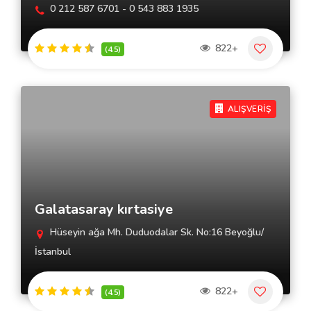
0 212 587 6701 - 0 543 883 1935
822+
(4.5)
ALIŞVERİŞ
Galatasaray kırtasiye
Hüseyin ağa Mh. Duduodalar Sk. No:16 Beyoğlu/
İstanbul
822+
(4.5)