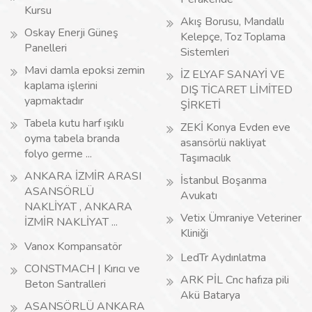
Kursu
Akış Borusu, Mandallı
Oskay Enerji Güneş
Kelepçe, Toz Toplama
Panelleri
Sistemleri
Mavi damla epoksi zemin
İZ ELYAF SANAYİ VE
kaplama işlerini
DIŞ TİCARET LİMİTED
yapmaktadır
ŞİRKETİ
Tabela kutu harf ışıklı
ZEKİ Konya Evden eve
oyma tabela branda
asansörlü nakliyat
folyo germe ...
Taşımacılık
ANKARA İZMİR ARASI
İstanbul Boşanma
ASANSÖRLÜ
Avukatı
NAKLİYAT , ANKARA
Vetix Ümraniye Veteriner
İZMİR NAKLİYAT ...
Kliniği
Vanox Kompansatör
LedTr Aydınlatma
CONSTMACH | Kırıcı ve
ARK PİL Cnc hafıza pili
Beton Santralleri
Akü Batarya
ASANSÖRLÜ ANKARA