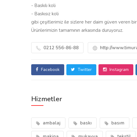
- Baskılı koli
- Baskısız koli
gibi çeşitlerimiz ile sizlere her daim güven veren bir
Ürünlerimizin tamamının arkasında duruyoruz.
0212 556-86-88
http://www.timu
Facebook
Twitter
Instagram
Hizmetler
ambalaj
baskı
basım
makina
mukavva
tekstil