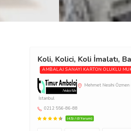
Koli, Kolici, Koli İmalatı, B
AMBALAJ SANAYİ
KARTON OLUKLU MU
Mehmet Nesihi Özmen mah
İstanbul
0212 556-86-88
(4.5) / (0 Yorum)