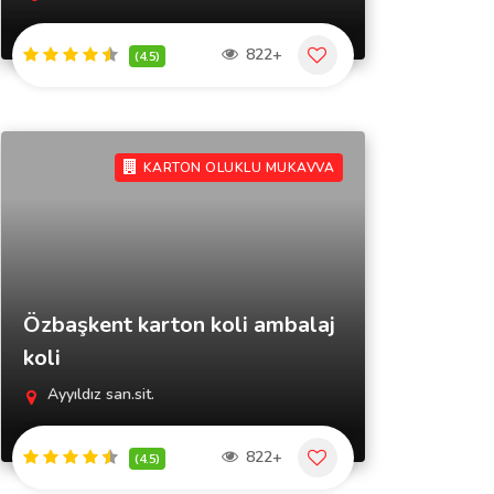
822+
(4.5)
KARTON OLUKLU MUKAVVA
Özbaşkent karton koli ambalaj
koli
Ayyıldız san.sit.
822+
(4.5)