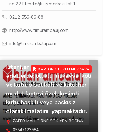
no 22 Efendioğlu iş merkezi kat 1
0212 556-86-88
http://www.timurambalaj.com
info@timurambalaj.com
İstenilen ebat, tarz, renk ve
KARTON OLUKLU MUKAVVA
adetlerde; oluklu mukavva koli
ve kutu, ofset koli ve kutu, her
model fantezi özel kesimli
kutu, baskılı veya baskısız
olarak imalatını yapmaktadır.
ZAFER MAH GİRNE SOK YENİBOSNA
05547123584