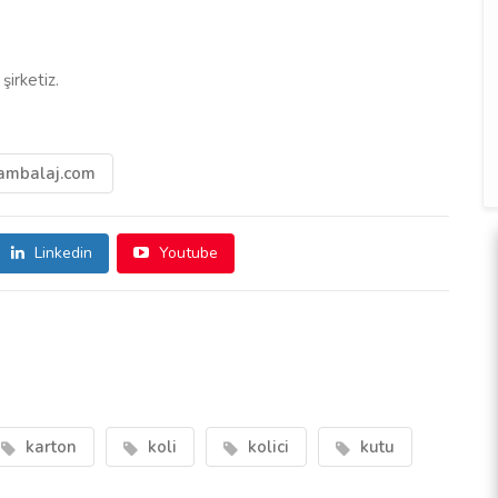
 şirketiz.
rambalaj.com
Linkedin
Youtube
karton
koli
kolici
kutu