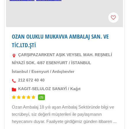
OZAN OLUKLU MUKAVVA AMBALAJ SAN. VE
TİC.LTD.ŞTİ
ÇARŞIPAZARKENT AŞIK VEYSEL MAH. REŞNELİ
NİYAZİ SOK. 4/87 ESENYURT / İSTANBUL
İstanbul
/
Esenyurt
/
Ardıçlıevler
212 672 40 40
KAGIT-SELULOZ SANAYİ
/
Kağıt
(5)
Ozan Ambalaj 18 yılı aşan Ambalaj Sektöründe bilgi ve
tecrübeyi, siz değerli müşterileri ile paylaşmanın
heyecanını duyar. Faaliyete girdiğimiz günden itibaren ...