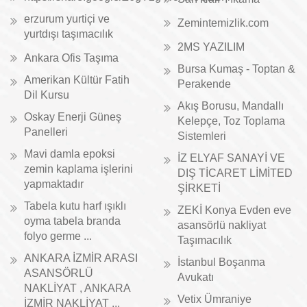
erzurum yurtiçi ve
Zemintemizlik.com
yurtdışı taşımacılık
2MS YAZILIM
Ankara Ofis Taşıma
Bursa Kumaş - Toptan &
Amerikan Kültür Fatih
Perakende
Dil Kursu
Akış Borusu, Mandallı
Oskay Enerji Güneş
Kelepçe, Toz Toplama
Panelleri
Sistemleri
Mavi damla epoksi
İZ ELYAF SANAYİ VE
zemin kaplama işlerini
DIŞ TİCARET LİMİTED
yapmaktadır
ŞİRKETİ
Tabela kutu harf ışıklı
ZEKİ Konya Evden eve
oyma tabela branda
asansörlü nakliyat
folyo germe ...
Taşımacılık
ANKARA İZMİR ARASI
İstanbul Boşanma
ASANSÖRLÜ
Avukatı
NAKLİYAT , ANKARA
Vetix Ümraniye
İZMİR NAKLİYAT ...