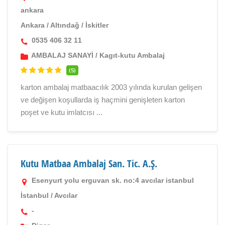
ankara
Ankara
/
Altındağ
/
İskitler
0535 406 32 11
AMBALAJ SANAYİ
/
Kagıt-kutu Ambalaj
(5)
karton ambalaj matbaacılık 2003 yılında kurulan gelişen
ve değişen koşullarda iş haçmini genişleten karton
poşet ve kutu imlatcısı ...
Kutu Matbaa Ambalaj San. Tic. A.Ş.
Esenyurt yolu erguvan sk. no:4 avcılar istanbul
İstanbul
/
Avcılar
-