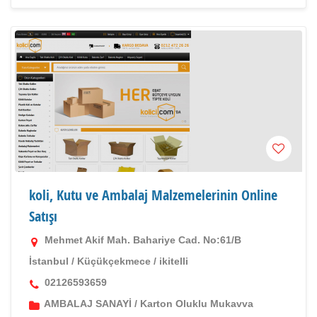
koli, Kutu ve Ambalaj Malzemelerinin Online
Satışı
Mehmet Akif Mah. Bahariye Cad. No:61/B
İstanbul
/
Küçükçekmece
/
ikitelli
02126593659
AMBALAJ SANAYİ
/
Karton Oluklu Mukavva