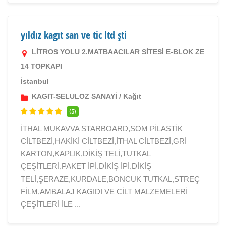
yıldız kagıt san ve tic ltd şti
LİTROS YOLU 2.MATBAACILAR SİTESİ E-BLOK ZE
14 TOPKAPI
İstanbul
KAGIT-SELULOZ SANAYİ
/
Kağıt
(5)
İTHAL MUKAVVA STARBOARD,SOM PİLASTİK
CİLTBEZİ,HAKİKİ CİLTBEZİ,İTHAL CİLTBEZİ,GRİ
KARTON,KAPLIK,DİKİŞ TELİ,TUTKAL
ÇEŞİTLERİ,PAKET İPİ,DİKİŞ İPİ,DİKİŞ
TELİ,ŞERAZE,KURDALE,BONCUK TUTKAL,STREÇ
FİLM,AMBALAJ KAGIDI VE CİLT MALZEMELERİ
ÇEŞİTLERİ İLE ...