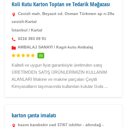
Koli Kutu Karton Toptan ve Tedarik Mağazası
Cevizli mah. Beyazıt cd. Osman Türkmen ap n:29a
cevizli-Kartal
İstanbul
/
Kartal
0216 383 09 91
AMBALAJ SANAYİ
/
Kagıt-kutu Ambalaj
(5)
Kaliteli ve uygun fiyat garantisiyle üretimden satış
ÜRETİMDEN SATIŞ ÜRÜNLERİMİZİN KULLANIM
ALANLARI Makine ve makine parçaları Çeşitli
Kimyasalların taşımasında kullanılan kutular Gıda ...
karton çanta imalatı
kazım karabekir cad 37/67 iskitler - altındağ -