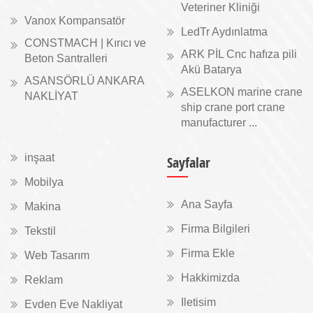
Veteriner Kliniği
Vanox Kompansatör
LedTr Aydınlatma
CONSTMACH | Kırıcı ve
ARK PİL Cnc hafıza pili
Beton Santralleri
Akü Batarya
ASANSÖRLÜ ANKARA
ASELKON marine crane
NAKLİYAT
ship crane port crane
manufacturer ...
inşaat
Sayfalar
Mobilya
Ana Sayfa
Makina
Firma Bilgileri
Tekstil
Firma Ekle
Web Tasarım
Hakkimizda
Reklam
Iletisim
Evden Eve Nakliyat