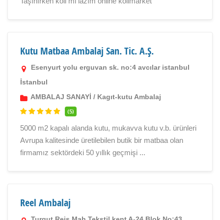
Taşınırken koli mi lazım online kolimarket
Kutu Matbaa Ambalaj San. Tic. A.Ş.
Esenyurt yolu erguvan sk. no:4 avcılar istanbul
İstanbul
AMBALAJ SANAYİ
/
Kagıt-kutu Ambalaj
(5)
5000 m2 kapalı alanda kutu, mukavva kutu v.b. ürünleri
Avrupa kalitesinde üretilebilen butik bir matbaa olan
firmamız sektördeki 50 yıllık geçmişi ...
Reel Ambalaj
Turgut Reis Mah.Tekstil kent A-24 Blok No:43