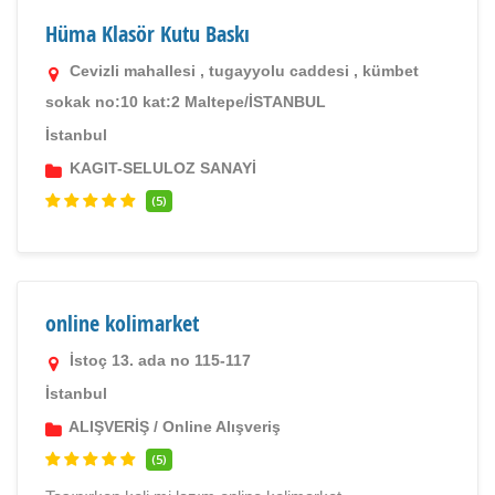
Hüma Klasör Kutu Baskı
Cevizli mahallesi , tugayyolu caddesi , kümbet
sokak no:10 kat:2 Maltepe/İSTANBUL
İstanbul
KAGIT-SELULOZ SANAYİ
(5)
online kolimarket
İstoç 13. ada no 115-117
İstanbul
ALIŞVERİŞ
/
Online Alışveriş
(5)