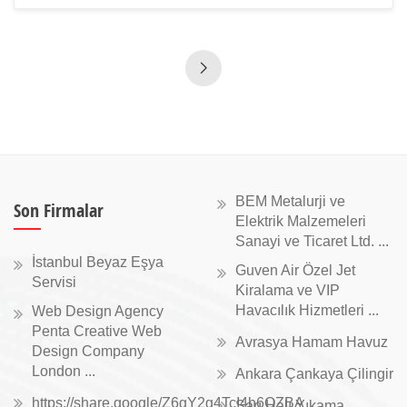
BEM Metalurji ve
Son Firmalar
Elektrik Malzemeleri
Sanayi ve Ticaret Ltd. ...
İstanbul Beyaz Eşya
Guven Air Özel Jet
Servisi
Kiralama ve VIP
Havacılık Hizmetleri ...
Web Design Agency
Penta Creative Web
Avrasya Hamam Havuz
Design Company
London ...
Ankara Çankaya Çilingir
https://share.google/Z6gY2g4TcI4h6QZBA
Sarı Halı Yıkama