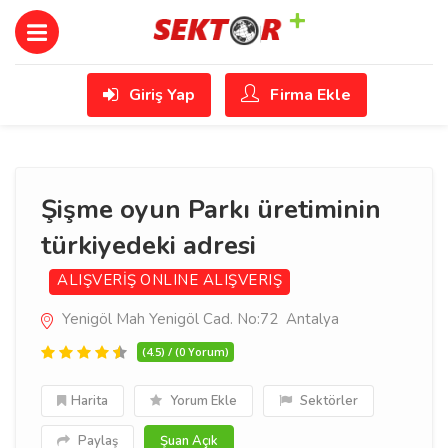
Giriş Yap
Firma Ekle
Şişme oyun Parkı üretiminin
türkiyedeki adresi
ALIŞVERİŞ
ONLINE ALIŞVERIŞ
Yenigöl Mah Yenigöl Cad. No:72 Antalya
(4.5) / (0 Yorum)
Harita
Yorum Ekle
Sektörler
Paylaş
Şuan Açık