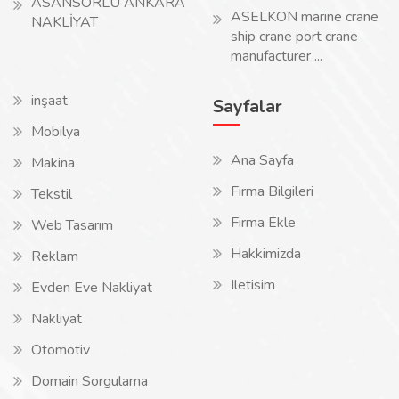
ASANSÖRLÜ ANKARA
ASELKON marine crane
NAKLİYAT
ship crane port crane
manufacturer ...
inşaat
Sayfalar
Mobilya
Ana Sayfa
Makina
Firma Bilgileri
Tekstil
Firma Ekle
Web Tasarım
Hakkimizda
Reklam
Iletisim
Evden Eve Nakliyat
Nakliyat
Otomotiv
Domain Sorgulama