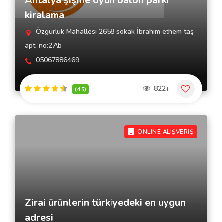
Antalya şişme oyun balon parkı
kiralama
Özgürlük Mahallesi 2658 sokak İbrahim ethem taş
apt. no:27\b
05067886469
822+
(4.5)
ONLINE ALIŞVERIŞ
Zirai ürünlerin türkiyedeki en uygun
adresi