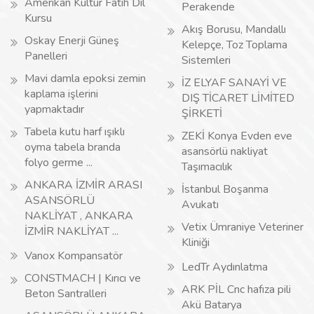
Amerikan Kültür Fatih Dil
Perakende
Kursu
Akış Borusu, Mandallı
Oskay Enerji Güneş
Kelepçe, Toz Toplama
Panelleri
Sistemleri
Mavi damla epoksi zemin
İZ ELYAF SANAYİ VE
kaplama işlerini
DIŞ TİCARET LİMİTED
yapmaktadır
ŞİRKETİ
Tabela kutu harf ışıklı
ZEKİ Konya Evden eve
oyma tabela branda
asansörlü nakliyat
folyo germe ...
Taşımacılık
ANKARA İZMİR ARASI
İstanbul Boşanma
ASANSÖRLÜ
Avukatı
NAKLİYAT , ANKARA
Vetix Ümraniye Veteriner
İZMİR NAKLİYAT ...
Kliniği
Vanox Kompansatör
LedTr Aydınlatma
CONSTMACH | Kırıcı ve
ARK PİL Cnc hafıza pili
Beton Santralleri
Akü Batarya