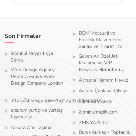
BEM Metalurji ve
Son Firmalar
Elektrik Malzemeleri
Sanayi ve Ticaret Ltd. ...
İstanbul Beyaz Eşya
Guven Air Özel Jet
Servisi
Kiralama ve VIP
Havacılık Hizmetleri ...
Web Design Agency
Penta Creative Web
Avrasya Hamam Havuz
Design Company London
...
Ankara Çankaya Çilingir
https://share.google/Z6gY2g4TcI4h6QZBA
Sarı Halı Yıkama
erzurum yurtiçi ve yurtdışı
Zemintemizlik.com
taşımacılık
2MS YAZILIM
Ankara Ofis Taşıma
Bursa Kumaş - Toptan &