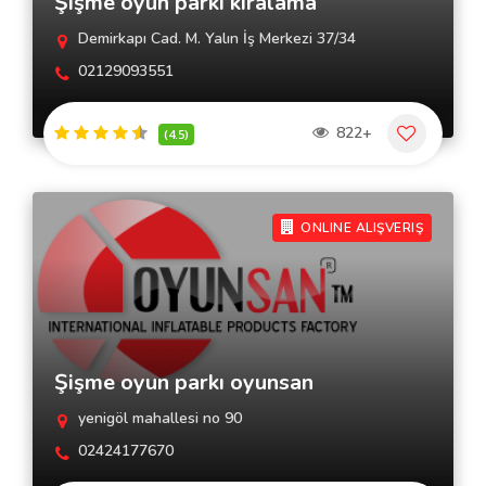
Şişme oyun parkı kiralama
Demirkapı Cad. M. Yalın İş Merkezi 37/34
02129093551
822+
(4.5)
ONLINE ALIŞVERIŞ
Şişme oyun parkı oyunsan
yenigöl mahallesi no 90
02424177670