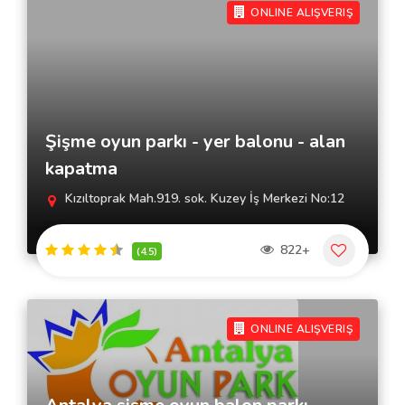
ONLINE ALIŞVERIŞ
Şişme oyun parkı - yer balonu - alan
kapatma
Kızıltoprak Mah.919. sok. Kuzey İş Merkezi No:12
822+
(4.5)
ONLINE ALIŞVERIŞ