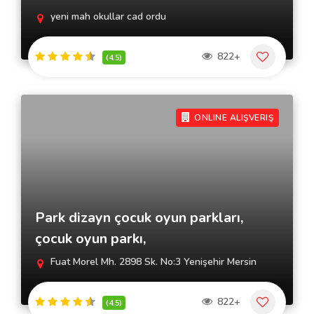
yeni mah okullar cad ordu
822+
(4.5)
ONLINE ALIŞVERIŞ
Park dizayn çocuk oyun parkları,
çocuk oyun parkı,
Fuat Morel Mh. 2898 Sk. No:3 Yenişehir Mersin
822+
(4.5)