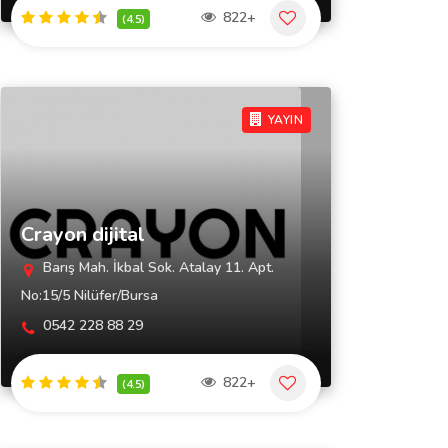
822+
(4.5)
YAYIN
Crayon dijital
Barış Mah. İkbal Sok. Atalay 11. Apt.
No:15/5 Nilüfer/Bursa
0542 228 88 29
822+
(4.5)