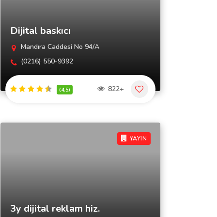
Dijital baskıcı
Mandıra Caddesi No 94/A
(0216) 550-9392
822+
(4.5)
YAYIN
3y dijital reklam hiz.