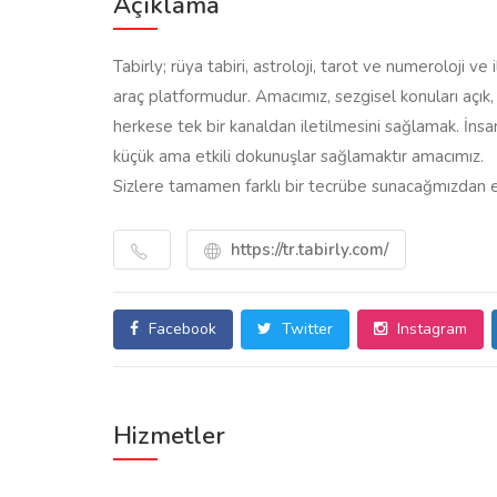
Açıklama
Tabirly; rüya tabiri, astroloji, tarot ve numeroloji ve i
araç platformudur. Amacımız, sezgisel konuları açık,
herkese tek bir kanaldan iletilmesini sağlamak. İnsanl
küçük ama etkili dokunuşlar sağlamaktır amacımız.
Sizlere tamamen farklı bir tecrübe sunacağmızdan e
https://tr.tabirly.com/
Facebook
Twitter
Instagram
Hizmetler