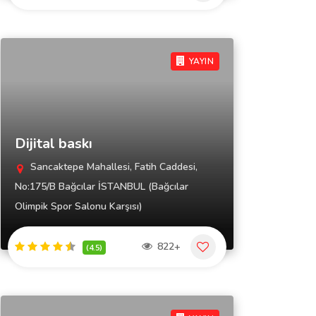
YAYIN
Dijital baskı
Sancaktepe Mahallesi, Fatih Caddesi,
No:175/B Bağcılar İSTANBUL (Bağcılar
Olimpik Spor Salonu Karşısı)
822+
(4.5)