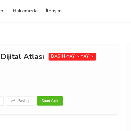
eri
Hakkımızda
İletişim
 Dijital Atlası
BASIN-YAYIN
YAYIN
Paylaş
Şuan Açık