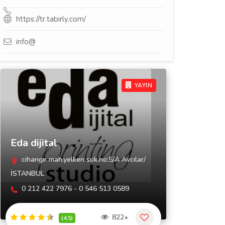
https://tr.tabirly.com/
info@
YAYIN
Eda dijital
cihangir mah.yelken sok.no:5/A Avcılar/
İSTANBUL
0 212 422 7976 - 0 546 513 0589
822+
(4.5)