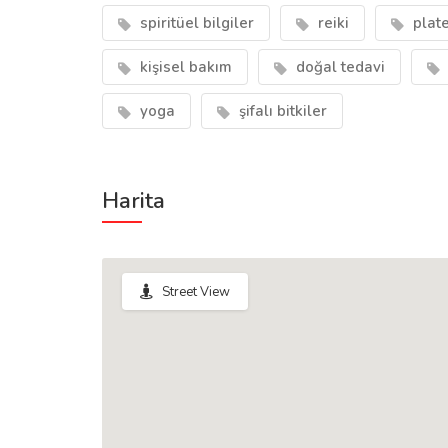
spiritüel bilgiler
reiki
plat
kişisel bakım
doğal tedavi
yoga
şifalı bitkiler
Harita
Street View