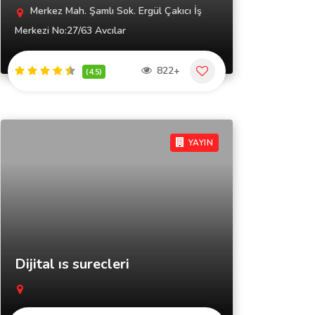
Merkez Mah. Şamlı Sok. Ergül Çakıcı İş
Merkezi No:27/63 Avcılar
822+
(4.5)
YAYIN
Dijital ıs surecleri