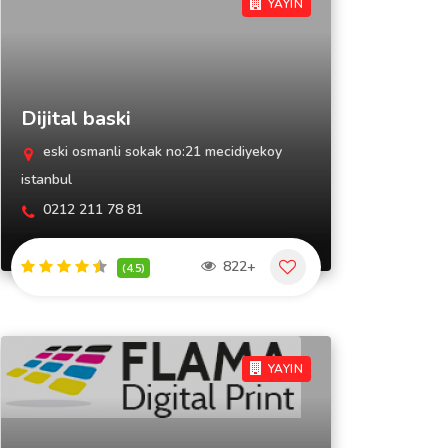
YAYIN
Dijital baski
eski osmanli sokak no:21 mecidiyekoy
istanbul
0212 211 78 81
822+
(4.5)
YAYIN