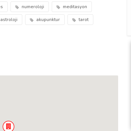
es
numeroloji
meditasyon
astroloji
akupunktur
tarot