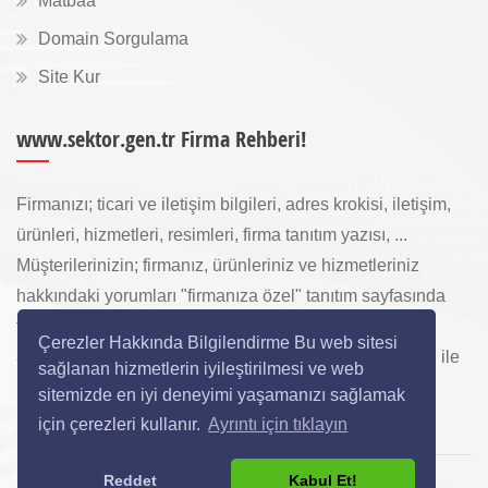
Matbaa
Domain Sorgulama
Site Kur
www.sektor.gen.tr Firma Rehberi!
Firmanızı; ticari ve iletişim bilgileri, adres krokisi, iletişim,
ürünleri, hizmetleri, resimleri, firma tanıtım yazısı, ...
Müşterilerinizin; firmanız, ürünleriniz ve hizmetleriniz
hakkındaki yorumları "firmanıza özel" tanıtım sayfasında
toplanarak ürünlerinizi, hizmetlerinizi, internette "sizi
Çerezler Hakkında Bilgilendirme Bu web sitesi
arayan" yeni müşterilerinize www.sektor.gen.tr aracılığı ile
sağlanan hizmetlerin iyileştirilmesi ve web
ücretsiz gösterilir.
sitemizde en iyi deneyimi yaşamanızı sağlamak
için çerezleri kullanır.
Ayrıntı için tıklayın
Reddet
Kabul Et!