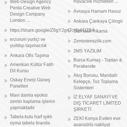
Havacılık Hizmetleri ...
Web Design Agency
Penta Creative Web
Avrasya Hamam Havuz
Design Company
London ...
Ankara Çankaya Çilingir
https://share.google/Z6gY2g4TcI4h6QZBA
Sarı Halı Yıkama
erzurum yurtiçi ve
Zemintemizlik.com
yurtdışı taşımacılık
2MS YAZILIM
Ankara Ofis Taşıma
Bursa Kumaş - Toptan &
Amerikan Kültür Fatih
Perakende
Dil Kursu
Akış Borusu, Mandallı
Oskay Enerji Güneş
Kelepçe, Toz Toplama
Panelleri
Sistemleri
Mavi damla epoksi
İZ ELYAF SANAYİ VE
zemin kaplama işlerini
DIŞ TİCARET LİMİTED
yapmaktadır
ŞİRKETİ
Tabela kutu harf ışıklı
ZEKİ Konya Evden eve
oyma tabela branda
asansörlü nakliyat