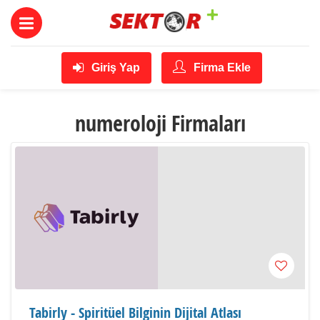
Giriş Yap
Firma Ekle
numeroloji Firmaları
Tabirly - Spiritüel Bilginin Dijital Atlası