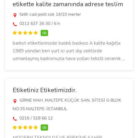
etikette kalite zamanında adrese teslim
fatih cad pelit sok 14/10 merter
0212 637 26 30 / 6 h
(5)
barkot etiketlerinizde baskılı baskısız A kalite kağıtla
1989 yılından beri yurt ici yurt dışı sektörde
uzmanlaşmış kadromuzla hava yolları tekstil seramik ...
Etiketiniz Etiketimizdir.
GİRNE MAH. MALTEPE KÜÇÜK SAN. SİTESİ G BLOK
NO:35 MALTEPE-İSTANBUL
0216 / 518 66 12
(5)
MODERN TEKNOLOJİ VE BİRİKİME SAHİP