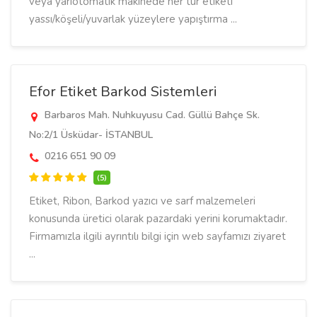
veya yarıotomatik makinede her tür etiketi
yassı/köşeli/yuvarlak yüzeylere yapıştırma ...
Efor Etiket Barkod Sistemleri
Barbaros Mah. Nuhkuyusu Cad. Güllü Bahçe Sk.
No:2/1 Üsküdar- İSTANBUL
0216 651 90 09
(5)
Etiket, Ribon, Barkod yazıcı ve sarf malzemeleri
konusunda üretici olarak pazardaki yerini korumaktadır.
Firmamızla ilgili ayrıntılı bilgi için web sayfamızı ziyaret
...