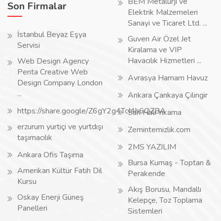
BEM Metalurji ve
Son Firmalar
Elektrik Malzemeleri
Sanayi ve Ticaret Ltd. ...
İstanbul Beyaz Eşya
Guven Air Özel Jet
Servisi
Kiralama ve VIP
Havacılık Hizmetleri ...
Web Design Agency
Penta Creative Web
Avrasya Hamam Havuz
Design Company London
...
Ankara Çankaya Çilingir
https://share.google/Z6gY2g4TcI4h6QZBA
Sarı Halı Yıkama
erzurum yurtiçi ve yurtdışı
Zemintemizlik.com
taşımacılık
2MS YAZILIM
Ankara Ofis Taşıma
Bursa Kumaş - Toptan &
Amerikan Kültür Fatih Dil
Perakende
Kursu
Akış Borusu, Mandallı
Oskay Enerji Güneş
Kelepçe, Toz Toplama
Panelleri
Sistemleri