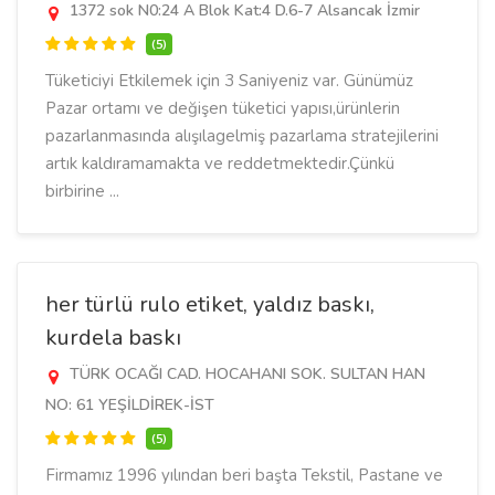
1372 sok N0:24 A Blok Kat:4 D.6-7 Alsancak İzmir
(5)
Tüketiciyi Etkilemek için 3 Saniyeniz var. Günümüz
Pazar ortamı ve değişen tüketici yapısı,ürünlerin
pazarlanmasında alışılagelmiş pazarlama stratejilerini
artık kaldıramamakta ve reddetmektedir.Çünkü
birbirine ...
her türlü rulo etiket, yaldız baskı,
kurdela baskı
TÜRK OCAĞI CAD. HOCAHANI SOK. SULTAN HAN
NO: 61 YEŞİLDİREK-İST
(5)
Firmamız 1996 yılından beri başta Tekstil, Pastane ve