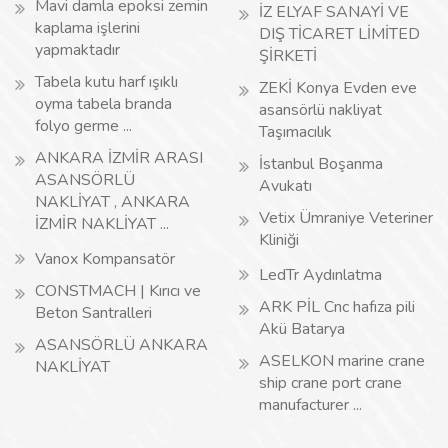
Mavi damla epoksi zemin
İZ ELYAF SANAYİ VE
kaplama işlerini
DIŞ TİCARET LİMİTED
yapmaktadır
ŞİRKETİ
Tabela kutu harf ışıklı
ZEKİ Konya Evden eve
oyma tabela branda
asansörlü nakliyat
folyo germe ...
Taşımacılık
ANKARA İZMİR ARASI
İstanbul Boşanma
ASANSÖRLÜ
Avukatı
NAKLİYAT , ANKARA
Vetix Ümraniye Veteriner
İZMİR NAKLİYAT ...
Kliniği
Vanox Kompansatör
LedTr Aydınlatma
CONSTMACH | Kırıcı ve
ARK PİL Cnc hafıza pili
Beton Santralleri
Akü Batarya
ASANSÖRLÜ ANKARA
ASELKON marine crane
NAKLİYAT
ship crane port crane
manufacturer ...