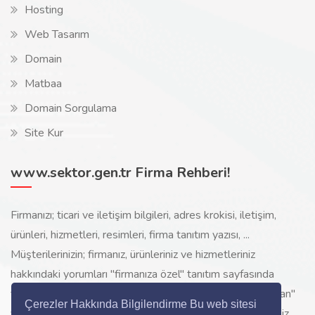
Hosting
Web Tasarım
Domain
Matbaa
Domain Sorgulama
Site Kur
www.sektor.gen.tr Firma Rehberi!
Firmanızı; ticari ve iletişim bilgileri, adres krokisi, iletişim,
ürünleri, hizmetleri, resimleri, firma tanıtım yazısı, ...
Müşterilerinizin; firmanız, ürünleriniz ve hizmetleriniz
hakkındaki yorumları "firmanıza özel" tanıtım sayfasında
toplanarak ürünlerinizi, hizmetlerinizi, internette "sizi arayan"
Çerezler Hakkında Bilgilendirme Bu web sitesi
yeni müşterilerinize www.sektor.gen.tr aracılığı ile ücretsiz