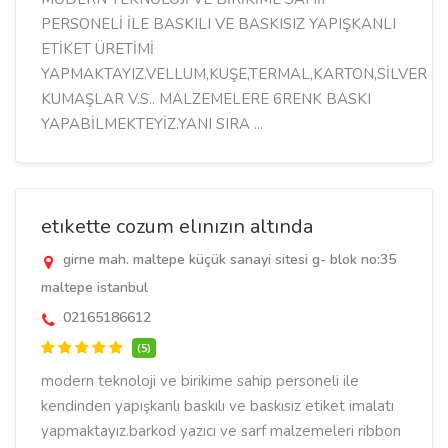
PERSONELİ İLE BASKILI VE BASKISIZ YAPIŞKANLI
ETİKET ÜRETİMİ
YAPMAKTAYIZ.VELLUM,KUŞE,TERMAL,KARTON,SİLVERMA
KUMAŞLAR V.S.. MALZEMELERE 6RENK BASKI
YAPABİLMEKTEYİZ.YANI SIRA ...
etıkette cozum elınızın altında
girne mah. maltepe küçük sanayi sitesi g- blok no:35
maltepe istanbul
02165186612
(5)
modern teknoloji ve birikime sahip personeli ile
kendinden yapışkanlı baskılı ve baskısız etiket imalatı
yapmaktayız.barkod yazıcı ve sarf malzemeleri ribbon