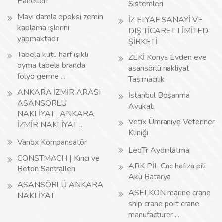
Panelleri
Sistemleri
Mavi damla epoksi zemin
İZ ELYAF SANAYİ VE
kaplama işlerini
DIŞ TİCARET LİMİTED
yapmaktadır
ŞİRKETİ
Tabela kutu harf ışıklı
ZEKİ Konya Evden eve
oyma tabela branda
asansörlü nakliyat
folyo germe ...
Taşımacılık
ANKARA İZMİR ARASI
İstanbul Boşanma
ASANSÖRLÜ
Avukatı
NAKLİYAT , ANKARA
Vetix Ümraniye Veteriner
İZMİR NAKLİYAT ...
Kliniği
Vanox Kompansatör
LedTr Aydınlatma
CONSTMACH | Kırıcı ve
ARK PİL Cnc hafıza pili
Beton Santralleri
Akü Batarya
ASANSÖRLÜ ANKARA
ASELKON marine crane
NAKLİYAT
ship crane port crane
manufacturer ...