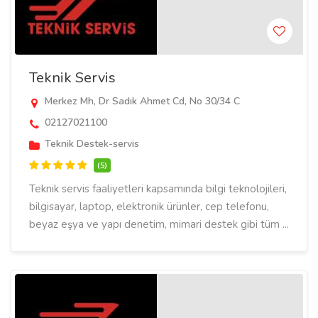
Teknik Servis
Merkez Mh, Dr Sadık Ahmet Cd, No 30/34 C
02127021100
Teknik Destek-servis
(5)
Teknik servis faaliyetleri kapsamında bilgi teknolojileri,
bilgisayar, laptop, elektronik ürünler, cep telefonu,
beyaz eşya ve yapı denetim, mimari destek gibi tüm ...