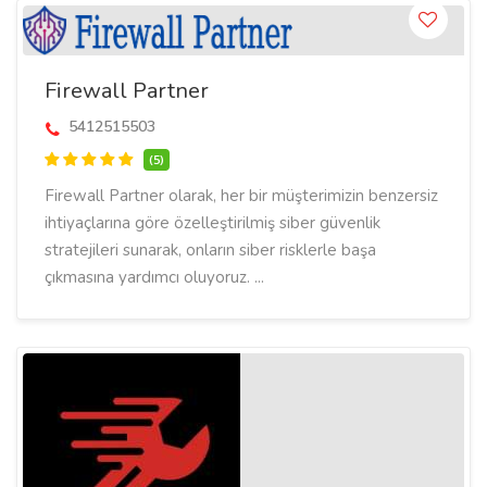
Firewall Partner
5412515503
(5)
Firewall Partner olarak, her bir müşterimizin benzersiz
ihtiyaçlarına göre özelleştirilmiş siber güvenlik
stratejileri sunarak, onların siber risklerle başa
çıkmasına yardımcı oluyoruz. ...