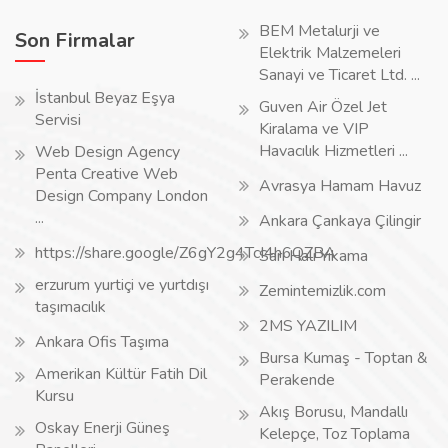
BEM Metalurji ve
Son Firmalar
Elektrik Malzemeleri
Sanayi ve Ticaret Ltd. ...
İstanbul Beyaz Eşya
Guven Air Özel Jet
Servisi
Kiralama ve VIP
Havacılık Hizmetleri ...
Web Design Agency
Penta Creative Web
Avrasya Hamam Havuz
Design Company London
...
Ankara Çankaya Çilingir
https://share.google/Z6gY2g4TcI4h6QZBA
Sarı Halı Yıkama
erzurum yurtiçi ve yurtdışı
Zemintemizlik.com
taşımacılık
2MS YAZILIM
Ankara Ofis Taşıma
Bursa Kumaş - Toptan &
Amerikan Kültür Fatih Dil
Perakende
Kursu
Akış Borusu, Mandallı
Oskay Enerji Güneş
Kelepçe, Toz Toplama