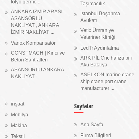
folyo germe ...
Taşımacılık
ANKARA İZMİR ARASI
İstanbul Boşanma
ASANSÖRLÜ
Avukatı
NAKLİYAT , ANKARA
Vetix Ümraniye
İZMİR NAKLİYAT ...
Veteriner Kliniği
Vanox Kompansatör
LedTr Aydınlatma
CONSTMACH | Kırıcı ve
ARK PİL Cnc hafıza pili
Beton Santralleri
Akü Batarya
ASANSÖRLÜ ANKARA
ASELKON marine crane
NAKLİYAT
ship crane port crane
manufacturer ...
inşaat
Sayfalar
Mobilya
Ana Sayfa
Makina
Firma Bilgileri
Tekstil