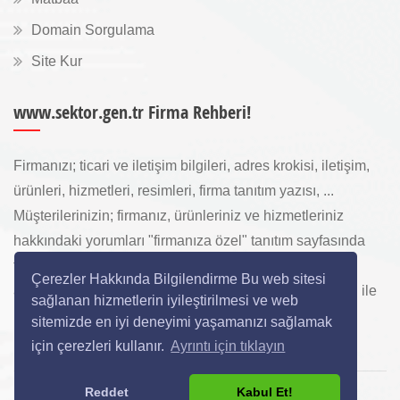
Domain Sorgulama
Site Kur
www.sektor.gen.tr Firma Rehberi!
Firmanızı; ticari ve iletişim bilgileri, adres krokisi, iletişim,
ürünleri, hizmetleri, resimleri, firma tanıtım yazısı, ...
Müşterilerinizin; firmanız, ürünleriniz ve hizmetleriniz
hakkındaki yorumları "firmanıza özel" tanıtım sayfasında
toplanarak ürünlerinizi, hizmetlerinizi, internette "sizi
Çerezler Hakkında Bilgilendirme Bu web sitesi
arayan" yeni müşterilerinize www.sektor.gen.tr aracılığı ile
sağlanan hizmetlerin iyileştirilmesi ve web
ücretsiz gösterilir.
sitemizde en iyi deneyimi yaşamanızı sağlamak
için çerezleri kullanır.
Ayrıntı için tıklayın
Reddet
Kabul Et!