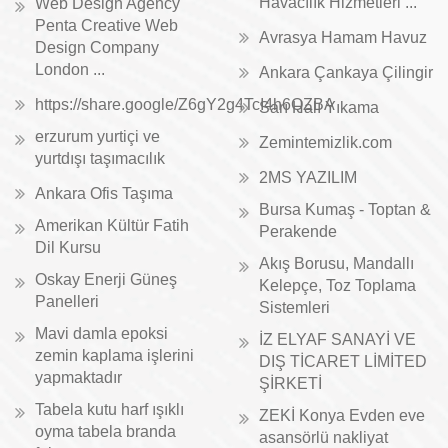
Havacılık Hizmetleri ...
Web Design Agency
Penta Creative Web
Avrasya Hamam Havuz
Design Company
London ...
Ankara Çankaya Çilingir
https://share.google/Z6gY2g4TcI4h6QZBA
Sarı Halı Yıkama
erzurum yurtiçi ve
Zemintemizlik.com
yurtdışı taşımacılık
2MS YAZILIM
Ankara Ofis Taşıma
Bursa Kumaş - Toptan &
Amerikan Kültür Fatih
Perakende
Dil Kursu
Akış Borusu, Mandallı
Oskay Enerji Güneş
Kelepçe, Toz Toplama
Panelleri
Sistemleri
Mavi damla epoksi
İZ ELYAF SANAYİ VE
zemin kaplama işlerini
DIŞ TİCARET LİMİTED
yapmaktadır
ŞİRKETİ
Tabela kutu harf ışıklı
ZEKİ Konya Evden eve
oyma tabela branda
asansörlü nakliyat