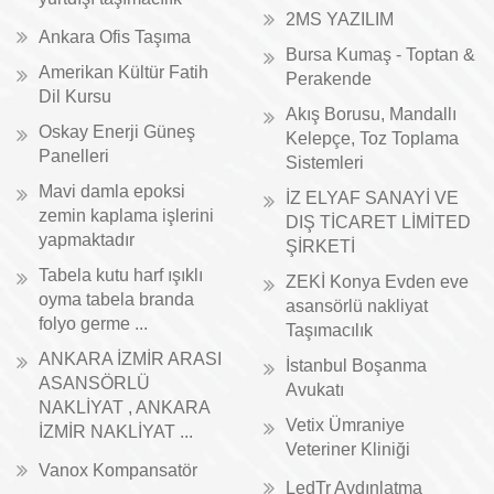
2MS YAZILIM
Ankara Ofis Taşıma
Bursa Kumaş - Toptan &
Amerikan Kültür Fatih
Perakende
Dil Kursu
Akış Borusu, Mandallı
Oskay Enerji Güneş
Kelepçe, Toz Toplama
Panelleri
Sistemleri
Mavi damla epoksi
İZ ELYAF SANAYİ VE
zemin kaplama işlerini
DIŞ TİCARET LİMİTED
yapmaktadır
ŞİRKETİ
Tabela kutu harf ışıklı
ZEKİ Konya Evden eve
oyma tabela branda
asansörlü nakliyat
folyo germe ...
Taşımacılık
ANKARA İZMİR ARASI
İstanbul Boşanma
ASANSÖRLÜ
Avukatı
NAKLİYAT , ANKARA
Vetix Ümraniye
İZMİR NAKLİYAT ...
Veteriner Kliniği
Vanox Kompansatör
LedTr Aydınlatma