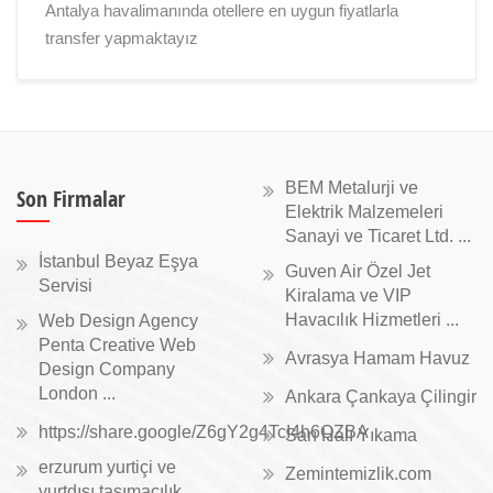
Antalya havalimanında otellere en uygun fiyatlarla
transfer yapmaktayız
BEM Metalurji ve
Son Firmalar
Elektrik Malzemeleri
Sanayi ve Ticaret Ltd. ...
İstanbul Beyaz Eşya
Guven Air Özel Jet
Servisi
Kiralama ve VIP
Havacılık Hizmetleri ...
Web Design Agency
Penta Creative Web
Avrasya Hamam Havuz
Design Company
London ...
Ankara Çankaya Çilingir
https://share.google/Z6gY2g4TcI4h6QZBA
Sarı Halı Yıkama
erzurum yurtiçi ve
Zemintemizlik.com
yurtdışı taşımacılık