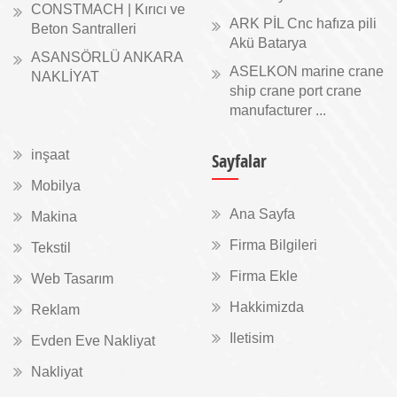
CONSTMACH | Kırıcı ve
ARK PİL Cnc hafıza pili
Beton Santralleri
Akü Batarya
ASANSÖRLÜ ANKARA
ASELKON marine crane
NAKLİYAT
ship crane port crane
manufacturer ...
inşaat
Sayfalar
Mobilya
Ana Sayfa
Makina
Firma Bilgileri
Tekstil
Firma Ekle
Web Tasarım
Hakkimizda
Reklam
Iletisim
Evden Eve Nakliyat
Nakliyat