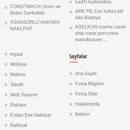
LedTr Aydınlatma
CONSTMACH | Kırıcı ve
ARK PİL Cnc hafıza pili
Beton Santralleri
Akü Batarya
ASANSÖRLÜ ANKARA
ASELKON marine crane
NAKLİYAT
ship crane port crane
manufacturer ...
inşaat
Sayfalar
Mobilya
Ana Sayfa
Makina
Firma Bilgileri
Tekstil
Firma Ekle
Web Tasarım
Hakkimizda
Reklam
Iletisim
Evden Eve Nakliyat
Nakliyat