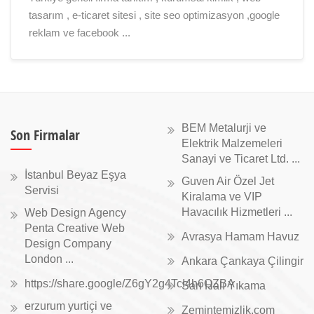
tasarım , e-ticaret sitesi , site seo optimizasyon ,google
reklam ve facebook ...
BEM Metalurji ve
Son Firmalar
Elektrik Malzemeleri
Sanayi ve Ticaret Ltd. ...
İstanbul Beyaz Eşya
Guven Air Özel Jet
Servisi
Kiralama ve VIP
Havacılık Hizmetleri ...
Web Design Agency
Penta Creative Web
Avrasya Hamam Havuz
Design Company
London ...
Ankara Çankaya Çilingir
https://share.google/Z6gY2g4TcI4h6QZBA
Sarı Halı Yıkama
erzurum yurtiçi ve
Zemintemizlik.com