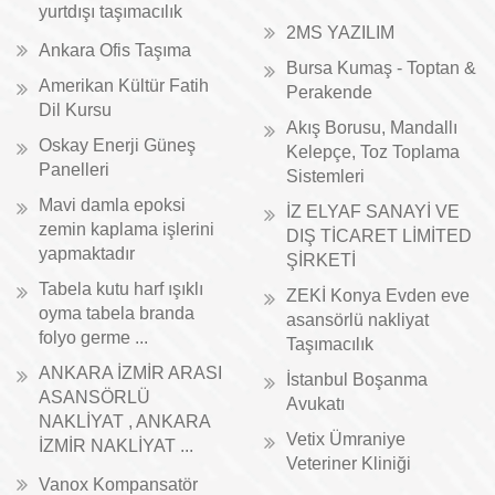
yurtdışı taşımacılık
2MS YAZILIM
Ankara Ofis Taşıma
Bursa Kumaş - Toptan &
Amerikan Kültür Fatih
Perakende
Dil Kursu
Akış Borusu, Mandallı
Oskay Enerji Güneş
Kelepçe, Toz Toplama
Panelleri
Sistemleri
Mavi damla epoksi
İZ ELYAF SANAYİ VE
zemin kaplama işlerini
DIŞ TİCARET LİMİTED
yapmaktadır
ŞİRKETİ
Tabela kutu harf ışıklı
ZEKİ Konya Evden eve
oyma tabela branda
asansörlü nakliyat
folyo germe ...
Taşımacılık
ANKARA İZMİR ARASI
İstanbul Boşanma
ASANSÖRLÜ
Avukatı
NAKLİYAT , ANKARA
Vetix Ümraniye
İZMİR NAKLİYAT ...
Veteriner Kliniği
Vanox Kompansatör